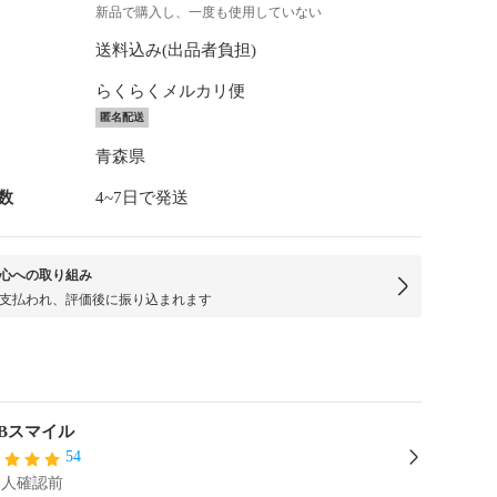
新品で購入し、一度も使用していない
送料込み(出品者負担)
らくらくメルカリ便
匿名配送
青森県
数
4~7日で発送
心への取り組み
支払われ、評価後に振り込まれます
Bスマイル
54
本人確認前