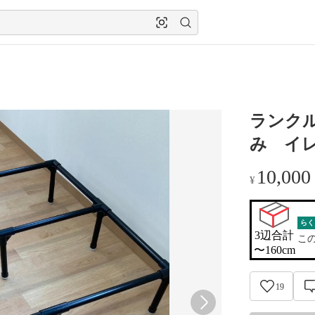
ランクル
み イ
10,000
¥
らく
3辺合計

こ
〜160cm
19