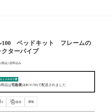
100 ベッドキット フレームの
レクターパイプ
(税込) 送料込み
らくメルカリ便
の商品は
宅急便
で配送されました
(送料 ¥1700)
通報
6
保存