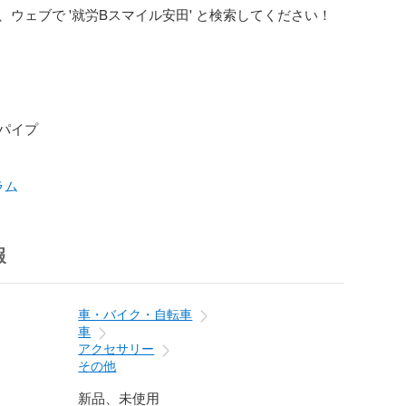
ウェブで '就労Bスマイル安田' と検索してください！

ラム
報
車・バイク・自転車
車
アクセサリー
その他
新品、未使用