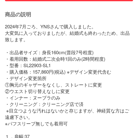
商品の説明
2024年7月ごろ、YNSさんで購入しました。

大変気に入っておりましたが、結婚式も終わったため、出品
致します。

・出品者サイズ：身長160cm(普段7号程度)

・着用回数：結婚式二次会時1回のみ(2時間程度)

・型番：SL22903-SL1

・購入価格：157,860円(税込) ※デザイン変更代含む

・デザイン変更箇所

①胸元のギャザーをなくし、ストレートに変更

②ウエスト切り替えなしに変更

・インナー：ヌーブラのみ

・クリーニング：クリーニング店で済

 ※目立つような汚れはないかと存じますが、神経質な方はご
遠慮下さい。

※パフスリーブ無しでも着用可

１．肩幅:37
