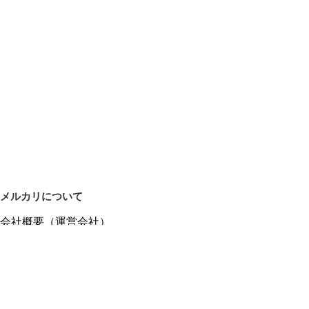
メルカリについて
会社概要（運営会社）
採用情報
プレスリリース
公式ブログ
プレスキット
メルカリUS
メルカリShops