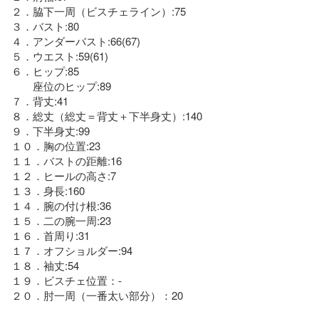
２．脇下一周（ビスチェライン）:75

３．バスト:80

４．アンダーバスト:66(67)

５．ウエスト:59(61)

６．ヒップ:85

　　座位のヒップ:89

７．背丈:41

８．総丈（総丈＝背丈＋下半身丈）:140

９．下半身丈:99

１０．胸の位置:23

１１．バストの距離:16

１２．ヒールの高さ:7

１３．身長:160

１４．腕の付け根:36

１５．二の腕一周:23

１６．首周り:31

１７．オフショルダー:94

１８．袖丈:54

１９．ビスチェ位置：-

２０．肘一周（一番太い部分）：20
