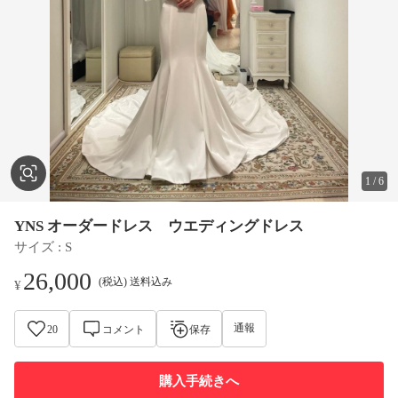
1
/
6
YNS オーダードレス ウエディングドレス
サイズ
 : 
S
26,000
(税込) 送料込み
¥
通報
20
コメント
保存
購入手続きへ