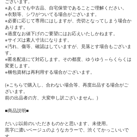
ございます。

※あくまでも中古品、自宅保管であることご理解ください。

※衣類等、シワがついてる場合がございます。

※必要に応じて専用にはしますが、売切となってしまう場合か
あります。

※過度なお値下げのご要望にはお応えいたしかねます。

※サイズは素人寸法になります。

※汚れ、傷等、確認はしていますが、見落とす場合もございま
す。

※匿名配送にて対応します。その都度、ゆうゆう⇔らくらくは
変更します。

※梱包資材は再利用する場合がございます。

(※こちらで購入し、合わない場合等、再度出品する場合がご
ざいます。

前の出品者の方、大変申し訳ございません。)

■商品説明■

だいぶ以前のいただきものかと思います、未使用。

黒字に濃いベージュのようなカラーで、渋くてかっこいいで
す。
