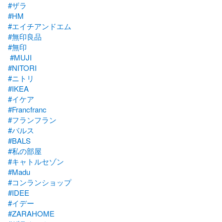
#ザラ
#HM
#エイチアンドエム
#無印良品
#無印
#MUJI
#NITORI
#ニトリ
#IKEA
#イケア
#Francfranc
#フランフラン
#バルス
#BALS
#私の部屋
#キャトルセゾン
#Madu
#コンランショップ
#IDEE
#イデー
#ZARAHOME