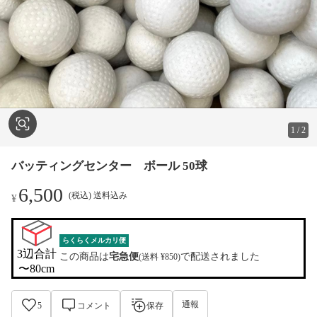
1
/
2
バッティングセンター ボール 50球
6,500
(税込) 送料込み
¥
らくらくメルカリ便
3辺合計

この商品は
宅急便
で配送されました
(送料 ¥850)
〜80cm
通報
5
コメント
保存