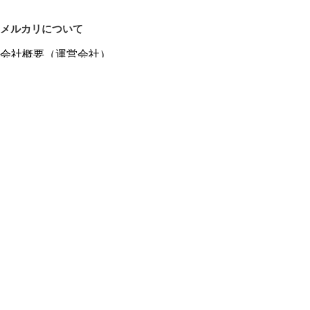
メルカリについて
会社概要（運営会社）
採用情報
プレスリリース
公式ブログ
プレスキット
メルカリUS
メルカリShops
m department（エムデパ）
ヘルプ
ヘルプセンター（ガイド・お問い合わせ）
メルカリShopsでショップを開設する
メルカリShops ショップ管理画面にログイン
メルカリShops出店者向けガイド
お問い合わせ一覧
フリーワードから商品をさがす
プライバシーと利用規約
メルカリ利用規約