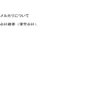
メルカリについて
会社概要（運営会社）
採用情報
プレスリリース
公式ブログ
プレスキット
メルカリUS
メルカリShops
m department（エムデパ）
ヘルプ
ヘルプセンター（ガイド・お問い合わせ）
メルカリShopsでショップを開設する
メルカリShops ショップ管理画面にログイン
メルカリShops出店者向けガイド
お問い合わせ一覧
フリーワードから商品をさがす
プライバシーと利用規約