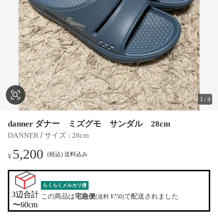
1
/
4
danner ダナー ミズグモ サンダル 28cm
 / 
DANNER
サイズ
 : 
28cm
5,200
(税込) 送料込み
¥
らくらくメルカリ便
3辺合計

この商品は
宅急便
で配送されました
(送料 ¥750)
〜60cm