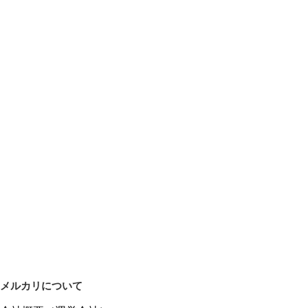
メルカリについて