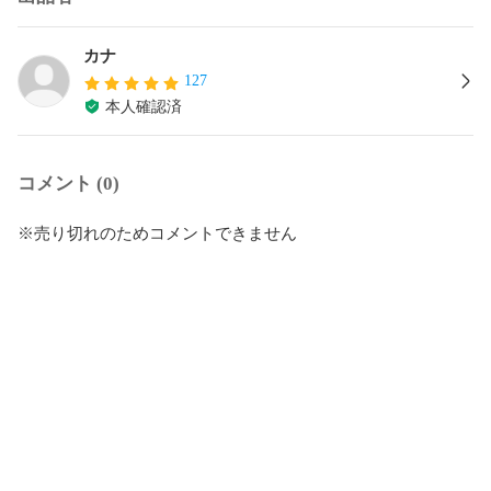
カナ
127
本人確認済
コメント (0)
※売り切れのためコメントできません