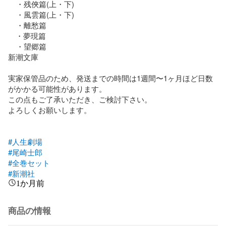
    ・残俠篇(上・下)

    ・風雲篇(上・下)

    ・離愁篇

　・夢現篇

    ・望郷篇

新潮文庫

実家保管品のため、発送までの時間は1週間〜1ヶ月ほど日数
がかかる可能性があります。

この点もご了承いただき、ご検討下さい。

よろしくお願いします。

#人生劇場
#尾崎士郎
#全巻セット
#新潮社
1か月前
商品の情報