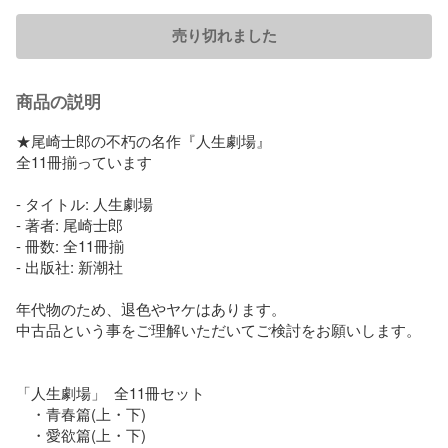
売り切れました
商品の説明
★尾崎士郎の不朽の名作『人生劇場』

全11冊揃っています

- タイトル: 人生劇場

- 著者: 尾崎士郎

- 冊数: 全11冊揃

- 出版社: 新潮社

年代物のため、退色やヤケはあります。

中古品という事をご理解いただいてご検討をお願いします。

「人生劇場」  全11冊セット

　・青春篇(上・下)

　・愛欲篇(上・下)
