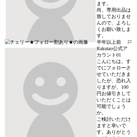
ます。

尚、専用出品は
致しておりませ
んので、よろし
くお願い致しま
す。
半年以上前
報告する
Rakutao公式ア
カウント01
こんにちは。す
でにフォローさ
せていただきま
したが、恐れ入
りますが、100
円お値引きして
いただくことは
可能でしょう
か。

ご検討いただけ
ますと幸いで
す。ありがとう