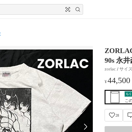
ツ
ZORL
90s 永井
 / 
zorlac
サイ
44,500
¥
らく
こ
28