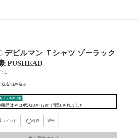
AC デビルマン Ｔシャツ ゾーラック
豪 PUSHEAD
ズ
 : 
L
(税込) 送料込み
らくメルカリ便
の商品は
ネコポス
で配送されました
(送料 ¥210)
通報
コメント
保存