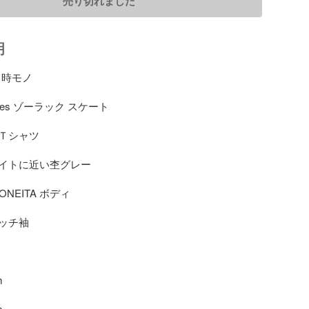
売り切れました
明
時モノ

ates ゾーラック スケート

Ｔシャツ

イトに近い杢グレー

 ONEITA ボディ

ッチ袖




