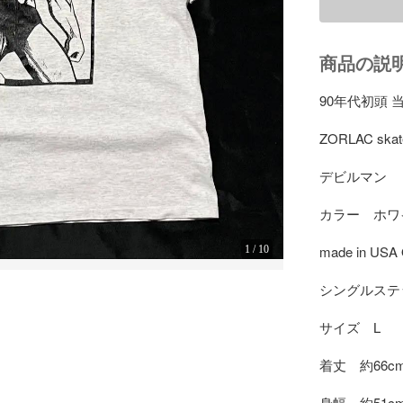
商品の説
90年代初頭 当
ZORLAC sk
デビルマン　
カラー　ホワ
made in USA
1
/
10
シングルステ
サイズ　L

着丈　約66cm
身幅　約51cm