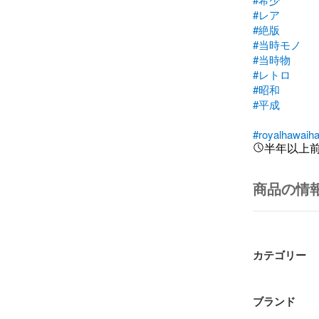
#レア
#絶版
#当時モノ
#当時物
#レトロ
#昭和
#平成
#royalhawaiha
半年以上
商品の情
カテゴリー
ブランド