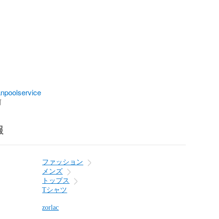
npoolservice
前
報
ファッション
メンズ
トップス
Tシャツ
zorlac