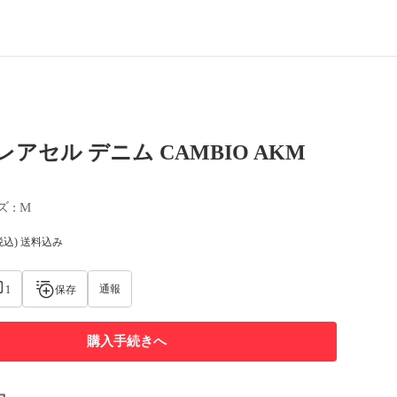
er レアセル デニム CAMBIO AKM
ズ
 : 
M
税込) 送料込み
通報
1
保存
購入手続きへ