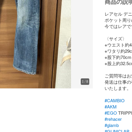
商品の説
レアセル デニ
ポケット周り
今ではレアです
〈サイズ〉

※ウエスト約43.
※ワタリ約29c
※股下約70cm

※股上約32.5c
ご質問等はお
発送は仕事の
1
/
8
いたします。

#CAMBIO
#AKM
#EGO
#rehacer
#glamb
#GLIMCLAP