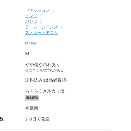
ファッション
メンズ
パンツ
デニム・ジーンズ
ストレートデニム
rehacer
M
やや傷や汚れあり
目につく傷や汚れがある
送料込み(出品者負担)
らくらくメルカリ便
匿名配送
福島県
数
2~3日で発送