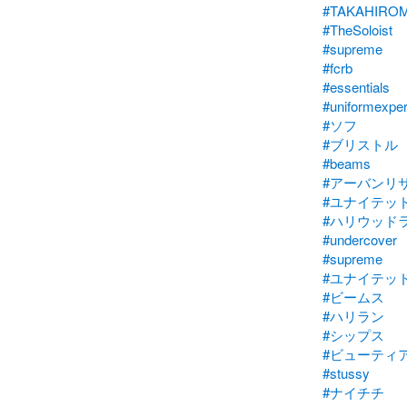
#TAKAHIROM
#TheSoloist
#supreme
#fcrb
#essentials
#uniformexpe
#ソフ
#ブリストル
#beams
#アーバンリ
#ユナイテッ
#ハリウッド
#undercover
#supreme
#ユナイテッ
#ビームス
#ハリラン
#シップス
#ビューティ
#stussy
#ナイチチ