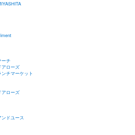
IYASHITA
riment
サーチ
ドアローズ
ランチマーケット
ドアローズ
アンドユース