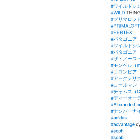
#ワイルドシ
#WILD
#プリマロフ
#PRIMALOFT
#PERTEX
#パタゴニア
#ワイルドシ
#パタゴニア（pa
#ザ・ノース
#モンベル（mo
#コロンビア（c
#アークテリク
#コールマン（C
#チャムス（C
#ディーオー
#AlexanderL
#ナンバーナ
#adidas
#advantage
#soph
#scab