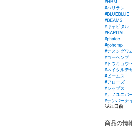
#HRM
#ハリラン
#BLUEBLUE
#BEAMS
#キャピタル
#KAPITAL
#phatee
#gohemp
#ナスングワ
#ゴーヘンプ
#トウキョウ
#ネイタルデ
#ビームス
#アローズ
#シップス
#ナノユニバ
#ナンバーナ
21日前
商品の情