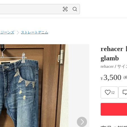
・ジーンズ
ストレートデニム
rehac
glamb
 / 
rehacer
サイ
3,500
(
¥
12