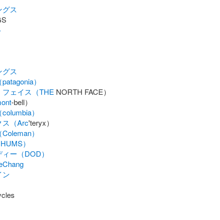
ングス
ト
ングス
tagonia）
・フェイス（THE
nt
olumbia）
ス（Arc
oleman）
HUMS）
ディー（DOD）
eeChang
イン