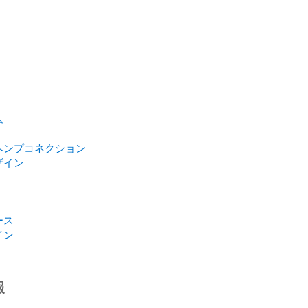
ム
ヘンプコネクション
ザイン
ース
イン
報