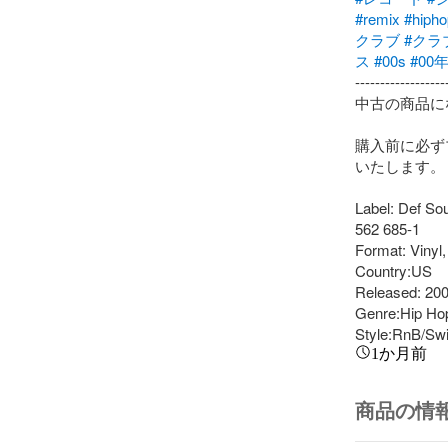
#remix
#hipho
クラブ
#クラ
ス
#00s
#00
-------------------
中古の商品に
購入前に必ず
いたします。

Label: Def So
562 685-1

Format: Vinyl
Country:US

Released: 200
Genre:Hip Hop
Style:RnB/Sw
1か月前
商品の情