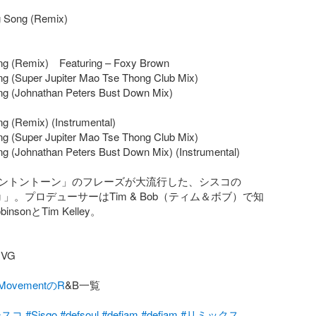
 Song (Remix)

ng (Remix)　Featuring – Foxy Brown

g (Super Jupiter Mao Tse Thong Club Mix)

g (Johnathan Peters Bust Down Mix)

g (Remix) (Instrumental)

g (Super Jupiter Mao Tse Thong Club Mix) 

g (Johnathan Peters Bust Down Mix) (Instrumental)

ントントーン」のフレーズが大流行した、シスコの
ong 」。プロデューサーはTim & Bob（ティム＆ボブ）で知
nsonとTim Kelley。

G

lMovementのR
&B一覧 

シスコ
#Sisqo
#defsoul
#defjam
#defjam
#リミックス