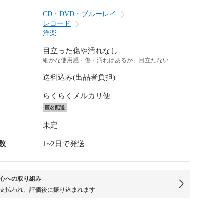
CD・DVD・ブルーレイ
レコード
洋楽
目立った傷や汚れなし
細かな使用感・傷・汚れはあるが、目立たない
送料込み(出品者負担)
らくらくメルカリ便
匿名配送
未定
数
1~2日で発送
心への取り組み
支払われ、評価後に振り込まれます