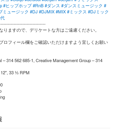
p
#ヒップホップ
#RnB
#ダンス
#ダンスミュージック
#
ブミュージック
#DJ
#DJMIX
#MIX
#ミックス
#DJミック
年代
-------------------------------

なりますので、デリケートな方はご遠慮ください。

プロフィール欄をご確認いただけますよう宜しくお願い
ul – 314 562 685-1, Creative Management Group – 314 
, 12", 33 ⅓ RPM

0



ing
報