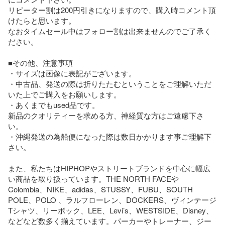
リピーター割は200円引きになりますので、購入時コメント頂
けたらと思います。

なおタイムセール中はフォロー割は出来ませんのでご了承く
ださい。

■その他、注意事項

・サイズは画像に表記がございます。

・中古品、発送の際は折りたたむということをご理解いただ
いた上でご購入をお願いします。

・あくまでもused品です。

新品のクオリティーを求める方、神経質な方はご遠慮下さ
い。

・沖縄発送の為船便になった際は数日かかります事ご理解下
さい。

また、私たちはHIPHOPやストリートブランドを中心に幅広
い商品を取り扱っています。THE NORTH FACEや
Colombia、NIKE、adidas、STUSSY、FUBU、SOUTH 
POLE、POLO 、ラルフローレン、DOCKERS、ヴィンテージ
Tシャツ、リーボック、LEE、Levi’s、WESTSIDE、Disney、
などなど数多く揃えています。パーカーやトレーナー、ジー