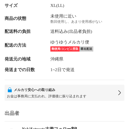
サイズ
XL(LL)
未使用に近い
商品の状態
数回使用し、あまり使用感がない
配送料の負担
送料込み(出品者負担)
ゆうゆうメルカリ便
配送の方法
郵便局/コンビニ受取
匿名配送
発送元の地域
沖縄県
発送までの日数
1~2日で発送
メルカリ安心への取り組み
お金は事務局に支払われ、評価後に振り込まれます
出品者
Yak’$streets古着フォロー割❗