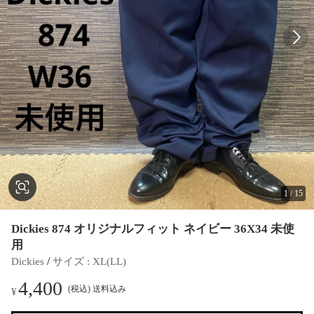
1
/
15
Dickies 874 オリジナルフィット ネイビー 36X34 未使
用
 / 
Dickies
サイズ
 : 
XL(LL)
4,400
(税込) 送料込み
¥