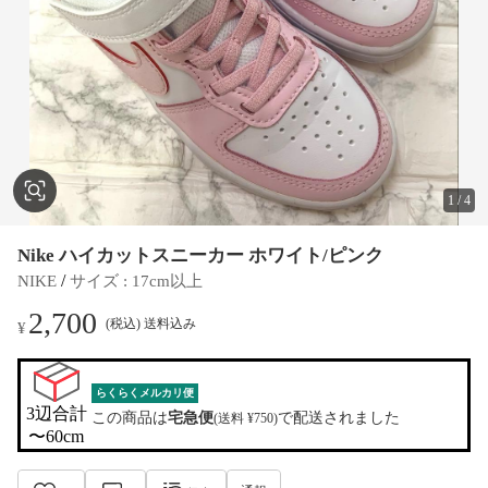
1
/
4
Nike ハイカットスニーカー ホワイト/ピンク
 / 
NIKE
サイズ
 : 
17cm以上
2,700
(税込) 送料込み
¥
らくらくメルカリ便
3辺合計

この商品は
宅急便
で配送されました
(送料 ¥750)
〜60cm