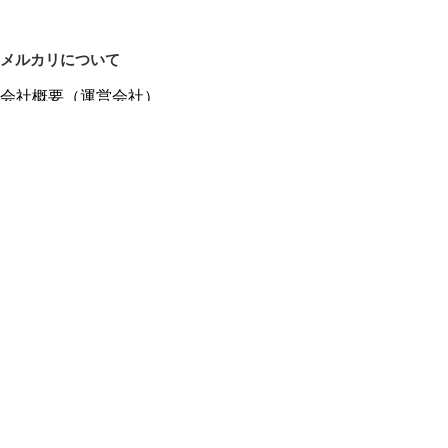
メルカリについて
会社概要（運営会社）
採用情報
プレスリリース
公式ブログ
プレスキット
メルカリUS
メルカリShops
m department（エムデパ）
ヘルプ
ヘルプセンター（ガイド・お問い合わせ）
メルカリShopsでショップを開設する
メルカリShops ショップ管理画面にログイン
メルカリShops出店者向けガイド
お問い合わせ一覧
フリーワードから商品をさがす
プライバシーと利用規約