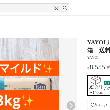
YAYO
箱 送
YAYOI
8,555
(
¥
らく
3辺合計

こ
〜140cm
いいね！