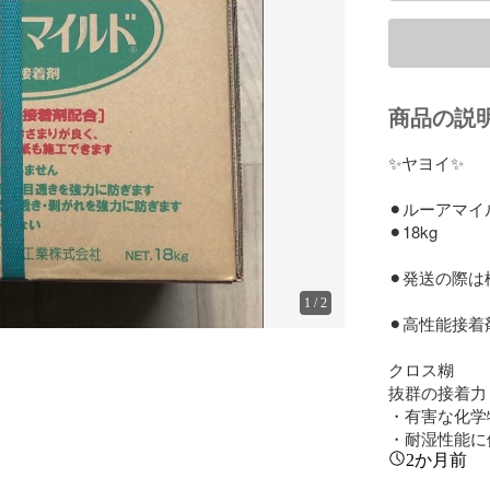
商品の説
✨ヤヨイ✨

⚫︎ルーアマイ
⚫︎18kg

⚫︎発送の際
1
/
2
⚫︎高性能接
クロス糊

抜群の接着力
・有害な化学
・耐湿性能に
2か月前