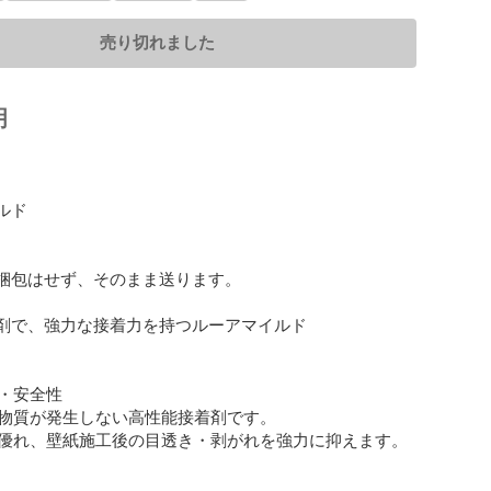
売り切れました
明
ルド

は梱包はせず、そのまま送ります。

着剤で、強力な接着力を持つルーアマイルド

・安全性

物質が発生しない高性能接着剤です。

優れ、壁紙施工後の目透き・剥がれを強力に抑えます。