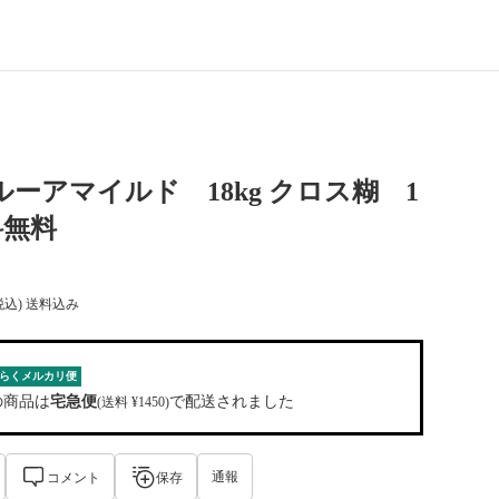
I ルーアマイルド 18kg クロス糊 1
料無料
税込) 送料込み
らくメルカリ便
の商品は
宅急便
で配送されました
(送料 ¥1450)
通報
コメント
保存