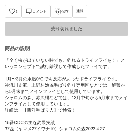
通報
1
コメント
保存
売り切れました
商品の説明
「全く虫が出ていない時でも、釣れるドライフライを！」と
いうコンセプトで試行錯誤して作成したフライです。

1月〜3月の水温0℃でも反応があったドライフライです。

神流川支流、上野村漁協毛ばり釣り専用区などでは、解禁か
ら5月末までメインフライとして使用しています。

シャロムの森、赤久縄などでは、12月中旬から5月末までメイ
ンフライとして使用しています。

詳細は、【西洋毛ばり人】で検索！

15番CDCの主な釣果実績

37匹（ヤマメ27イワナ10）シャロムの森2023.4.27
