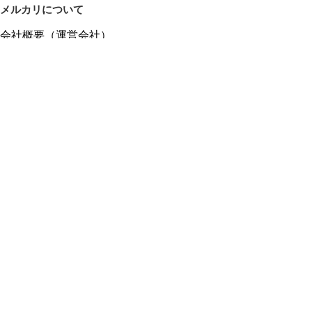
メルカリについて
会社概要（運営会社）
採用情報
プレスリリース
公式ブログ
プレスキット
メルカリUS
メルカリShops
m department（エムデパ）
ヘルプ
ヘルプセンター（ガイド・お問い合わせ）
メルカリShopsでショップを開設する
メルカリShops ショップ管理画面にログイン
メルカリShops出店者向けガイド
お問い合わせ一覧
フリーワードから商品をさがす
プライバシーと利用規約
メルカリ利用規約
メルカリShops利用規約