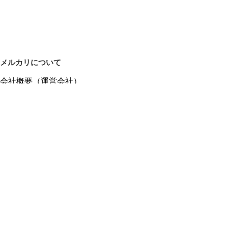
メルカリについて
会社概要（運営会社）
採用情報
プレスリリース
公式ブログ
プレスキット
メルカリUS
メルカリShops
m department（エムデパ）
ヘルプ
ヘルプセンター（ガイド・お問い合わせ）
メルカリShopsでショップを開設する
メルカリShops ショップ管理画面にログイン
メルカリShops出店者向けガイド