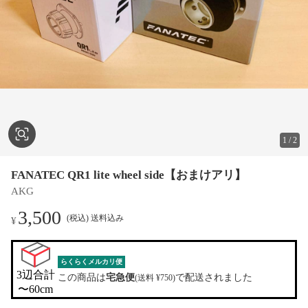
1
/
2
FANATEC QR1 lite wheel side【おまけアリ】
AKG
3,500
(税込) 送料込み
¥
らくらくメルカリ便
3辺合計

この商品は
宅急便
で配送されました
(送料 ¥750)
〜60cm