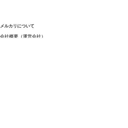
メルカリについて
会社概要（運営会社）
採用情報
プレスリリース
公式ブログ
プレスキット
メルカリUS
メルカリShops
m department（エムデパ）
ヘルプ
ヘルプセンター（ガイド・お問い合わせ）
メルカリShopsでショップを開設する
メルカリShops ショップ管理画面にログイン
メルカリShops出店者向けガイド
お問い合わせ一覧
フリーワードから商品をさがす