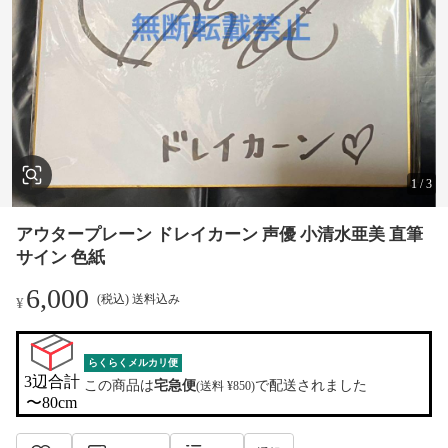
1
/
3
アウタープレーン ドレイカーン 声優 小清水亜美 直筆
サイン 色紙
6,000
(税込) 送料込み
¥
らくらくメルカリ便
3辺合計

この商品は
宅急便
で配送されました
(送料 ¥850)
〜80cm