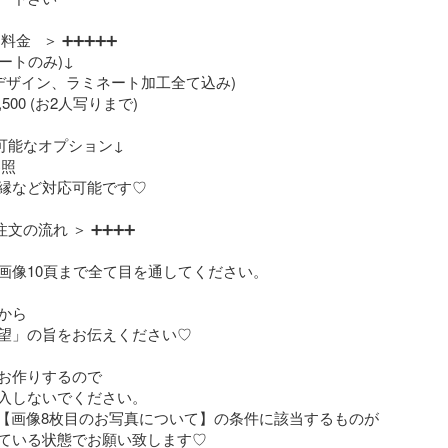
 料金   ＞ ➕➕➕➕➕

ートのみ)↓

(デザイン、ラミネート加工全て込み) 

500 (お2人写りまで)

可能なオプション↓

照

縁など対応可能です♡

画像10頁まで全て目を通してください。

ら

望」の旨をお伝えください♡

お作りするので

入しないでください。

は【画像8枚目のお写真について】の条件に該当するものが
ている状態でお願い致します♡
