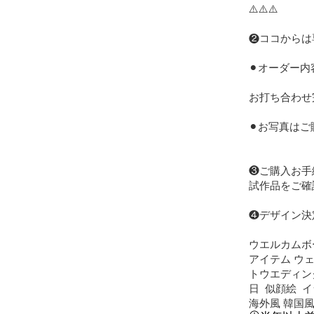
⚠️⚠️⚠️

❷ココからは
⚫︎オーダー
お打ち合わせ
⚫︎お写真は
❸ご購入お手
試作品をご確
❹デザイン決
ウエルカムボー
アイテム ウェ
トウエディング
日  似顔絵  
海外風 韓国風 