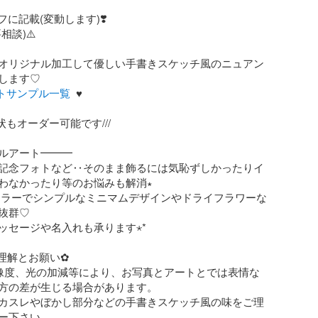
に記載(変動します)❣️

談)⚠️

オリジナル加工して優しい手書きスケッチ風のニュアン
します♡

ートサンプル一覧
  ♥️  

状もオーダー可能です///

ルアート━━━

記念フォトなど‥そのまま飾るには気恥ずしかったりイ
わなかったり等のお悩みも解消∗

カラーでシンプルなミニマムデザインやドライフラワーな
抜群♡

セージや名入れも承ります⋆︎*

理解とお願い✿

像度、光の加減等により、お写真とアートとでは表情な
方の差が生じる場合があります。

カスレやぼかし部分などの手書きスケッチ風の味をご理
ー下さい
