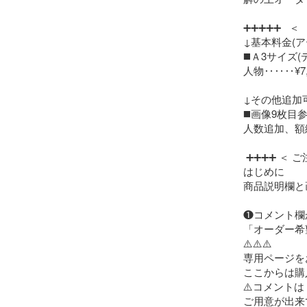
➕➕➕➕➕   ＜  
↓基本料金(ア
◼️Ａ3サイズ
人物‥‥‥¥7,
↓その他追加
◼️画像9枚目参
人数追加、額
 ➕➕➕➕ ＜ ご注文の流れ ＞ ➕➕➕➕

はじめに

商品説明欄と
❶コメント欄か
「オーダー希
⚠️⚠️⚠️

専用ページを
ここからは購
⚠️コメント
ご用意が出来