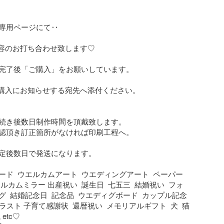
専用ページにて‥

内容のお打ち合わせ致します♡

完了後「ご購入」をお願いしています。

ご購入にお知らせする宛先へ添付ください。

続き後数日制作時間を頂戴致します。 

認頂き訂正箇所がなければ印刷工程へ。

定後数日で発送になります。

ド  ウエルカムアート  ウエディングアート  ペーパー
ルカムミラー 出産祝い  誕生日  七五三  結婚祝い  フォ
  結婚記念日  記念品  ウエディグボード  カップル記念
イラスト 子育て感謝状  還暦祝い  メモリアルギフト  犬  猫  
etc♡