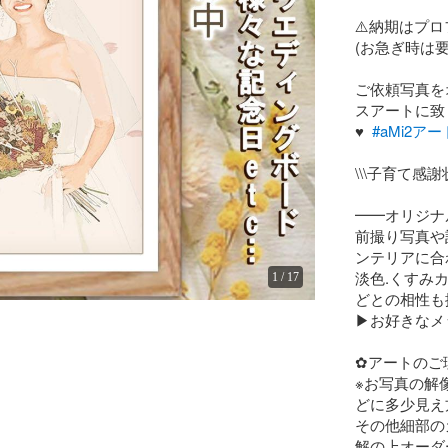
⚠️納期はプロフ
(お急ぎ時は要相
ご依頼写真を
スアートに致
♥️  
#aMi2ア
\\\子育て感謝
━━オリジナ
前撮り写真や
ンテリアに合
淡色.くすみ
1
/
17
どとの相性も
▶お好きなメッ
✿アートのご
※お写真の解
どに多少見え
その他細部の
解の上オーダ