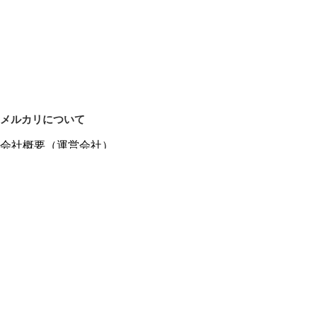
メルカリについて
会社概要（運営会社）
採用情報
プレスリリース
公式ブログ
プレスキット
メルカリUS
メルカリShops
m department（エムデパ）
ヘルプ
ヘルプセンター（ガイド・お問い合わせ）
メルカリShopsでショップを開設する