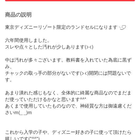
商品の説明
東京ディズニーリゾート限定のランドセルになります‪ ·͜·♡‬

六年間使用しました。

スレや点々とした汚れが少しあります(><)

中は汚れが多々ございます。教科書を入れていた為底に黒ず
み、

チャックの取っ手の部分がないです(><)開閉には問題ないで
す。

あまり潰れた感じもなく、全体的に綺麗な商品なのでまだま
だ使っていただけるかなと思います^^*

あくまで使用していたものなので、神経質な方は御遠慮くだ
さいm(_ _)m

これから入学の子や、ディズニー好きの子に使って頂けたら
嬉しいです(*^^*)
