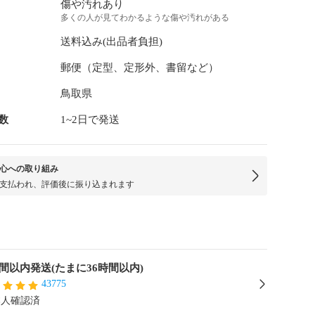
傷や汚れあり
多くの人が見てわかるような傷や汚れがある
送料込み(出品者負担)
郵便（定型、定形外、書留など）
鳥取県
数
1~2日で発送
心への取り組み
支払われ、評価後に振り込まれます
時間以内発送(たまに36時間以内)
43775
本人確認済