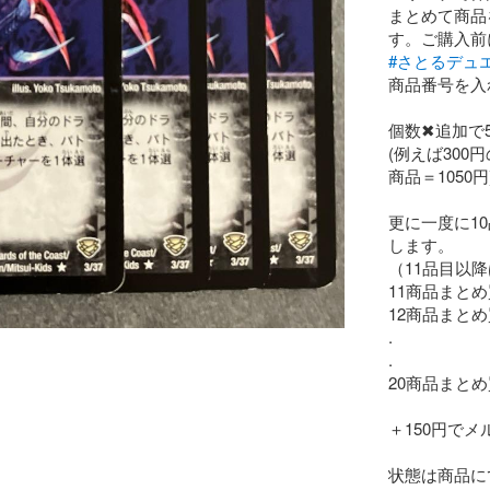
まとめて商品
#さとるデュ
商品番号を入
個数✖︎追加で
(例えば300
商品＝1050円)
更に一度に1
します。

（11品目以降
11商品まとめ
12商品まとめ
.

.

20商品まとめ
＋150円でメ
状態は商品に