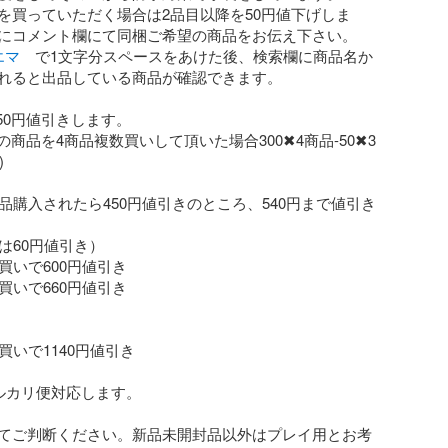
を買っていただく場合は2品目以降を50円値下げしま
エマ
　で1文字分スペースをあけた後、検索欄に商品名か
れると出品している商品が確認できます。

50円値引きします。

円の商品を4商品複数買いして頂いた場合300✖︎4商品-50✖︎3


0品購入されたら450円値引きのところ、540円まで値引き
は60円値引き）

買いで600円値引き

買いで660円値引き

買いで1140円値引き

ルカリ便対応します。

てご判断ください。新品未開封品以外はプレイ用とお考