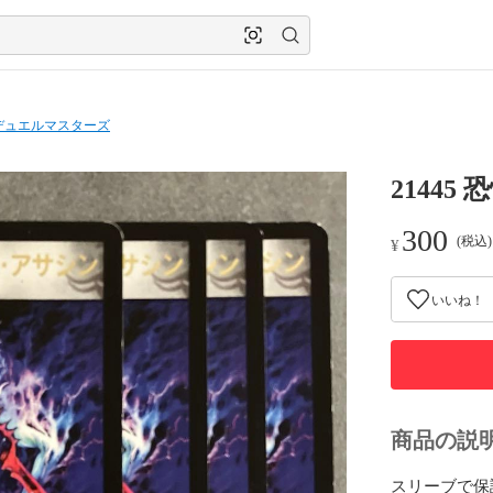
デュエルマスターズ
2144
300
(税込
¥
いいね！
商品の説
スリーブで保