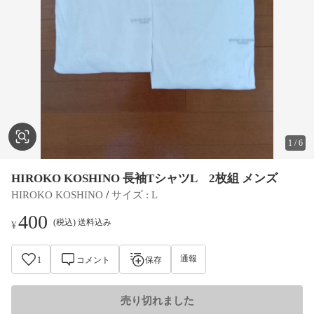
1
/
6
HIROKO KOSHINO 長袖TシャツL 2枚組 メンズ
 / 
HIROKO KOSHINO
サイズ
 : 
L
400
(税込) 送料込み
¥
通報
1
コメント
保存
売り切れました