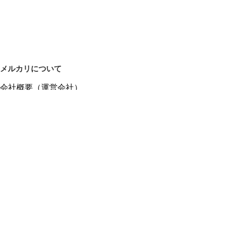
メルカリについて
会社概要（運営会社）
採用情報
プレスリリース
公式ブログ
プレスキット
メルカリUS
メルカリShops
m department（エムデパ）
ヘルプ
ヘルプセンター（ガイド・お問い合わせ）
メルカリShopsでショップを開設する
メルカリShops ショップ管理画面にログイン
メルカリShops出店者向けガイド