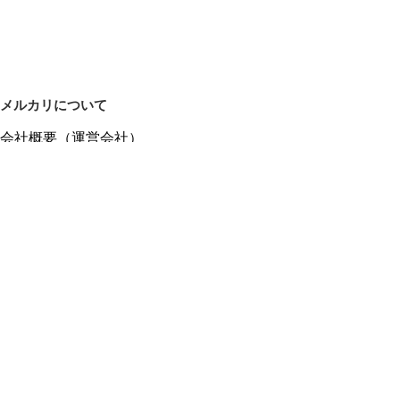
メルカリについて
会社概要（運営会社）
採用情報
プレスリリース
公式ブログ
プレスキット
メルカリUS
メルカリShops
m department（エムデパ）
ヘルプ
ヘルプセンター（ガイド・お問い合わせ）
メルカリShopsでショップを開設する
メルカリShops ショップ管理画面にログイン
メルカリShops出店者向けガイド
お問い合わせ一覧