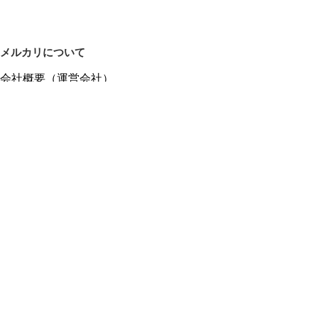
メルカリについて
会社概要（運営会社）
採用情報
プレスリリース
公式ブログ
プレスキット
メルカリUS
メルカリShops
m department（エムデパ）
ヘルプ
ヘルプセンター（ガイド・お問い合わせ）
メルカリShopsでショップを開設する
メルカリShops ショップ管理画面にログイン
メルカリShops出店者向けガイド
お問い合わせ一覧
フリーワードから商品をさがす
プライバシーと利用規約