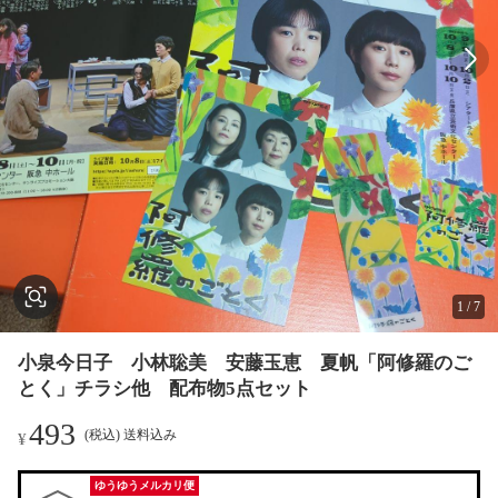
1
/
7
小泉今日子 小林聡美 安藤玉恵 夏帆「阿修羅のご
とく」チラシ他 配布物5点セット
493
(税込) 送料込み
¥
ゆうゆうメルカリ便