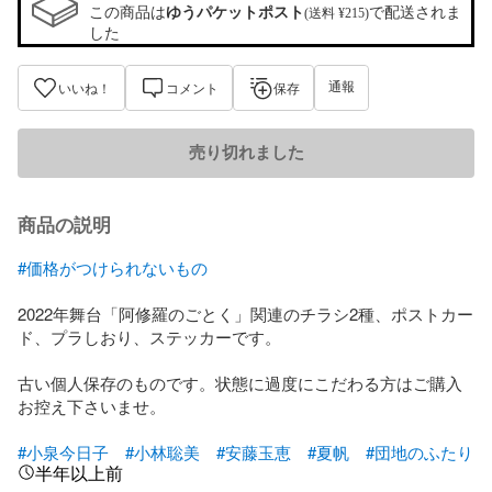
この商品は
ゆうパケットポスト
で配送されま
(送料 ¥215)
した
通報
いいね！
コメント
保存
売り切れました
商品の説明
#価格がつけられないもの
2022年舞台「阿修羅のごとく」関連のチラシ2種、ポストカー
ド、プラしおり、ステッカーです。

古い個人保存のものです。状態に過度にこだわる方はご購入
お控え下さいませ。

#小泉今日子
#小林聡美
#安藤玉恵
#夏帆
#団地のふたり
半年以上前