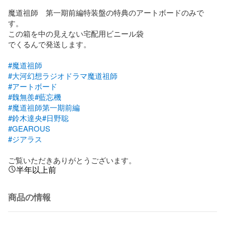
魔道祖師　第一期前編特装盤の特典のアートボードのみで
す。

この箱を中の見えない宅配用ビニール袋

でくるんで発送します。

#魔道祖師
#大河幻想ラジオドラマ魔道祖師
#アートボード
#魏無羨
#藍忘機
#魔道祖師第一期前編
#鈴木達央
#日野聡
#GEAROUS
#ジアラス
ご覧いただきありがとうございます。
半年以上前
商品の情報