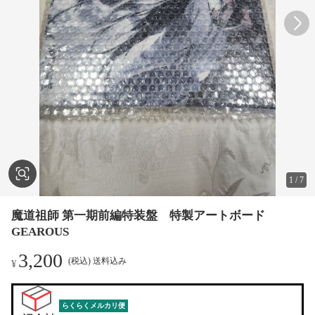
1
/
7
魔道祖師 第一期前編特装盤 特製アートボード
GEAROUS
3,200
(税込) 送料込み
¥
らくらくメルカリ便