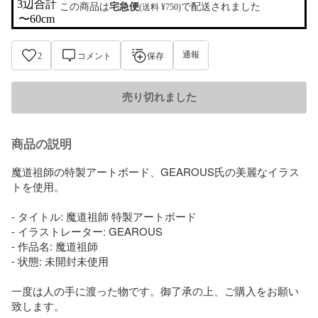
3辺合計

この商品は
宅急便
で配送されました
(送料 ¥750)
〜60cm
通報
2
コメント
保存
売り切れました
商品の説明
魔道祖師の特製アートボード、GEAROUS氏の美麗なイラス
トを使用。

- タイトル: 魔道祖師 特製アートボード

- イラストレーター: GEAROUS

- 作品名: 魔道祖師

- 状態: 未開封未使用

一度は人の手に渡った物です。御了承の上、ご購入をお願い
致します。
