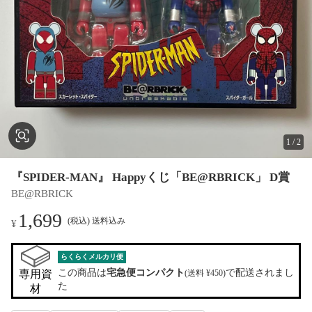
1
/
2
『SPIDER-MAN』 Happyくじ「BE@RBRICK」 D賞
BE@RBRICK
1,699
(税込) 送料込み
¥
らくらくメルカリ便
この商品は
宅急便コンパクト
で配送されまし
専用資
(送料 ¥450)
た
材