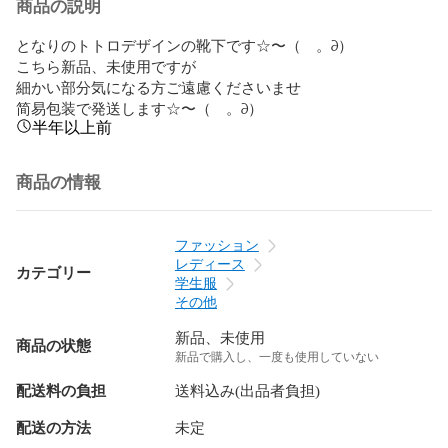
商品の説明
となりのトトロデザインの靴下です☆〜（ゝ。∂）

こちら新品、未使用ですが

細かい部分気になる方ご遠慮くださいませ

简易包装で発送します☆〜（ゝ。∂）
半年以上前
商品の情報
ファッション
レディース
カテゴリー
学生服
その他
新品、未使用
商品の状態
新品で購入し、一度も使用していない
配送料の負担
送料込み(出品者負担)
配送の方法
未定