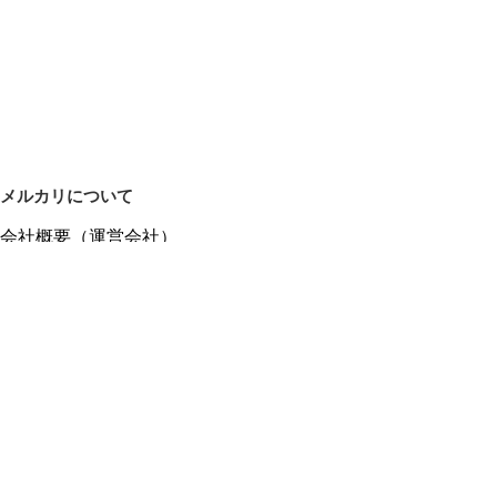
メルカリについて
会社概要（運営会社）
採用情報
プレスリリース
公式ブログ
プレスキット
メルカリUS
メルカリShops
m department（エムデパ）
ヘルプ
ヘルプセンター（ガイド・お問い合わせ）
メルカリShopsでショップを開設する