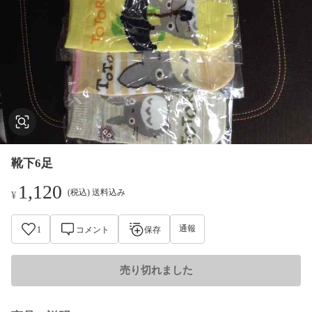
靴下6足
1,120
(税込) 送料込み
¥
通報
1
コメント
保存
売り切れました