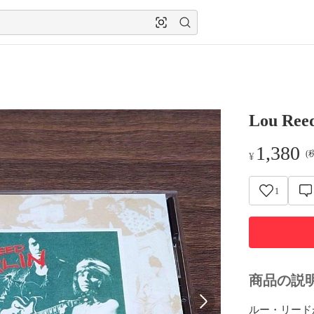
Lou Reed
1,380
(
¥
1
商品の説
ルー・リード