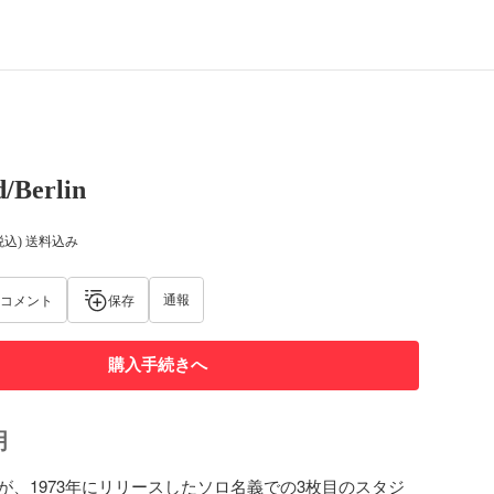
/Berlin
税込) 送料込み
通報
コメント
保存
購入手続きへ
明
が、1973年にリリースしたソロ名義での3枚目のスタジ