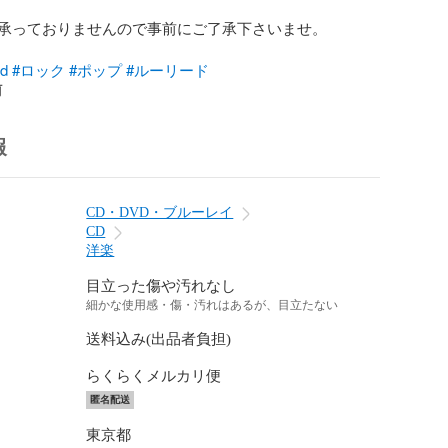
承っておりませんので事前にご了承下さいませ。

d
#ロック
#ポップ
#ルーリード
前
報
CD・DVD・ブルーレイ
CD
洋楽
目立った傷や汚れなし
細かな使用感・傷・汚れはあるが、目立たない
送料込み(出品者負担)
らくらくメルカリ便
匿名配送
東京都