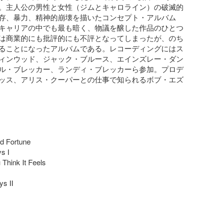
。主人公の男性と女性（ジムとキャロライン）の破滅的
存、暴力、精神的崩壊を描いたコンセプト・アルバム
キャリアの中でも最も暗く、物議を醸した作品のひとつ
は商業的にも批評的にも不評となってしまったが、のち
ることになったアルバムである。レコーディングにはス
ィンウッド、ジャック・ブルース、エインズレー・ダン
ル・ブレッカー、ランディ・ブレッカーら参加。プロデ
ッス、アリス・クーパーとの仕事で知られるボブ・エズ
 Fortune

 I

hink It Feels

s II
