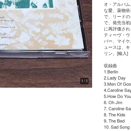
オ・アルバム
な愛、薬物依
で、リードの
で、発売当初
に再評価され
ティーヴ・ウ
バー、マイケ
ュースは、キ
リン。[輸入]

収録曲

1.Berlin

2.Lady Day

1
/
3
3.Men Of Good
4.Caroline Says
5.How Do You T
6. Oh Jim

7. Caroline Say
8. The Kids

9. The Bed

10. Sad Song
