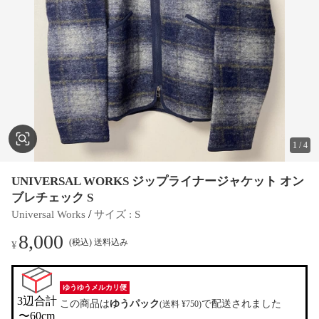
1
/
4
UNIVERSAL WORKS ジップライナージャケット オン
ブレチェック S
 / 
Universal Works
サイズ
 : 
S
8,000
(税込) 送料込み
¥
ゆうゆうメルカリ便
3辺合計

この商品は
ゆうパック
で配送されました
(送料 ¥750)
〜60cm