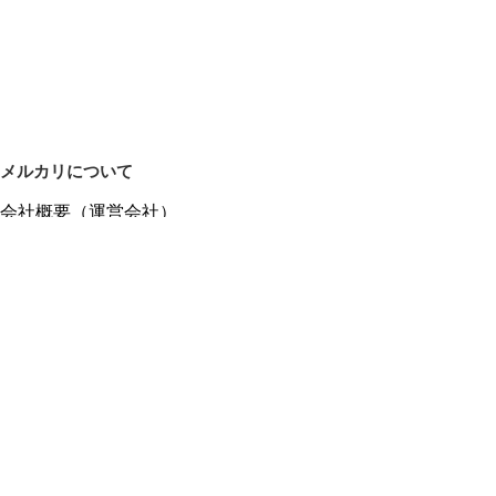
メルカリについて
会社概要（運営会社）
採用情報
プレスリリース
公式ブログ
プレスキット
メルカリUS
メルカリShops
m department（エムデパ）
ヘルプ
ヘルプセンター（ガイド・お問い合わせ）
メルカリShopsでショップを開設する
メルカリShops ショップ管理画面にログイン