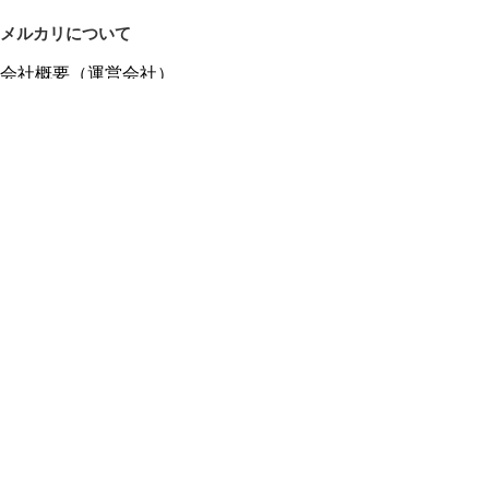
メルカリについて
会社概要（運営会社）
採用情報
プレスリリース
公式ブログ
プレスキット
メルカリUS
メルカリShops
m department（エムデパ）
ヘルプ
ヘルプセンター（ガイド・お問い合わせ）
メルカリShopsでショップを開設する
メルカリShops ショップ管理画面にログイン
メルカリShops出店者向けガイド
お問い合わせ一覧
フリーワードから商品をさがす
プライバシーと利用規約
メルカリ利用規約