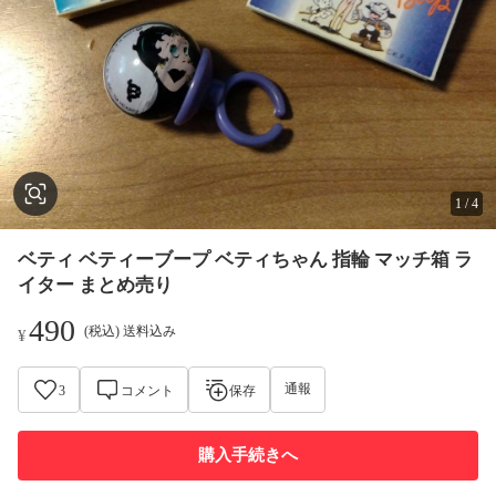
1
/
4
ベティ ベティーブープ ベティちゃん 指輪 マッチ箱 ラ
イター まとめ売り
490
(税込) 送料込み
¥
通報
3
コメント
保存
購入手続きへ