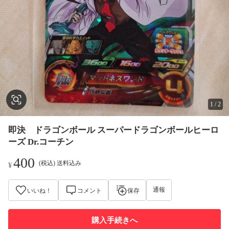
1
/
2
即決 ドラゴンボール スーパードラゴンボールヒーロ
ーズ Dr.コーチン
400
(税込) 送料込み
¥
通報
いいね！
コメント
保存
購入手続きへ