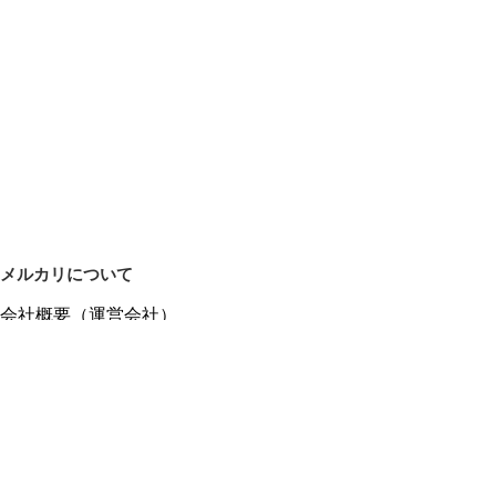
メルカリについて
会社概要（運営会社）
採用情報
プレスリリース
公式ブログ
プレスキット
メルカリUS
メルカリShops
m department（エムデパ）