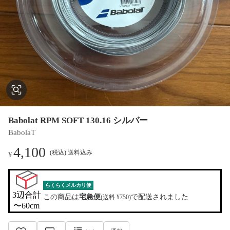
Babolat RPM SOFT 130.16 シルバー
BabolaT
4,100
(税込) 送料込み
¥
らくらくメルカリ便
3辺合計

この商品は
宅急便
で配送されました
(送料 ¥750)
〜60cm