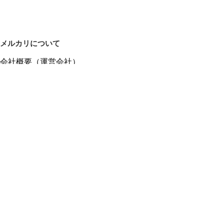
メルカリについて
会社概要（運営会社）
採用情報
プレスリリース
公式ブログ
プレスキット
メルカリUS
メルカリShops
m department（エムデパ）
ヘルプ
ヘルプセンター（ガイド・お問い合わせ）
メルカリShopsでショップを開設する
メルカリShops ショップ管理画面にログイン
メルカリShops出店者向けガイド
お問い合わせ一覧
フリーワードから商品をさがす