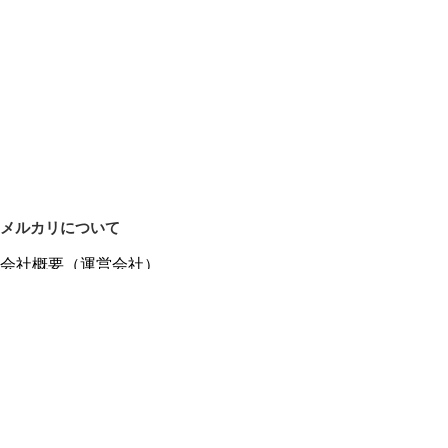
メルカリについて
会社概要（運営会社）
採用情報
プレスリリース
公式ブログ
プレスキット
メルカリUS
メルカリShops
m department（エムデパ）
ヘルプ