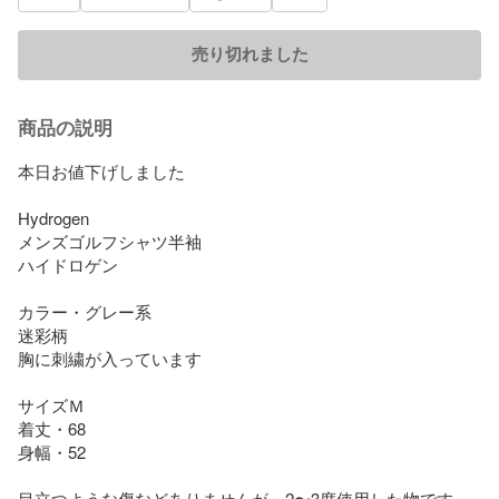
売り切れました
商品の説明
本日お値下げしました

Hydrogen

メンズゴルフシャツ半袖

ハイドロゲン

カラー・グレー系

迷彩柄

胸に刺繍が入っています

サイズＭ

着丈・68

身幅・52

目立つような傷などありませんが、2〜3度使用した物です。