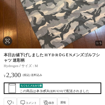
1
/
5
本日お値下げしました HＹD RＯGＥNメンズゴルフシ
ャツ 迷彩柄
 / 
Hydrogen
サイズ
 : 
M
2,300
(税込) 送料込み
¥
らくらくメルカリ便
この商品は
ネコポス
で配送されました
(送料 ¥210)
通報
1
コメント
保存