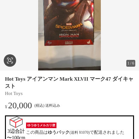
1
/
6
Hot Toys アイアンマン Mark XLVII マーク47 ダイキャ
スト
Hot Toys
20,000
(税込) 送料込み
¥
ゆうゆうメルカリ便
3辺合計

この商品は
ゆうパック
で配送されました
(送料 ¥1070)
〜100cm