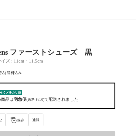
rtens ファーストシューズ 黒
サイズ
 : 
11cm・11.5cm
税込) 送料込み
らくメルカリ便
の商品は
宅急便
で配送されました
(送料 ¥750)
通報
2
保存