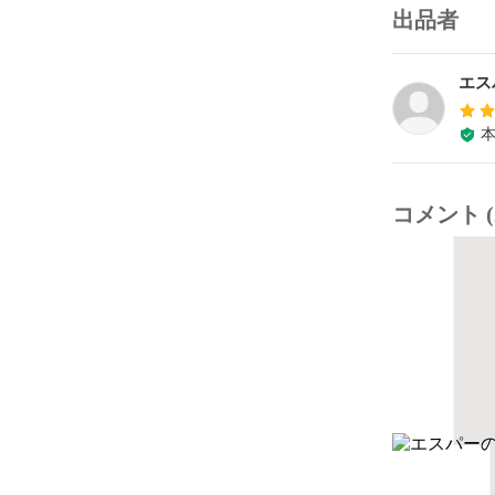
出品者
エス
コメント (