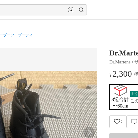
ーブーツ・ブーティ
Dr.Ma
 / 
Dr.Martens
2,300
(
¥
らく
3辺合計

こ
〜60cm
2