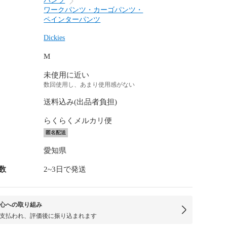
パンツ
ワークパンツ・カーゴパンツ・
ペインターパンツ
Dickies
M
未使用に近い
数回使用し、あまり使用感がない
送料込み(出品者負担)
らくらくメルカリ便
匿名配送
愛知県
数
2~3日で発送
心への取り組み
支払われ、評価後に振り込まれます