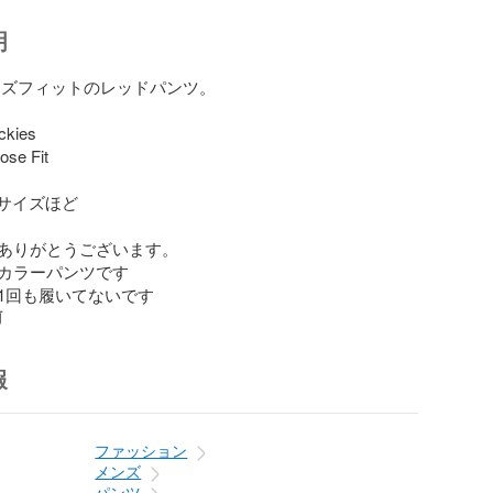
明
のルーズフィットのレッドパンツ。

kies

e Fit

サイズほど

ありがとうございます。

カラーパンツです

1回も履いてないです
前
報
ファッション
メンズ