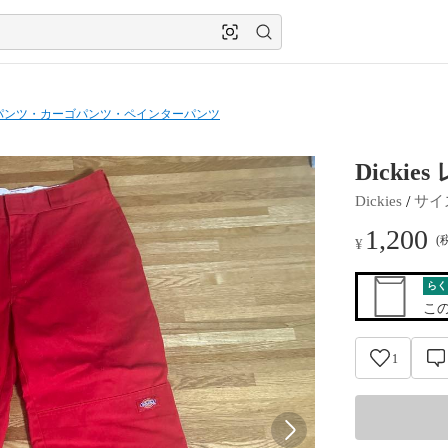
パンツ・カーゴパンツ・ペインターパンツ
Dick
 / 
Dickies
サイ
1,200
(
¥
らく
こ
1