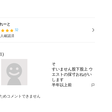
れーと
32
本人確認済
1)
そ
すいません股下股上 ウ
エストの採寸おねがい
します
半年以上前
報告する
ためコメントできません