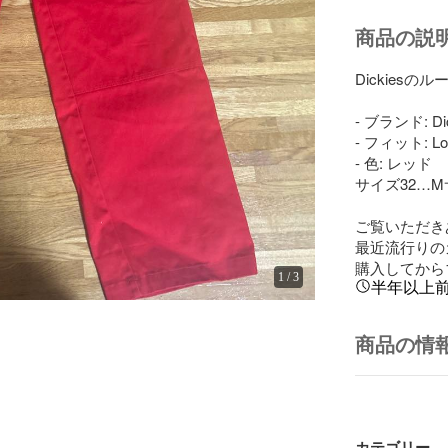
商品の説
Dickies
- ブランド: Dic
- フィット: Loos
- 色: レッド

サイズ32…M
ご覧いただき
最近流行りの
購入してから
1
/
3
半年以上
商品の情
カテゴリー