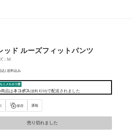
ies レッド ルーズフィットパンツ
ズ
 : 
M
税込) 送料込み
らくメルカリ便
の商品は
ネコポス
で配送されました
(送料 ¥210)
通報
1
保存
売り切れました