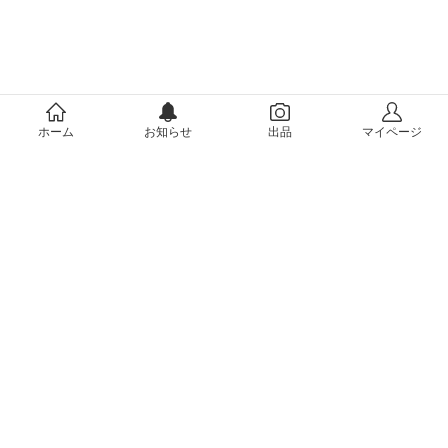
メルカリについて
ホーム
お知らせ
出品
マイページ
会社概要（運営会社）
採用情報
プレスリリース
公式ブログ
プレスキット
メルカリUS
メルカリShops
m department（エムデパ）
ヘルプ
ヘルプセンター（ガイド・お問い合わせ）
メルカリShopsでショップを開設する
メルカリShops ショップ管理画面にログイン
メルカリShops出店者向けガイド
お問い合わせ一覧