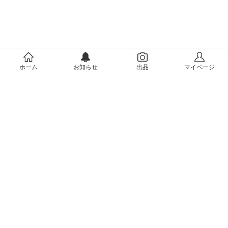
メルカリについて
ホーム
お知らせ
出品
マイページ
会社概要（運営会社）
採用情報
プレスリリース
公式ブログ
プレスキット
メルカリUS
メルカリShops
m department（エムデパ）
ヘルプ
ヘルプセンター（ガイド・お問い合わせ）
メルカリShopsでショップを開設する
メルカリShops ショップ管理画面にログイン
メルカリShops出店者向けガイド
お問い合わせ一覧