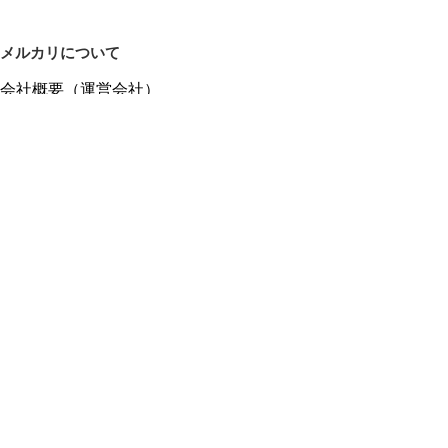
メルカリについて
会社概要（運営会社）
採用情報
プレスリリース
公式ブログ
プレスキット
メルカリUS
メルカリShops
m department（エムデパ）
ヘルプ
ヘルプセンター（ガイド・お問い合わせ）
メルカリShopsでショップを開設する
メルカリShops ショップ管理画面にログイン
メルカリShops出店者向けガイド
お問い合わせ一覧
フリーワードから商品をさがす
プライバシーと利用規約