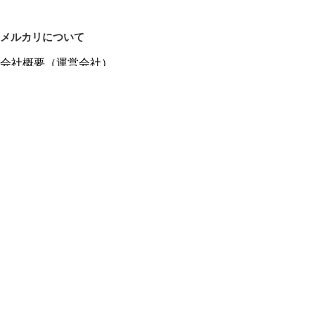
メルカリについて
会社概要（運営会社）
採用情報
プレスリリース
公式ブログ
プレスキット
メルカリUS
メルカリShops
m department（エムデパ）
ヘルプ
ヘルプセンター（ガイド・お問い合わせ）
メルカリShopsでショップを開設する
メルカリShops ショップ管理画面にログイン
メルカリShops出店者向けガイド
お問い合わせ一覧
フリーワードから商品をさがす
プライバシーと利用規約