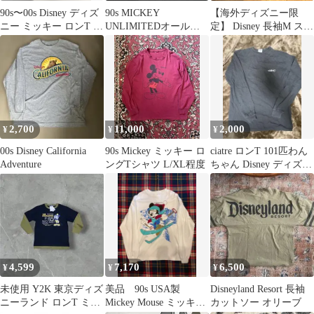
90s〜00s Disney ディズ
90s MICKEY
【海外ディズニー限
ニー ミッキー ロンT 長
UNLIMITEDオールド
定】 Disney 長袖M スピ
袖 ブラック S
ミッキー ラグラン ロン
リット ジャージ デ
T
ニム
2,700
11,000
2,000
¥
¥
¥
00s Disney California
90s Mickey ミッキー ロ
ciatre ロンT 101匹わん
Adventure
ングTシャツ L/XL程度
ちゃん Disney ディズニ
ー シアター
4,599
7,170
6,500
¥
¥
¥
未使用 Y2K 東京ディズ
美品 90s USA製
Disneyland Resort 長袖
ニーランド ロンT ミッ
Mickey Mouse ミッキー
カットソー オリーブ