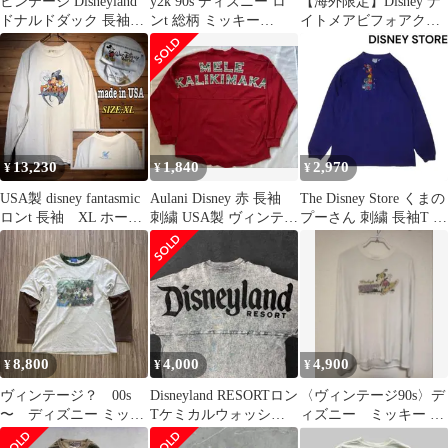
ビンテージ Disneyland
y2k 90s ディズニー ロ
【海外限定】Disney ナ
ドナルドダック 長袖カ
ンt 総柄 ミッキー
イトメアビフォアクリ
ットソー M
vintage usa製
スマス ジャック ロンT
袖プリ
13,230
1,840
2,970
¥
¥
¥
USA製 disney fantasmic
Aulani Disney 赤 長袖
The Disney Store くまの
ロンt 長袖 XL ホール
刺繍 USA製 ヴィンテー
プーさん 刺繍 長袖T ヘ
多数 白
ジ ラメ加工
ンリーネック
8,800
4,000
4,900
¥
¥
¥
ヴィンテージ？ 00s
Disneyland RESORTロン
〈ヴィンテージ90s〉デ
〜 ディズニー ミッキ
Tケミカルウォッシュ
ィズニー ミッキー ロ
ー ロンT Tシャツ 青
霜降りグレーXL相当
ンT