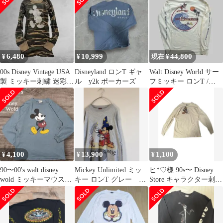
タグ
6,480
10,999
44,800
¥
¥
現在 ¥
00s Disney Vintage USA
Disneyland ロンT ギャ
Walt Disney World サー
製 ミッキー刺繍 迷彩サ
ル y2k ポーカーズ
フミッキー ロンT /
ーマルロンt
Tropixタグ
4,100
13,900
1,100
¥
¥
¥
90〜00's walt disney
Mickey Unlimited ミッ
ヒ*♡様 90s〜 Disney
wold ミッキーマウス
キー ロンT グレー 希
Store キャラクター刺繍
ロングtシャツ
少 ファンタジー
ヘンリーネック