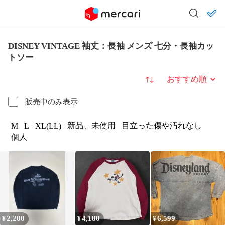
DISNEY VINTAGE 袖丈：長袖 メンズ 七分・長袖カッ
トソー
並び替え
販売中のみ表示
新品、未使用
目立った傷や汚れなし
M
L
XL(LL)
個人
2,200
4,180
6,599
¥
¥
¥