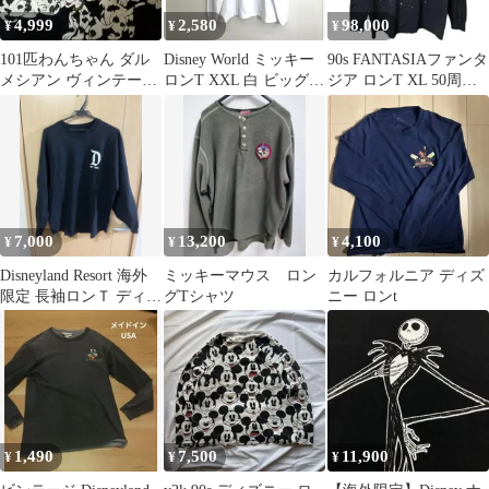
4,999
2,580
98,000
¥
¥
¥
101匹わんちゃん ダル
Disney World ミッキー
90s FANTASIAファンタ
メシアン ヴィンテージ
ロンT XXL 白 ビッグサ
ジア ロンT XL 50周年
長袖Tシャツ
イズ 長袖シャツ
長袖 Tシャツ 黒
7,000
13,200
4,100
¥
¥
¥
Disneyland Resort 海外
ミッキーマウス ロン
カルフォルニア ディズ
限定 長袖ロンＴ ディズ
グTシャツ
ニー ロンt
ニー
1,490
7,500
11,900
¥
¥
¥