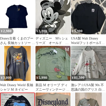
キー 黒カーキ重ね着風
マウス 長袖Tシャツ
古着S
2,980
3,800
5,900
¥
¥
¥
Disney古着 くまのプー
ディズニー 90's シェ
USA製 Walt Disney
さん 長袖カットソー L
リーズ オールド ヴ
WorldフットボールTシ
ロング丈
ィンテージ 長袖Tシ
ャツ 黒 ミッキー
ャツ メンズ
3,000
5,990
81,500
¥
¥
¥
Walt Disney World 長袖
新品 M オリーブ ディ
激レア☆USA製 90s 不
シャツ M ネイビー
ズニーヴィンテージ 長
思議の国のアリス 白う
袖 Tシャツ ミッキー
さぎ ロンＴ