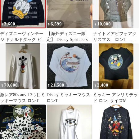
3,600
6,599
10,000
¥
¥
¥
ディズニーヴィンテー
【海外ディズニー限
ナイトメアビフォアク
ジ ドナルドダック ビッ
定】 Disney Spirit Jersey
リスマス ロンT ヴ
グフェイスロングスリ
カーキ 長袖
ィンテージ
ーブTシャツ
70,000
21,500
2,400
¥
¥
¥
激レア80s anvil 3つ目ミ
Disney ミッキーマウス
ミッキー アンリミテッ
ッキーマウス ロンT
ロンT
ド ロンt サイズM