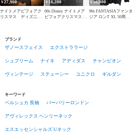
27,900
16,200
98,000
¥
¥
¥
ナイトメアビフォアク
00s Disney ナイトメア
90s FANTASIAファンタ
リスマス ディズニ
ビフォアクリスマス ロ
ジア ロンT XL 50周年
ー XXL ロンt 長袖
ンT XL ジャック
長袖 Tシャツ
袖プリント 黒
ブランド
ザノースフェイス
エクストララージ
シュプリーム
ナイキ
アディダス
チャンピオン
ヴィンテージ
ステューシー
ユニクロ
ギルダン
キーワード
ベルシュカ 長袖
バーバリーロンドン
アヴィレックス ヘンリーネック
エスエッセンシャルズ Uネック