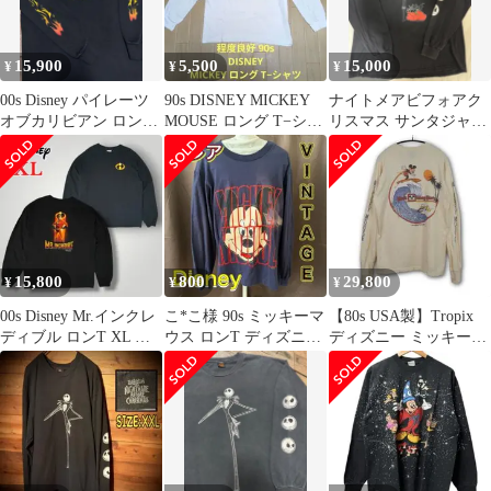
15,900
5,500
15,000
¥
¥
¥
00s Disney パイレーツ
90s DISNEY MICKEY
ナイトメアビフォアク
オブカリビアン ロンT
MOUSE ロング T−シャ
リスマス サンタジャッ
XL World
ツ USA製
ク ロンT 90s
15,800
800
29,800
¥
¥
¥
00s Disney Mr.インクレ
こ*こ様 90s ミッキーマ
【80s USA製】Tropix
ディブル ロンT XL 映
ウス ロンT ディズニー
ディズニー ミッキーサ
画プロモ ロンT黒
ヴィンテージ シングル
ーフ 長袖Tシャツ
ステ