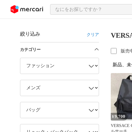
ンツにスキップ
絞り込み
VER
クリア
カテゴリー
販売
新品、未
9,700
¥
VERSACE C
ルサーチ 