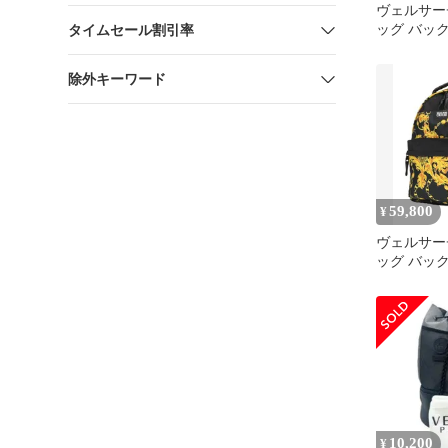
ヴェルサー
ッグ バッ
タイムセール割引率
ックサック 
JEANS COU
除外キーワード
ブラック
59,800
¥
ヴェルサー
ッグ バッ
ックサック 
JEANS COU
ブラック
10,200
¥