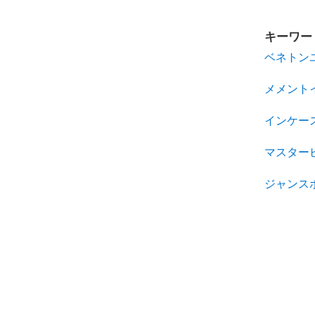
キーワー
ベネトン
メメント
インケース
マスターピ
ジャンス