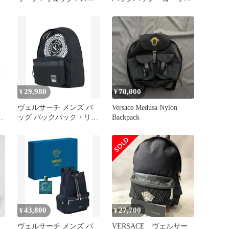
ライプ✨メデューサ
ック メデューサ ナイ
✨Y2K✨
ロン
29,980
70,000
¥
¥
ヴェルサーチ メンズ バ
Versace Medusa Nylon
ナ
ッグ バックパック・リュ
Backpack
リ
ックサック VERSACE
JEANS COUTURE Black
ブラック
43,800
27,700
¥
¥
ヴェルサーチ メンズ バ
VERSACE ヴェルサー