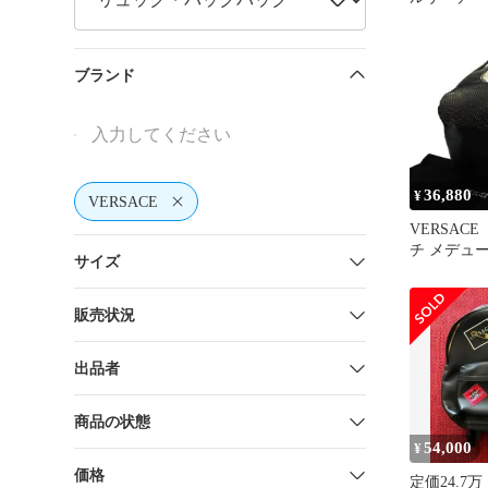
繍 グレカ
ブランド
36,880
¥
VERSACE
VERSAC
チ メデュー
サイズ
ックパッ
革 黒
販売状況
出品者
商品の状態
54,000
¥
価格
定価24.7