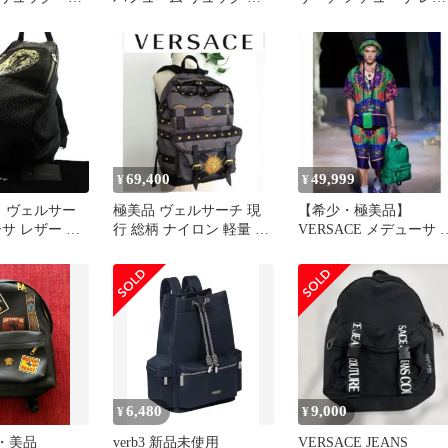
柄
容量 巾着
ー リュック バックパッ
ク
69,400
49,999
¥
¥
E ヴェルサー
極美品 ヴェルサーチ 現
【希少・極美品】
サ レザー バ
行 総柄 ナイロン 軽量 リ
VERSACE メデューサ 
ク リュック
ュック レディース メン
イロンバックパック グ
ズ
ーン
6,480
9,000
¥
¥
万・美品
verb3 新品未使用
VERSACE JEANS