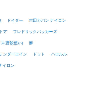
地
ドイター
吉田カバン ナイロン
トア
フレドリックパッカーズ
ス(普段使い)
麻
テンダーロイン
ドット
ハロルル
ナイロン