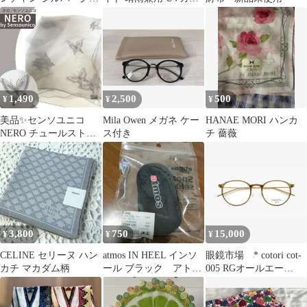
ー×ライトグレー
ト 日傘 完全 遮光 紫外
線 雨傘
1,490
2,500
500
¥
¥
¥
美品✨センソユニコ
Mila Owen メガネ ケー
HANAE MORI ハンカ
NERO チュールストー
ス付き
チ 薔薇
ル ショール 蝶 刺繍 グ
レー 大判
3,800
750
15,000
¥
¥
¥
CELINE セリーヌ ハン
atmos IN HEEL インソ
眼鏡市場 * cotori cot-
カチ マカダム柄
ール ブラック アトモ
005 RGオールエー
ス インヒール 3cm
160VP