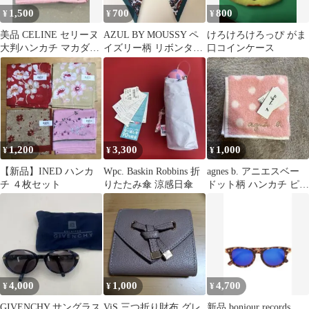
1,500
700
800
¥
¥
¥
美品 CELINE セリーヌ
AZUL BY MOUSSY ペ
けろけろけろっぴ がま
大判ハンカチ マカダム
イズリー柄 リボンタイ
口コインケース
柄 ピンク ロゴ
スカーフ
1,200
3,300
1,000
¥
¥
¥
【新品】INED ハンカ
Wpc. Baskin Robbins 折
agnes b. アニエスベー
チ ４枚セット
りたたみ傘 涼感日傘
ドット柄 ハンカチ ピン
ク
4,000
1,000
4,700
¥
¥
¥
GIVENCHY サングラス
ViS 三つ折り財布 グレ
新品 bonjour records