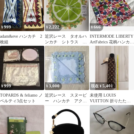
999
2,222
666
¥
¥
¥
adam&eve ハンカチ 2
近沢レース タオルハ
INTERMODE LIBERTY
枚組
ンカチ シトラス グ
ArtFabrics 花柄ハンカ
リーン
チ 大判
999
3,000
5,401
¥
¥
現在 ¥
TOPARDS & feliamo ノ
近沢レース スヌーピ
未使用 LOUIS
ベルティ3点セット
ー ハンカチ アクア
VUITTON 折りたたみ
ブルー スヌーピータ
傘 モノグラム ブラウン
ウンショップ
現状品