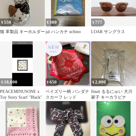
550
300
777
¥
¥
¥
猫 革製品 キーホルダー
jal ハンカチ uchino
LOAR サングラス
18,000
650
2,000
¥
¥
¥
PEACEMINUSONE x
ペイズリー柄 バンダナ
llnuit るるにゅい 犬川
Toy Story Scarf "Black"
スカーフ レッド
家子 キーカラビナ