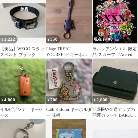
1,222
550
400
¥
¥
現在 ¥
【美品】WEGO スタッ
Plage TREAT
ラルクアンシエル 限定
ズベルト ブラック
YOURSELF キーホルダ
品 スカーフ L'Arc-en-
ー ダークパープル
Ciel ラルク 薔薇
4,000
700
2,000
¥
¥
¥
イルビゾンテ キーケ
Cath Kidston キーホルダ
✨成長や金運アップの
ース
ー 花柄
開運カラー✨ BARCOS
GLウォレット ポンテ
ピッコラ