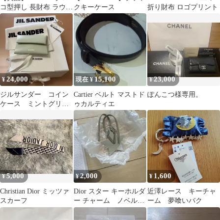
コ型押し 長財布 ラウン
クキーケース
折り財布 ロゴプリント
ドファスナー ブラック
レザー
24,000
15,100
23,000
¥
現在 ¥
¥
ジルサンダー コイン
Cartier ベルト マストド
ぽんこつ様専用。
ケース ミントグリー
ゥカルティエ
ン
5,000
2,000
1,600
¥
¥
¥
Christian Dior ミッツァ
Dior スター キーホルダ
近澤レース キーチャ
スカーフ
ー チャーム ノベルテ
ーム 夢喰いバク
ィ非売品