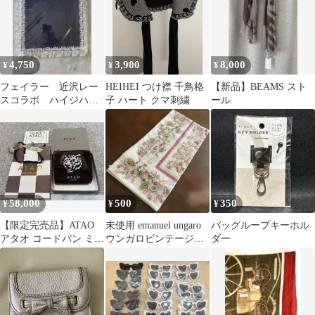
4,750
3,900
8,000
¥
¥
¥
フェイラー 近沢レー
HEIHEI つけ襟 千鳥格
【新品】BEAMS スト
スコラボ ハイジハン
子 ハート クマ刺繍
ール
カチ
58,000
500
350
¥
¥
¥
【限定完売品】ATAO
未使用 emanuel ungaro
バッグループキーホル
アタオ コードバン ミニ
ウンガロビンテージハ
ダー
財布 ホワイトタイガー
ンカチ 花柄 ピンク
赤 新品