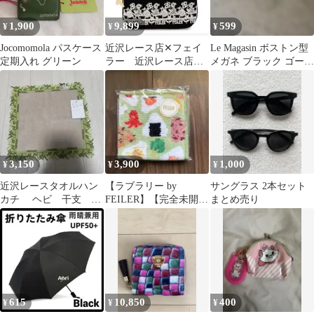
1,900
9,899
599
¥
¥
¥
Jocomomola パスケース
近沢レース店✕フェイ
Le Magasin ボストン型
定期入れ グリーン
ラー 近沢レース店
メガネ ブラック ゴール
『ハイジ』 サイドポ
ド 伊達メガネ カジュ
ーチ
3,150
3,900
1,000
¥
¥
¥
近沢レースタオルハン
【ラブラリー by
サングラス 2本セット
カチ ヘビ 干支 新
FEILER】【完全未開
まとめ売り
品タグ付き
封】【完売品】 ハンカ
チ2枚セット
615
10,850
400
¥
¥
¥