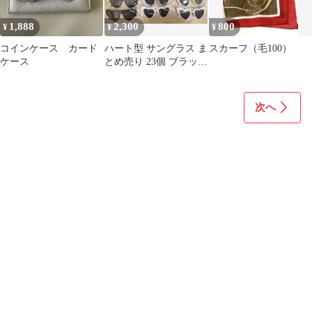
1,888
2,300
800
¥
¥
¥
コインケース カード
ハート型 サングラス ま
スカーフ（毛100）
ケース
とめ売り 23個 ブラック
ホワイト 結婚式 体育祭
次へ