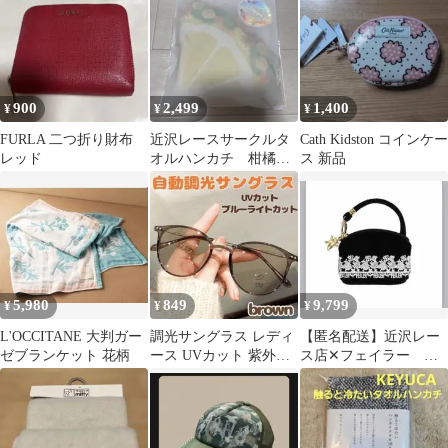
900
2,499
1,400
¥
¥
¥
FURLA 二つ折り財布
近沢レースサークルタ
Cath Kidston コインケー
レッド
オルハンカチ 柑橘
ス 新品
系 イエロー 新品未
開封
5,980
849
9,799
¥
¥
¥
L'OCCITANE 大判ガー
調光サングラス レディ
【匿名配送】近沢レー
ゼブランケット 花柄
ース UVカット 紫外線
ス店✕フェイラー 近
対策 夏 必需品 運転 マ
沢レース店『ハイ
マ 夏
ジ』 サイドポーチ