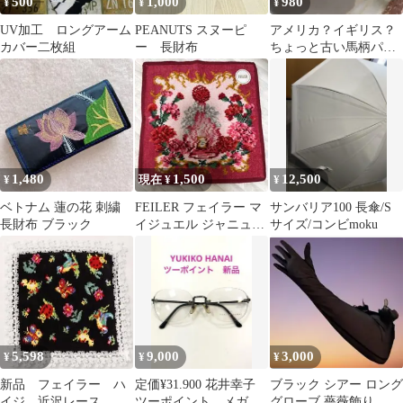
500
1,000
980
¥
¥
¥
UV加工 ロングアーム
PEANUTS スヌーピ
アメリカ？イギリス？
カバー二枚組
ー 長財布
ちょっと古い馬柄パー
ツ
1,480
1,500
12,500
¥
現在 ¥
¥
ベトナム 蓮の花 刺繍
FEILER フェイラー マ
サンバリア100 長傘/S
長財布 ブラック
イジュエル ジャニュア
サイズ/コンビmoku
リー ハンカチ
5,598
9,000
3,000
¥
¥
¥
新品 フェイラー ハ
定価¥31.900 花井幸子
ブラック シアー ロング
イジ 近沢レース コ
ツーポイント メガネ
グローブ 薔薇飾り