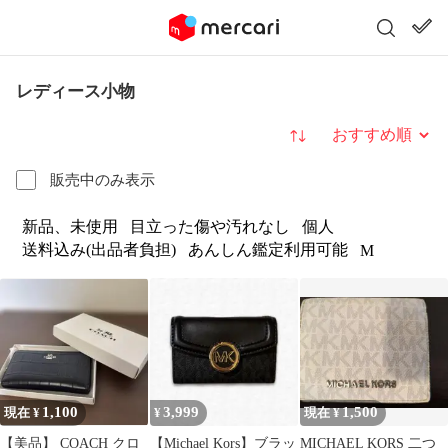
レディース小物
並び替え
販売中のみ表示
新品、未使用
目立った傷や汚れなし
個人
送料込み(出品者負担)
あんしん鑑定利用可能
M
1,100
3,999
1,500
現在 ¥
¥
現在 ¥
【美品】 COACH クロ
【Michael Kors】ブラッ
MICHAEL KORS 二つ