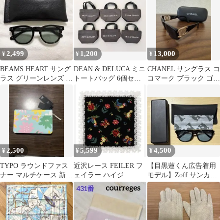
ス付き
2,499
1,200
13,000
¥
¥
¥
BEAMS HEART サング
DEAN & DELUCA ミニ
CHANEL サングラス コ
ラス グリーンレンズ ケ
トートバッグ 6個セッ
コマーク ブラック ゴー
ース付き
ト
ルド
2,500
5,599
4,500
¥
¥
¥
TYPO ラウンドファス
近沢レース FEILER フ
【目黒蓮くん広告着用
ナー マルチケース 新品
ェイラー ハイジ
モデル】Zoff サンカッ
未使用
トグラス