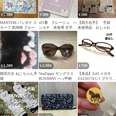
5,300
300
500
¥
¥
¥
MANTERI バンダナ ス
431番 クレージュ ハ
【両方右手】 手袋
カーフ 気球柄 ブルー
ンカチ 未使用 文字刺
未使用品 おしゃれ
繍 ボーダー 送料込
み
1,300
2,980
700
¥
¥
¥
猫耳付き ねこちゃん手
VonZipper サングラス
【美品】Zoff メガネ
袋
RUNAWAY べっ甲柄
ZA21017A C-1 ブラウン
度なし 袋付き