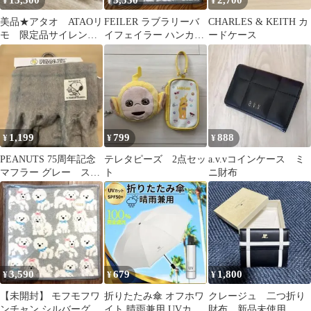
15,500
3,550
2,700
¥
¥
¥
美品★アタオ ATAOリ
FEILER ラブラリーバ
CHARLES & KEITH カ
モ 限定品サイレント
イフェイラー ハンカ
ードケース
ナイト長財布 ハー
チ モフモフワン
ト クリスマス
チャン
1,199
799
888
¥
¥
¥
PEANUTS 75周年記念
テレタピーズ 2点セッ
a.v.vコインケース ミ
マフラー グレー スヌ
ト
ニ財布
ーピー
3,590
679
1,800
¥
¥
¥
【未開封】 モフモフワ
折りたたみ傘 オフホワ
クレージュ 二つ折り
ンチャン シルバーグレ
イト 晴雨兼用 UVカッ
財布 新品未使用