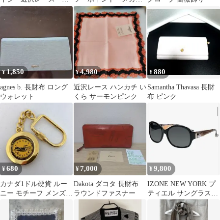
ラボ レース付ハンカ
フレーム 新品
チ ブラック
1,850
4,980
880
¥
¥
¥
agnes b. 長財布 ロング
近沢レース ハンカチ い
Samantha Thavasa 長財
ウォレット
くら サーモンピンク
布 ピンク
680
7,000
9,800
¥
¥
¥
カナダ1ドル硬貨 ルー
Dakota ダコタ 長財布
IZONE NEW YORK プ
ニー モチーフ メンズ
ラウンドファスナー
ティエル サングラス
レディース キーホルダ
（P4801A）
ー