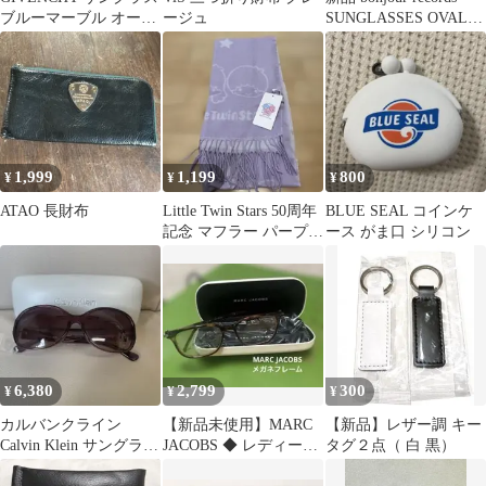
ブルーマーブル オーバ
ージュ
SUNGLASSES OVAL
ル 1026 保存袋
SLIM
1,999
1,199
800
¥
¥
¥
ATAO 長財布
Little Twin Stars 50周年
BLUE SEAL コインケ
記念 マフラー パープ
ース がま口 シリコン
ル キキララ
6,380
2,799
300
¥
¥
¥
カルバンクライン
【新品未使用】MARC
【新品】レザー調 キー
Calvin Klein サングラ
JACOBS ◆ レディース
タグ２点（ 白 黒）
ス 新品未使用 ケー
メガネフレーム