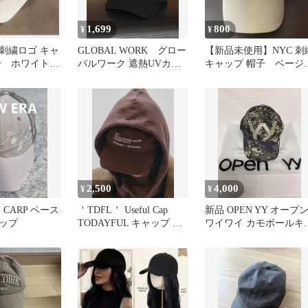
1,699
800
¥
¥
♡刺繍ロゴ キャ
GLOBAL WORK グロー
【新品未使用】NYC 刺
子 ホワイト
バルワーク 遮熱UVカッ
キャップ 帽子 ベージ
ン
ト キャップ
ュ サイズ調節可 子
供 大人
2,500
4,000
¥
¥
 CARP ベース
＇TDFL＇ Useful Cap
新品 OPEN YY オープ
ップ
TODAYFUL キャップ ブ
ワイワイ カモボールキ
ラウン
ップ 迷彩⑤