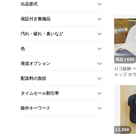
出品形式
保証付き整備品
汚れ・破れ・臭いなど
色
680
現在 ¥
発送オプション
ロゴ総柄 
ャップ ホ
配送料の負担
タイムセール割引率
除外キーワード
2,090
¥