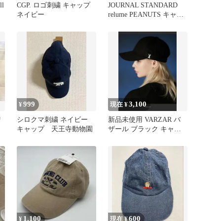
ll
CGP. ロゴ刺繍 キャップ
JOURNAL STANDARD
ネイビー
relume PEANUTS キャッ
プ
999
3,100
¥
現在 ¥
リ
シロクマ刺繍 ネイビー
新品未使用 VARZAR バ
キャップ 天王寺動物園
ザール ブラック キャッ
プ 黒 コットン 正規品
1,100
600
¥
現在 ¥