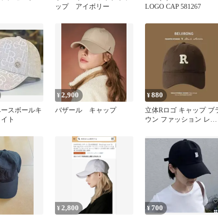
ップ アイボリー
LOGO CAP 581267
2,900
880
¥
¥
ベースボールキ
バザール キャップ
立体Rロゴ キャップ ブ
ワイト
ウン ファッション レデ
ィース メンズ 帽子 春
秋冬
2,800
700
¥
¥