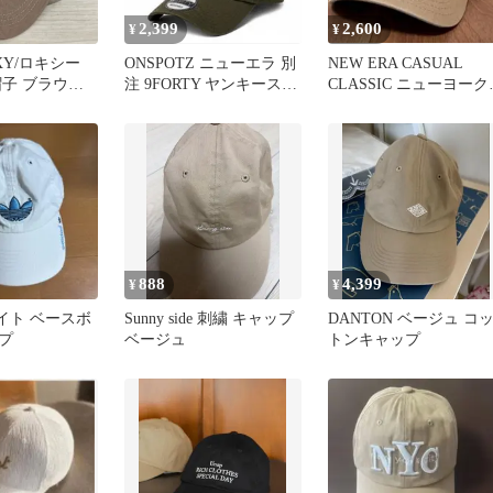
2,399
2,600
¥
¥
XY/ロキシー
ONSPOTZ ニューエラ 別
NEW ERA CASUAL
帽子 ブラウン
注 9FORTY ヤンキース
CLASSIC ニューヨーク
ムツリー ヤシ
モス グリーン
ンキース ニューエラ
ロゴ レディー
OL01127]
888
4,399
¥
¥
ホワイト ベースボ
Sunny side 刺繍 キャップ
DANTON ベージュ コ
プ
ベージュ
トンキャップ