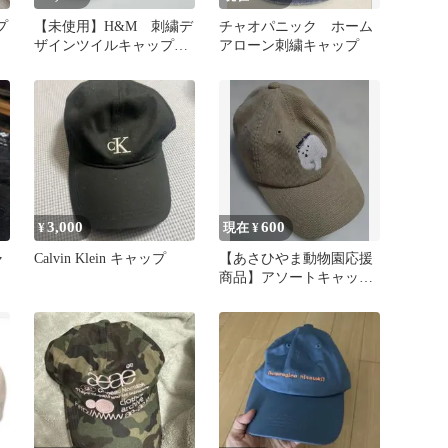
プ
【未使用】H&M 刺繍デ
チャオパニック ホーム
ザインツイルキャップ
アローン刺繍キャップ
ベージュ M/L
3,000
600
¥
現在 ¥
ャ
Calvin Klein キャップ
【あさひやま動物園応援
商品】アソートキャップ
niko and...（キャメル）