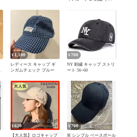
ップ ピンク
1,100
700
¥
¥
レディース キャップ ギ
NY 刺繍 キャップ ストリ
ャ
ンガムチェック ブルー
ート 56~60
620
700
¥
¥
【大人気】ロゴキャップ
ꕤ︎︎ シンプル ベースボール