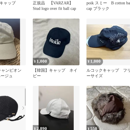
キャップ
正規品 【VARZAR】
poik スミー B cotton ba
Stud logo over fit ball cap
cap ブラック
1,000
1,000
¥
¥
n チャンピオン
【韓国】キャップ ネイ
ルコックキャップ フ
ベージュ
ビー
ーサイズ
2,890
550
¥
¥