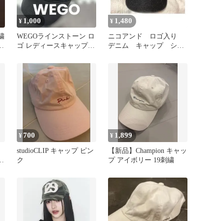
1,000
1,480
¥
¥
繍
WEGOラインストーン ロ
ニコアンド ロゴ入り
ゴ レディースキャップ
デニム キャップ シャ
ブラック
ンブレー ブラック
700
1,899
¥
¥
ン
studioCLIP キャップ ピン
【新品】Champion キャッ
ャ
ク
プ アイボリー 19刺繍