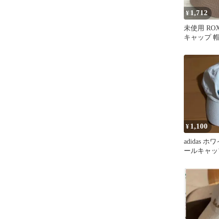
1,712
¥
未使用 RO
キャップ 
茶色 パー
の木 刺繍 
ス/ガールズ[
1,100
¥
adidas 
ールキャッ