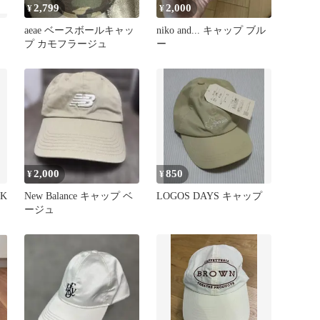
2,799
2,000
¥
¥
aeae ベースボールキャッ
niko and... キャップ ブル
プ カモフラージュ
ー
2,000
850
¥
¥
K
New Balance キャップ ベ
LOGOS DAYS キャップ
ージュ
プ