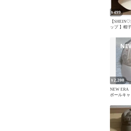
499
¥
【SHEIN
ップ 】帽
白 シーイ
2,200
¥
NEW ERA
ボールキャ