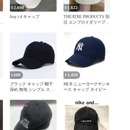
2,600
1,622
¥
¥
fray i.d キャップ
THEATRE PRODUCTS 別
ヤ
注 エンブロイダリーブラ
ウンロゴキャップ
680
1,450
¥
¥
ッ
ブラック キャップ 帽子
MLB ニューヨークヤンキ
深め 無地 シンプル スポ
ース キャップ ネイビー
ーツ UVカット 紫外線対
策