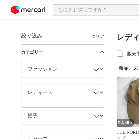
ンツにスキップ
絞り込み
レディ
クリア
カテゴリー
販売
新品、未
2,300
¥
THE NORT
ップ