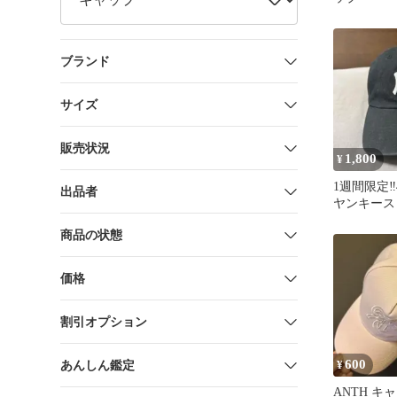
ブランド
サイズ
販売状況
1,800
¥
1週間限定‼️4
出品者
ヤンキース
ラック
商品の状態
価格
割引オプション
600
あんしん鑑定
¥
ANTH キ