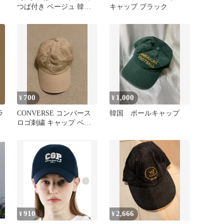
つば付き ベージュ 韓国
キャップ ブラック
お洒落 男女兼用 カジュ
アル
700
1,000
¥
¥
ラ
CONVERSE コンバース
韓国 ボールキャップ
ロゴ刺繍 キャップ ベー
夏
ジュ 57cm-59cm
910
2,666
¥
¥