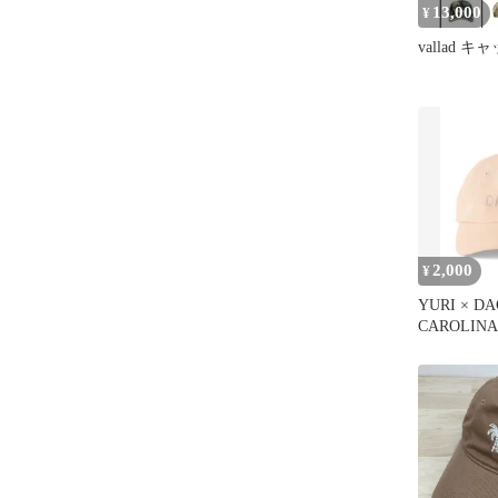
13,000
¥
vallad キ
2,000
¥
YURI × D
CAROLINA
ャップ