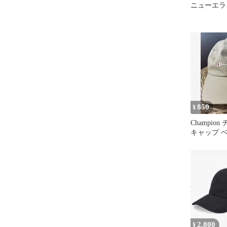
ニューエラ
850
¥
Champio
キャップ 
2,800
¥