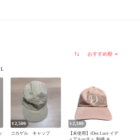
並び替え
L
2,500
2,500
¥
¥
ッ
コカゲル キャップ
【未使用】iDea Luce イデ
ィアルーチェ 刺繍 キャ