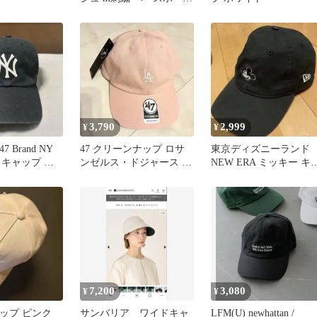
キャップ
3,790
2,999
¥
¥
7 Brand NY
47 クリーンナップ ロサ
東京ディズニーランド
 キャップ ブ
ンゼルス・ドジャース ピ
NEW ERA ミッキー キ
ンク
ップ ブラック 帽子
7,200
3,080
¥
¥
ャップ ピンク
サンバリア ワイドキャ
LFM(U) newhattan /