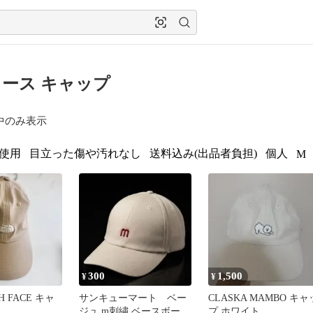
ース キャップ
中のみ表示
使用
目立った傷や汚れなし
送料込み(出品者負担)
個人
M
300
1,500
¥
¥
H FACE キャ
サンキューマート ベー
CLASKA MAMBO キャ
ジュ m刺繍 ベースボール
プ ホワイト