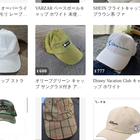
DE オーバーライ
VARZAR ベースボールキ
SHEIN フライトキャッ
モリ レーブキ
ャップ ホワイト 未使用
ブラウン系 ファ
子
です(*´ ˘ `)۶
600
777
¥
¥
キャップ ストラ
オリーブグリーン キャッ
Disney Vacation Club キ
プ サングラス付き アウ
ップ ホワイト
トドア 個性的