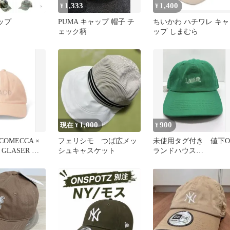
1,333
1,400
¥
¥
ャップ
PUMA キャップ 帽子 チ
ちいかわ ハチワレ キャ
ェック柄
ップ しまむら
1,000
900
現在 ¥
¥
ACOMECCA ×
フェリシモ つば広メッ
未使用タグ付き 値下O
 GLASER キ
シュキャスケット
ランドハウス
LANDHAUS キャッ
帽子 グリーン