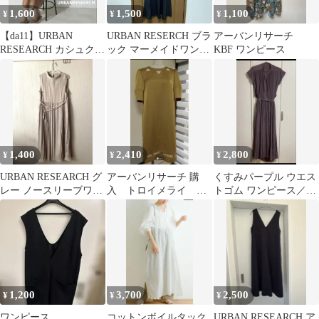
1,600
1,500
1,100
¥
¥
¥
【da11】URBAN
URBAN RESERCH ブラ
アーバンリサーチ
RESEARCH カシュクー
ック マーメイドワンピ
KBF ワンピース
ルワンピース ブラウン
ース
半袖
1,400
2,410
2,800
¥
¥
¥
URBAN RESEARCH グ
アーバンリサーチ 購
くすみパープル ウエス
レー ノースリーブワン
入 トロイメライ ワ
トゴム ワンピース／ア
ピース
ンピース
ーバンリサーチ
1,200
3,700
2,500
¥
¥
¥
ワンピース
コットンボイルタック
URBAN RESEARCH ア