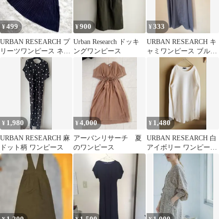
499
900
333
¥
¥
¥
URBAN RESEARCH プ
Urban Research ドッキ
URBAN RESEARCH キ
リーツワンピース ネイ
ングワンピース
ャミワンピース ブルー
ビー フリーサイズ ミ
フリーサイズ
モレ
1,980
4,000
1,480
¥
¥
¥
URBAN RESEARCH 麻
アーバンリサーチ 夏
URBAN RESEARCH 白
ドット柄 ワンピース
のワンピース
アイボリー ワンピース
Tシャツ L 40