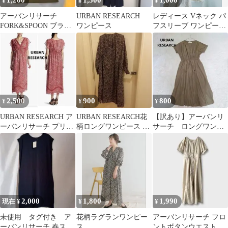
1,200
1,500
1,000
¥
¥
¥
アーバンリサーチ
URBAN RESEARCH
レディース Vネック パ
FORK&SPOON ブラッ
ワンピース
フスリーブ ワンピース
クサスペンダーワンピ
総柄
ース
2,500
900
800
¥
¥
¥
URBAN RESEARCH ア
URBAN RESEARCH花
【訳あり】アーバンリ
ーバンリサーチ プリン
柄ロングワンピース V
サーチ ロングワンピ
トマキシワンピース
ネック
ース ブラウン Vネ
総柄
ック 定価1,3万円
2,000
1,800
1,990
現在 ¥
¥
¥
未使用 タグ付き ア
花柄ラグランワンピー
アーバンリサーチ フロ
ーバンリサーチ 春スウ
ス
ントボタンウエストマ