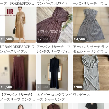
ーズ FORK&SPOON
ワンピース ホワイト
ーバンリサーチ ワン
ワンピース ネイビー
ピース
1,500
2,380
4,500
¥
¥
¥
URBAN RESEARCH ワ
アーバンリサーチ フ
アーバンリサーチ ラン
ンピースサイズ36
レンチスリーブ ヴィン
ダムシャーリングワン
テージサテンドロスト
ピース
ワンピース 洗濯可
1,500
3,500
900
¥
¥
¥
【アーバンリサーチ】
ネイビー ロングワンピ
ワンピース
ノースリーブ ロングワ
ース シャーリング
ンピース