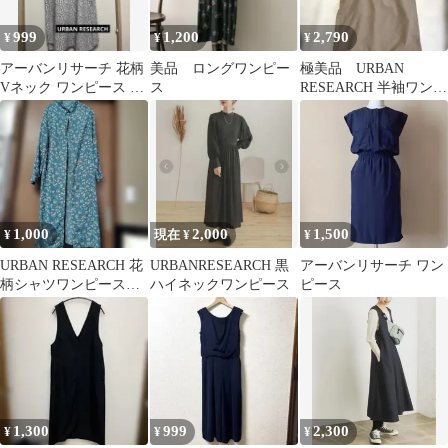
999
1,200
2,790
¥
¥
¥
アーバンリサーチ 花柄
美品 ロングワンピー
極美品 URBAN
Vネック ワンピース 半
ス
RESEARCH 半袖ワンピ
袖
ース ベージュ
1,000
2,000
1,500
¥
現在 ¥
¥
URBAN RESEARCH 花
URBANRESEARCH 黒
アーバンリサーチ ワン
柄シャツワンピース
ハイネックワンピース
ピース
IT14-26A005
1,300
999
2,300
¥
¥
¥