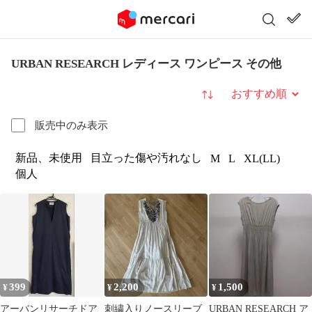
URBAN RESEARCH レディース ワンピース その他
並び替え
販売中のみ表示
新品、未使用
目立った傷や汚れなし
M
L
XL(LL)
個人
399
2,200
1,500
¥
¥
¥
アーバンリサーチドア
刺繍入りノースリーブ
URBAN RESEARCH ア