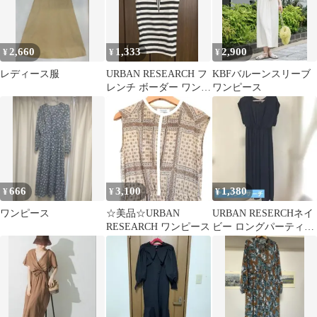
2,660
1,333
2,900
¥
¥
¥
レディース服
URBAN RESEARCH フ
KBFバルーンスリーブ
レンチ ボーダー ワンピ
ワンピース
ース 春夏 黒 白 F
666
3,100
1,380
¥
¥
¥
ワンピース
☆美品☆URBAN
URBAN RESERCHネイ
RESEARCH ワンピース
ビー ロングパーティド
レス フリーサイズ