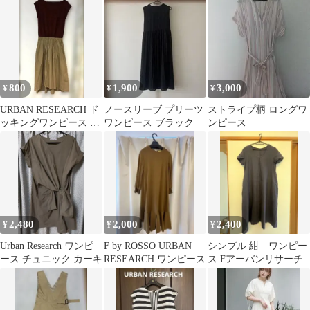
イス
urban
800
1,900
3,000
¥
¥
¥
URBAN RESEARCH ド
ノースリーブ プリーツ
ストライプ柄 ロングワ
ッキングワンピース フ
ワンピース ブラック
ンピース
リーサイズ
2,480
2,000
2,400
¥
¥
¥
Urban Research ワンピ
F by ROSSO URBAN
シンプル 紺 ワンピー
ース チュニック カーキ
RESEARCH ワンピース
ス Fアーバンリサーチ