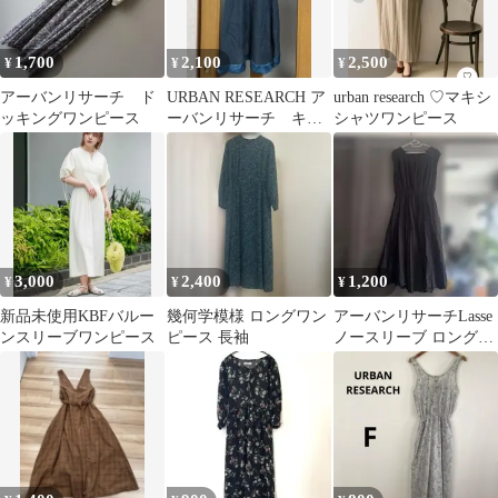
1,700
2,100
2,500
¥
¥
¥
アーバンリサーチ ド
URBAN RESEARCH ア
urban research ♡マキシ
ッキングワンピース
ーバンリサーチ キャ
シャツワンピース
ミワンピース
3,000
2,400
1,200
¥
¥
¥
新品未使用KBFバルー
幾何学模様 ロングワン
アーバンリサーチLasse
ンスリーブワンピース
ピース 長袖
ノースリーブ ロングワ
ンピース ブラック