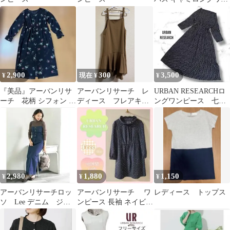
ピース 綿100
2,900
300
3,500
¥
現在 ¥
¥
『美品』アーバンリサ
アーバンリサーチ レ
URBAN RESEARCHロ
ーチ 花柄 シフォン ロ
ディース フレアキャ
ングワンピース 七分
ングワンピース フリ
ミワンピース キャメ
袖 ブラック レオパード
ーサイズ
ル F
2,980
1,880
1,150
¥
¥
¥
アーバンリサーチロッ
アーバンリサーチ ワ
レディース トップス
ソ Lee デニム ジャ
ンピース 長袖 ネイビー
ンパースカート S
freeサイズ