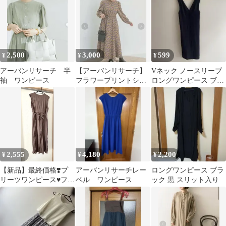
2,500
3,000
599
¥
¥
¥
アーバンリサーチ 半
【アーバンリサーチ】
Vネック ノースリーブ
袖 ワンピース
フラワープリントシャ
ロングワンピース ブラ
ーリングワンピース
ック
2,555
4,180
2,200
¥
¥
¥
【新品】最終価格❣️プ
アーバンリサーチレー
ロングワンピース ブラ
リーツワンピース♥フリ
ベル ワンピース
ック 黒 スリット入り
ーサイズ♥茶系♥ノース
リーブ