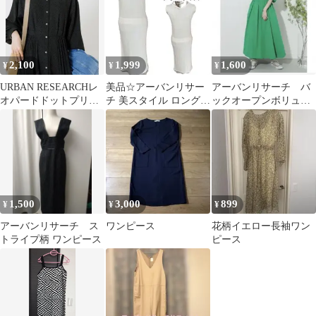
2,100
1,999
1,600
¥
¥
¥
URBAN RESEARCHレ
美品☆アーバンリサー
アーバンリサーチ バ
オパードドットプリン
チ 美スタイル ロングニ
ックオープンボリュー
トワンピース
ットワンピース フリー
ムワンピース
サイズ
1,500
3,000
899
¥
¥
¥
アーバンリサーチ ス
ワンピース
花柄イエロー長袖ワン
トライプ柄 ワンピース
ピース