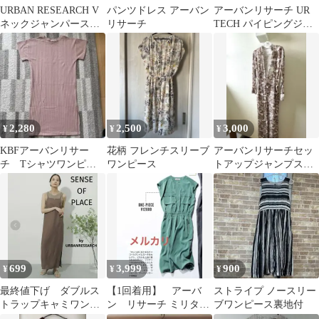
URBAN RESEARCH V
パンツドレス アーバン
アーバンリサーチ UR
ネックジャンパースカ
リサーチ
TECH パイピングジャ
ート ブラック
ンパーワンピース
2,280
2,500
3,000
¥
¥
¥
KBFアーバンリサー
花柄 フレンチスリーブ
アーバンリサーチセッ
チ Tシャツワンピー
ワンピース
トアップジャンプスー
ス
ツ
699
3,999
900
¥
¥
¥
最終値下げ ダブルス
【1回着用】 アーバ
ストライプ ノースリー
トラップキャミワンピ
ン リサーチ ミリタリ
ブワンピース裏地付
ース／センスオブプレ
ー風 ワンピース