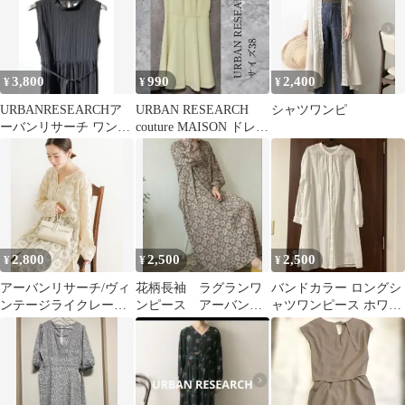
3,800
990
2,400
¥
¥
¥
URBANRESEARCHア
URBAN RESEARCH
シャツワンピ
ーバンリサーチ ワンピ
couture MAISON ドレス
ース
38
2,800
2,500
2,500
¥
¥
¥
アーバンリサーチ/ヴィ
花柄長袖 ラグランワ
バンドカラー ロングシ
ンテージライクレース
ンピース アーバンリ
ャツワンピース ホワイ
ワンピース
サーチ
ト