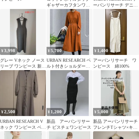
ギャザーカフタンワン
ーバンリサーチ デニム
ピース
ジャンパースカート 濃
紺
3,998
5,700
1,400
¥
¥
¥
グレー Vネック ノース
URBAN RESEARCH ベ
アーバンリサーチ ワ
リーブ ワンピース 新
ルト付きショルダータ
ンピース 綿100%
品 8/31まで
ックワンピース
2,500
1,200
5,000
¥
¥
¥
URBAN RESEARCH V
新品 アーバンリサー
新品 アーバンリサーチ
ネック ワンピース ベー
チ ビスチェワンピース
フレンチTシャツ×キャ
ジュ
ミワンピースセット