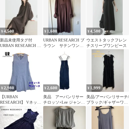
4,500
1,600
4,500
¥
¥
¥
新品未使用タグ付
URBAN RESEARCH ブ
ウエストタックフレン
URBAN RESEARCH コ
ラウン サテンワンピ
チスリーブワンピース
ットンボイルワンピー
ース
ス
2,980
2,600
1,999
¥
¥
¥
【URBAN
美品 アーバンリサー
美品/アーバンリサーチ/
RESEARCH】 Vネック
チロッソ×Lee ジャンパ
ブラック/ギャザーワン
ワンピース ライトブル
ースカート
ピース/値下げ不可
ー フリーサイズ