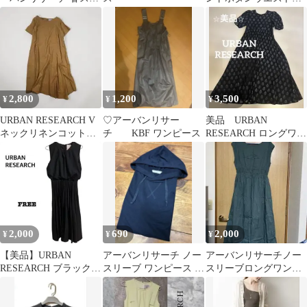
ェット ワンピース
ークワンピース アイ
フリーサイズ
ボリー
2,800
1,200
3,500
¥
¥
¥
URBAN RESEARCH V
♡アーバンリサー
美品 URBAN
ネックリネンコットン
チ KBF ワンピース
RESEARCH ロングワン
ワンピース
ピース フリーサイズ
2,000
690
2,000
¥
¥
¥
【美品】URBAN
アーバンリサーチ ノー
アーバンリサーチノー
RESEARCH ブラック
スリーブ ワンピース フ
スリーブロングワンピ
黒ワンピース FREE プ
ード付き レディース
ース
リーツ