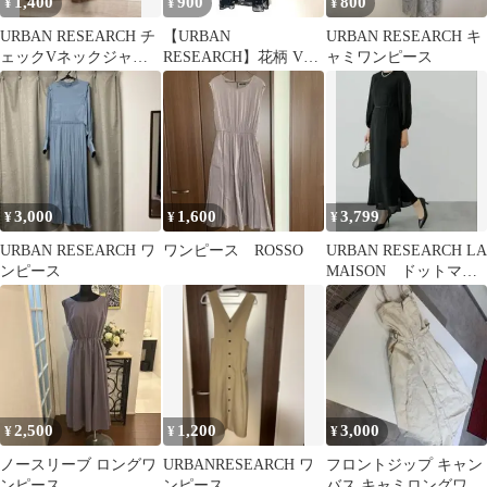
1,400
900
800
¥
¥
¥
URBAN RESEARCH チ
【URBAN
URBAN RESEARCH キ
ェックVネックジャン
RESEARCH】花柄 Vネ
ャミワンピース
パースカート
ック ワンピース 透け感
FREE
3,000
1,600
3,799
¥
¥
¥
URBAN RESEARCH ワ
ワンピース ROSSO
URBAN RESEARCH LA
ンピース
MAISON ドットマー
メイドワンピース
2,500
1,200
3,000
¥
¥
¥
ノースリーブ ロングワ
URBANRESEARCH ワ
フロントジップ キャン
ンピース
ンピース
バス キャミロングワン