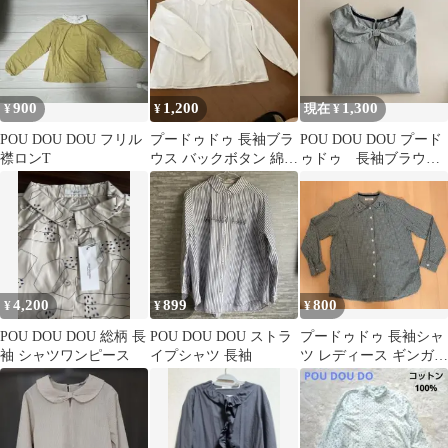
900
1,200
1,300
¥
¥
現在 ¥
POU DOU DOU フリル
プードゥドゥ 長袖ブラ
POU DOU DOU プード
襟ロンT
ウス バックボタン 綿
ゥドゥ 長袖ブラウ
100% 袖リブ 白
ス チェック M
4,200
899
800
¥
¥
¥
POU DOU DOU 総柄 長
POU DOU DOU ストラ
プードゥドゥ 長袖シャ
袖 シャツワンピース
イプシャツ 長袖
ツ レディース ギンガム
チェック 緑 グリーン
刺繍