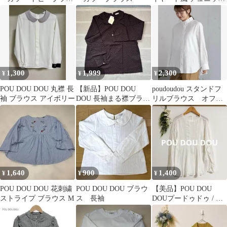
ス 白 M ストライプ
シャツ M イエローグリ
ーン
1,300
1,999
2,300
¥
¥
¥
POU DOU DOU 丸襟 長
【新品】POU DOU
poudoudou スタンドフ
袖 ブラウス アイボリー
DOU 長袖まる襟ブラウ
リルブラウス オフホ
ス ブラック
ワイト Mサイズ 綿
100%
1,640
900
1,400
¥
¥
¥
POU DOU DOU 花刺繍
POU DOU DOU ブラウ
【美品】POU DOU
ストライプ ブラウス M
ス 長袖
DOUプードゥドゥ / レ
ース ブラウス シャ
ツ