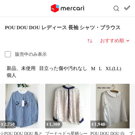
POU DOU DOU レディース 長袖 シャツ・ブラウス
並び替え
販売中のみ表示
新品、未使用
目立った傷や汚れなし
M
L
XL(LL)
個人
2,750
1,300
1,940
¥
¥
¥
☆POU DOU DOU 鳥と
プードゥドゥ星柄シー
POU DOU DOU 白 ブ