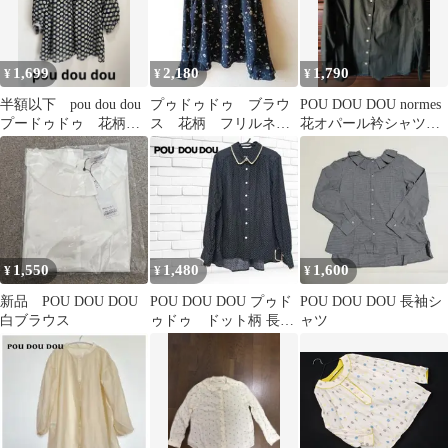
1,699
2,180
1,790
¥
¥
¥
半額以下 pou dou dou
プゥドゥドゥ ブラウ
POU DOU DOU normes
プードゥドゥ 花柄
ス 花柄 フリルネッ
花オパール衿シャツ
ブラウス 七分袖
ク スタンドカラー
Mサイズ 新品
ゆったり
1,550
1,480
1,600
¥
¥
¥
新品 POU DOU DOU
POU DOU DOU プゥド
POU DOU DOU 長袖シ
白ブラウス
ゥドゥ ドット柄 長袖
ャツ
ブラウス 刺繍 ブラッ
ク M