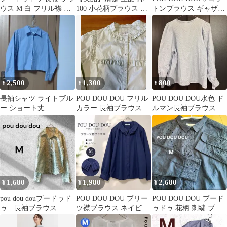
ウス M 白 フリル襟 薄
100 小花柄ブラウス イ
トンブラウス ギャザー
手 透け感 ゆるだぼ シ
エロー Ｍ 総柄 映え 春
白 M
ンプル
秋
2,500
1,300
800
¥
¥
¥
長袖シャツ ライトブル
POU DOU DOU フリル
POU DOU DOU水色 ド
ー ショート丈
カラー 長袖ブラウスラ
ルマン長袖ブラウス
イトグリーン M
1,680
1,980
2,680
¥
¥
¥
pou dou douプードゥド
POU DOU DOU プリー
POU DOU DOU プード
ゥ 長袖ブラウス
ツ襟ブラウス ネイビー
ゥドゥ 花柄 刺繍 ブラ
（M）花柄 光沢 薄
M コットン100% 長袖
ウス ネイビー コットン