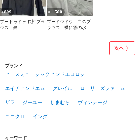
899
1,500
¥
¥
プードゥドゥ 長袖ブラ
プードウドウ 白のブ
ウス 黒
ラウス 襟に雲の水色
刺繍のワンポイント
次へ
ブランド
アースミュージックアンドエコロジー
エイチアンドエム
グレイル
ローリーズファーム
ザラ
ジーユー
しまむら
ヴィンテージ
ユニクロ
イング
キーワード