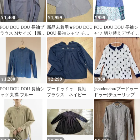
1,400
1,999
999
¥
¥
¥
POU DOU DOU 長袖ブ
新品未着用★POU DOU
POU DOU DOU 長袖シ
ラウス Mサイズ 【新品
DOU 長袖シャツ チェ
ャツ 切り替えデザイン
タグ付き】
ック 襟レース
サイズF
1,200
2,299
900
¥
¥
¥
POU DOU DOU 長袖シ
プードゥドゥ 長袖
(poudoudou/プードゥー
ャツ 丸襟 ブルー
ブラウス ネイビー
ドゥー)チューリップ柄
レディース
シフォンブラウス 長袖