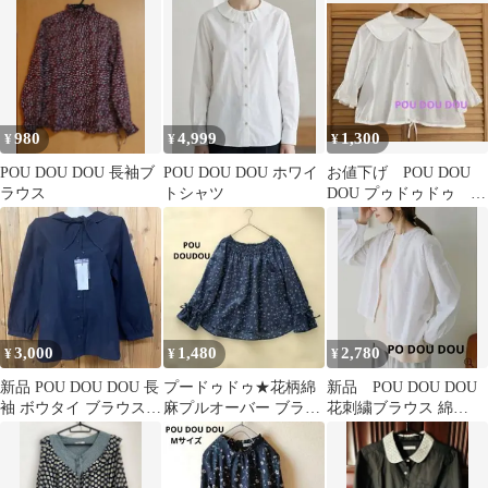
ョルダー
980
4,999
1,300
¥
¥
¥
POU DOU DOU 長袖ブ
POU DOU DOU ホワイ
お値下げ POU DOU
ラウス
トシャツ
DOU プゥドゥドゥ ブ
ラウス レース ザ
ラ サマンサ
3,000
1,480
2,780
¥
¥
¥
新品 POU DOU DOU 長
プードゥドゥ★花柄綿
新品 POU DOU DOU
袖 ボウタイ ブラウス
麻プルオーバー ブラウ
花刺繍ブラウス 綿
ネイビー 麻 リネン M
ス 総柄 ネイビー ゆっ
100% ホワイト M ④
たりM