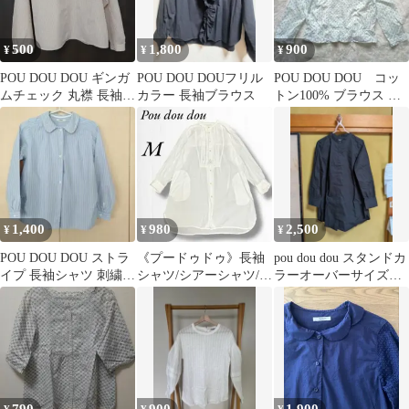
500
1,800
900
¥
¥
¥
POU DOU DOU ギンガ
POU DOU DOUフリル
POU DOU DOU コッ
ムチェック 丸襟 長袖
カラー 長袖ブラウス
トン100% ブラウス 白
ブラウス
緑小花柄 フリルネック
1,400
980
2,500
¥
¥
¥
POU DOU DOU ストラ
《プードゥドゥ》長袖
pou dou dou スタンドカ
イプ 長袖シャツ 刺繍入
シャツ/シアーシャツ/ロ
ラーオーバーサイズブ
り M
ング/ノーカラー/膝上/
ラウス
ゆるふわ/M