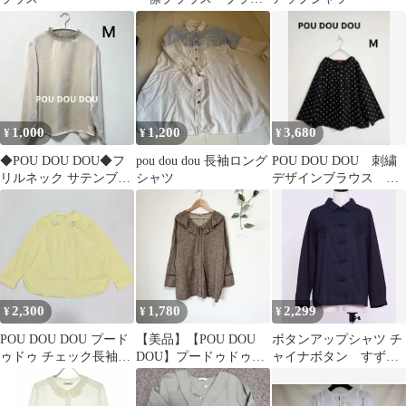
ク
1,000
1,200
3,680
¥
¥
¥
◆POU DOU DOU◆フ
pou dou dou 長袖ロング
POU DOU DOU 刺繍
リルネック サテンブラ
シャツ
デザインブラウス ド
ウス シャンパンベージ
ット 水玉 洗える
ュ Ｍ
コットン
2,300
1,780
2,299
¥
¥
¥
POU DOU DOU プード
【美品】【POU DOU
ボタンアップシャツ チ
ゥドゥ チェック長袖シ
DOU】プードゥドゥ
ャイナボタン すずら
ャツ 襟刺繍 イエロー
総柄ブラウス トップ
ん刺繍
M
ス 綿