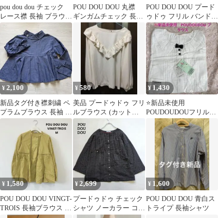
pou dou dou チェック
POU DOU DOU 丸襟
POU DOU DOU プード
レース襟 長袖 ブラウス
ギンガムチェック 長袖
ゥドゥ フリル バンドカ
シャツ プードゥドゥ
シャツ 美品
ラー ブラウス M
2,100
580
1,430
¥
¥
¥
新品タグ付き襟刺繍 ペ
美品 プードゥドゥ フリ
⭐️新品未使用
プラムブラウス 長袖 イ
ルブラウス (カットソ
POUDOUDOUフリルブ
ンディゴブルーM
ーPOU DOU DOU )
ラウス M
1,580
2,699
1,600
¥
¥
¥
POU DOU DOU VINGT-
プードゥドゥ チェック
POU DOU DOU 青白ス
TROIS 長袖ブラウス M
シャツ ノーカラー コッ
トライプ 長袖シャツ
ダブルボタン
トン100% ドロップシ