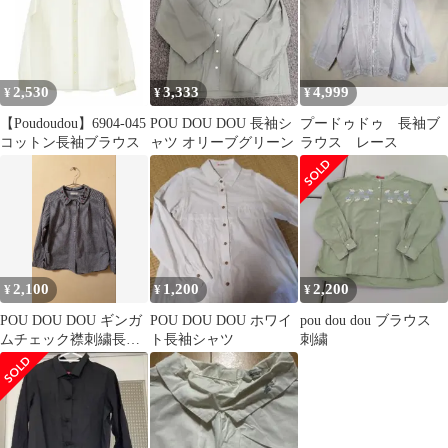
2,530
3,333
4,999
¥
¥
¥
【Poudoudou】6904-045
POU DOU DOU 長袖シ
プードゥドゥ 長袖ブ
コットン長袖ブラウス
ャツ オリーブグリーン
ラウス レース
2,100
1,200
2,200
¥
¥
¥
POU DOU DOU ギンガ
POU DOU DOU ホワイ
pou dou dou ブラウス
ムチェック襟刺繍長袖
ト長袖シャツ
刺繍
シャツブルー綿100%