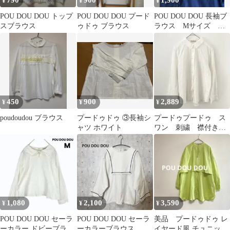
790
900
1,900
¥
¥
¥
POU DOU DOU トップ
POU DOU DOU プード
POU DOU DOU 長袖ブ
スブラウス
ゥドゥ ブラウス
ラウス Mサイズ 綿
100% ネイビー
450
900
2,889
¥
¥
¥
poudoudou ブラウス
プードゥドゥ ③長袖シ
プードゥプードゥ ス
ャツ ホワイト
ワン 刺繍 襟付き長
袖ブラウス 綿100% ホ
ワイト M 白
1,080
2,100
3,590
¥
¥
¥
POU DOU DOU セーラ
POU DOU DOU セーラ
美品 プードゥドゥ レ
ーカラー ドビーブラウ
ーカラーブラウス
イヤード風 チュニック