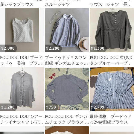
花シャツブラウス
スルーシャツ
ラウス シャツ 長
袖 丸襟
2,000
2,200
1,300
¥
¥
¥
POU DOU DOU プード
プードゥドゥ＊スワン
POU DOU DOU 並びボ
ゥドゥ 長袖 ブラウ
刺繍 ギンガムチェック
タンプルオーバーブラ
ス 白 M
長袖ブラウス 紺×白 綿
ウス
100%
1,200
750
2,799
¥
¥
¥
POU DOU DOU シアー
POU DOU DOU ギンガ
最終価格 プードゥド
チャイナシャツ レディ
ムチェック ブラウス 長
ゥ2way刺繍ブラウス
ース ブラウス M グレ
袖 ハイネックトップス
ー