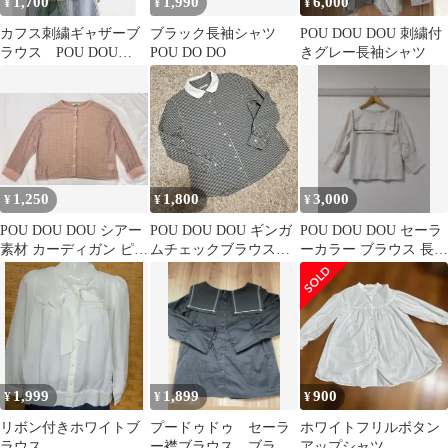
1,700
1,990
6,000
¥
¥
¥
カフス刺繍ギャザーブ
ブラック長袖シャツ
POU DOU DOU 刺繍付
ラウス POU DOU
POU DO DO
きグレー長袖シャツ
DOU ベージュ フリ
ー 長袖 花
1,250
1,800
3,000
¥
¥
¥
POU DOU DOU シアー
POU DOU DOU ギンガ
POU DOU DOU セーラ
素材 カーディガン ピン
ムチェックブラウス
ーカラー ブラウス 長袖
ク系
M 黒
ホワイト
1,999
1,899
900
¥
¥
¥
リボン付きホワイトブ
プードゥドゥ セーラ
ホワイトフリルボタン
ラウス
ー襟ブラウス ブラッ
アップシャツ