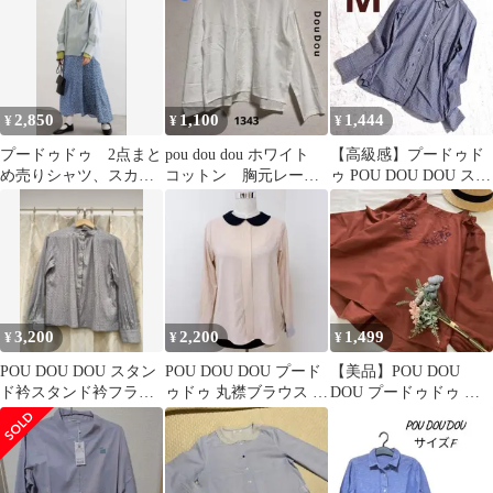
手 春夏
2,850
1,100
1,444
¥
¥
¥
プードゥドゥ 2点まと
pou dou dou ホワイト
【高級感】プードゥド
め売りシャツ、スカー
コットン 胸元レー
ゥ POU DOU DOU スト
ト
ス M 長袖ブラウス
ライプ シャツ 墨ブルー
M
3,200
2,200
1,499
¥
¥
¥
POU DOU DOU スタン
POU DOU DOU プード
【美品】POU DOU
ド衿スタンド衿フラワ
ゥドゥ 丸襟ブラウス M
DOU プードゥドゥ ブ
ー 刺繍ブラウス ライト
ベージュ 体型カバー 秋
ラウス お花刺繍 素敵♪
ブルー