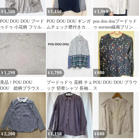
1,500
1,150
1,990
¥
¥
¥
POU DOU DOU プード
POU DOU DOU ギンガ
pou dou douプードゥド
ゥドゥ 小花柄 フリルカ
ムチェック襟付きカッ
ゥ normes線画プリント
ラー ブラウス M
トソー
ダブル丸衿シャツ
1,298
1,799
800
¥
¥
¥
美品！POU DOU
プードゥドゥ 花柄 チェ
POU DOU DOU ブラウ
DOU 総柄ブラウス
ック 切替シャツ 長袖
ス
サイズМ 変形襟 シ
ブラウス M コットン
ャツ ホワイト
麻混
2,200
1,150
680
¥
¥
¥