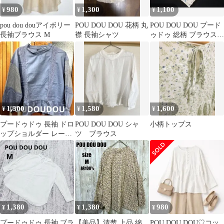
980
1,300
1,100
¥
¥
¥
pou dou douアイボリー
POU DOU DOU 花柄 丸
POU DOU DOU プード
長袖ブラウス M
襟 長袖シャツ
ゥドゥ 総柄 ブラウス
シャツ sizeM/白 ■◇ レ
ディース
1,300
1,580
1,600
¥
¥
¥
プードゥドゥ 長袖 ドロ
POU DOU DOU シャ
小柄トップス
ップショルダー レース
ツ ブラウス
ギャザー ブラウス ブル
ー 青
1,380
1,380
980
¥
¥
¥
プードゥドゥ 長袖 ブラ
【美品】清楚 上品 綿
POU DOU DOU♡コッ