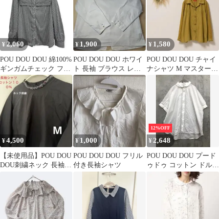
2,060
1,900
1,580
¥
¥
¥
POU DOU DOU 綿100%
POU DOU DOU ホワイ
POU DOU DOU チャイ
ギンガムチェック フリ
ト 長袖 ブラウス レデ
ナシャツ M マスタード
ル シャツ M
ィース
刺繍 レース袖 綿100
12%OFF
4,500
1,000
2,648
¥
¥
¥
【未使用品】POU DOU
POU DOU DOU フリル
POU DOU DOU プード
DOU刺繍ネック 長袖ブ
付き長袖シャツ
ゥドゥ コットン ドルマ
ラウス タグなし
ン袖 ブラウス シャツ
sizeM/ホワイト ■◆ レ
ディース