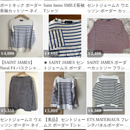
ボートネック ボーダー
Saint James SMILE長袖
セントジェームス ウエ
長袖カットソー ネイビ
Tシャツ
ッソン ボーダー カット
ー×ホワイト
ソー バスクシャツ 6 グ
リーン
4,000
4,600
2,400
¥
¥
¥
【SAINT JAMES】
★ SAINT JAMES セン
SAINT JAMES ボーダ
Naval F4 バスクシャツ
トジェームス ボーダー
ーカットソー フランス
フランス製
ブルー×ホワイト ★
製
5,350
5,000
6,500
¥
¥
¥
セントジェームス ウエ
【美品】 セントジェー
ETS.MATERIAUX フレ
ッソン ボーダー ネイビ
ムス ボーダー Tシャツ
ンチパネルボーダー バ