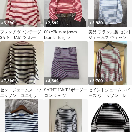
3,590
2,399
5,980
¥
¥
¥
フレンチヴィンテージ
00s y2k saint james
美品 フランス製 セント
SAINT JAMES ボーダ
boarder long tee
ジェームス ウェッソン
ー バスクシャツ 長袖
T6 ボーダー ホワイト/
サックスブルー SAINT
JAMES
7,300
4,600
3,700
¥
¥
¥
セントジェームス ウ
SAINT JAMESボーダー
セイントジェームスパ
エッソン ユニセック
ロンtシャツ
ース ウェッソン レア
ス サイズT3
カラー ボーダー