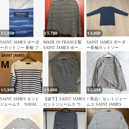
5,950
5,780
4,000
¥
¥
¥
SAINT JAMES ボーダ
MADE IN FRANCE製
SAINT JAMES ボーダ
ーカットソー 長袖 ブル
SAINT JAMES ボーダ
ー長袖カットソー
ー
ー柄 バスクシャツ ブラ
ック×ホワイト T3-
1/2/SMサイズ
5,999
9,800
2,494
¥
¥
¥
SAINT JAMES セント
【値下】SAINT JAMES
✨美品✨ セントジェー
ジェームス NAVAL ナ
セントジェームス ウエ
ムス SAINT JAMES ウ
ヴァル ボーダー M
ッソン T5 白黒ボーダ
エッソン 紺白M tk94
ー