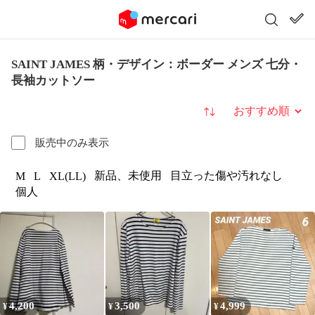
SAINT JAMES 柄・デザイン：ボーダー メンズ 七分・
長袖カットソー
並び替え
販売中のみ表示
新品、未使用
目立った傷や汚れなし
M
L
XL(LL)
個人
4,200
3,500
4,999
¥
¥
¥