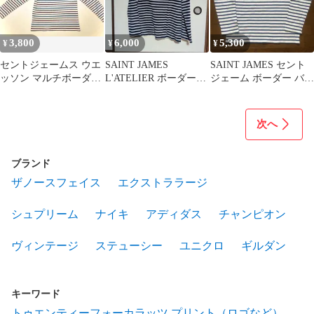
3,800
6,000
5,300
¥
¥
¥
セントジェームス ウエ
SAINT JAMES
SAINT JAMES セント
ッソン マルチボーダー
L'ATELIER ボーダーカ
ジェーム ボーダー バス
T3.5 フランス製 訳あり
ットソー
クシャツ
次へ
ブランド
ザノースフェイス
エクストララージ
シュプリーム
ナイキ
アディダス
チャンピオン
ヴィンテージ
ステューシー
ユニクロ
ギルダン
キーワード
トゥエンティーフォーカラッツ プリント（ロゴなど）