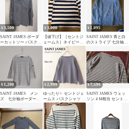
3,500
3,000
1,095
¥
¥
¥
SAINT JAMES ボーダ
【値下げ】［セントジ
SAINT JAMES 青と白
ーカットソー バスクシ
ェームス］ネイビーと
のストライプ 七分袖カ
ャツ
ホワイトのストライプ
ットソー
長袖カットソー
1,200
2,999
7,599
¥
¥
¥
SAINT JAMES メン
ゆったり✨️ セントジェ
SAINT JAMES ウェッ
ズ 七分袖ボーダーカ
ームス バスクシャツ 長
ソン 4 M相当 セントジ
ットソー ホワイト×グ
袖 ボーダー フランス製
ェームス グレーネイビ
レー
S
ー