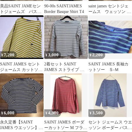
美品SAINT JAMEセン
90-00s SAINTJAMES
saint james セントジェ
トジェームズ バス
Border Basque Shirt T4
ームス ウェッソン M
ク ボーダー Tシャ
サイズ 紺×白 used
ツ カットソー
7,200
3,000
2,200
¥
¥
¥
SAINT JAMES セント
2着セット SAINT
SAINT JAMES 長袖カ
ジェームス カットソー
JAMES ストライプ 長
ットソー Ｓ-Ｍ
ボーダー ウェッソン
袖カットソー
6,000
4,300
3,500
¥
¥
¥
永久定番【SAINT
SAINT JAMES ボーダ
セント ジェームス ウエ
JAMES ウエッソン】サ
ーカットソー M フラン
ッソン ボーダー バスク