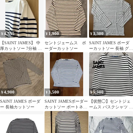
4,555
1,900
3,300
¥
¥
¥
【SAINT JAMES】 中
セントジェームス ボ
SAINT JAMES ボーダ
厚カットソー 7分袖 ホ
ーダーカットソー
ーカットソー 長袖 グレ
ワイト×ネイビー US6
ー×ホワイト
4,900
3,500
5,300
¥
¥
¥
SAINT JAMES ボーダ
SAINT JAMESボーダー
【状態◯】セントジェ
ー 長袖カットソー
カットソー ボートネッ
ームス バスクシャツ ボ
ク ブルー ホワイト
ーダー 古着 長袖 ユニ
セックス