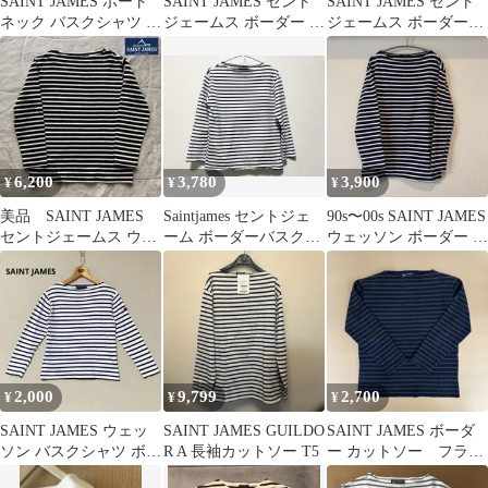
SAINT JAMES ボート
SAINT JAMES セント
SAINT JAMES セント
ネック バスクシャツ ボ
ジェームス ボーダー 長
ジェームス ボーダーカ
ーダー フランス製
袖 カットソー XS
ットソー
6,200
3,780
3,900
¥
¥
¥
美品 SAINT JAMES
Saintjames セントジェ
90s〜00s SAINT JAMES
セントジェームス ウエ
ーム ボーダーバスクシ
ウェッソン ボーダー 4
ッソン T4 白×黒
ャツ ウェッソン 38
ネイビー
2,000
9,799
2,700
¥
¥
¥
SAINT JAMES ウェッ
SAINT JAMES GUILDO
SAINT JAMES ボーダ
ソン バスクシャツ ボー
R A 長袖カットソー T5
ー カットソー フラン
ダー XS
ス製