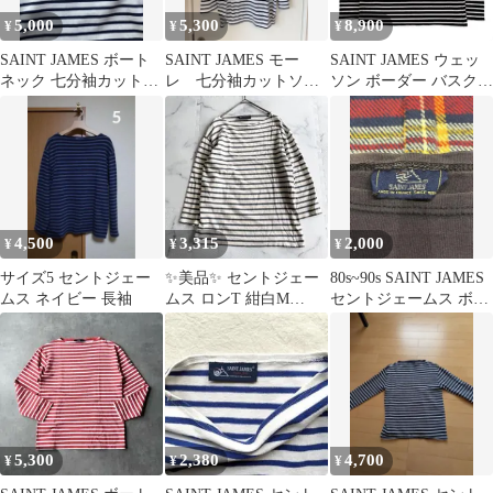
5,000
5,300
8,900
¥
¥
¥
SAINT JAMES ボート
SAINT JAMES モー
SAINT JAMES ウェッ
ネック 七分袖カットソ
レ 七分袖カットソー
ソン ボーダー バスクシ
ー
ホワイト/ネイビー
ャツ T7 フランス製
4,500
3,315
2,000
¥
¥
¥
サイズ5 セントジェー
✨美品✨ セントジェー
80s~90s SAINT JAMES
ムス ネイビー 長袖
ムス ロンT 紺白M
セントジェームス ボー
tk102
ダーロンT
5,300
2,380
4,700
¥
¥
¥