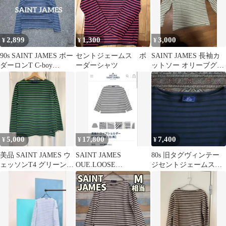
2,899
1,300
3,000
¥
¥
¥
90s SAINT JAMES ボー
セントジェームス ボ
SAINT JAMES 長袖カ
ダーロンT C-boy
ーダーシャツ
ットソー オリーブグリ
archive 美品
ーン
5,000
17,800
7,400
¥
¥
¥
美品 SAINT JAMES ウ
SAINT JAMES
80s 旧タグヴィンテー
ェッソンT4 グリーン/
OUE.LOOSE
ジセントジェームス
ネイビー
NEIGE/NOIR T6
珍カラー フェード