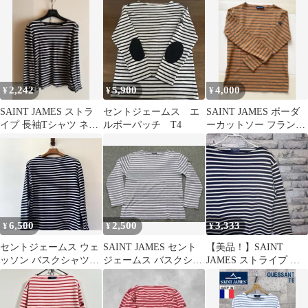
ー ホワイト T5 フラン
白×紺 長袖
スクシャツ
ス
2,242
5,900
4,000
¥
¥
¥
SAINT JAMES ストラ
セントジェームス エ
SAINT JAMES ボーダ
イプ 長袖Tシャツ ネイ
ルボーパッチ T4
ーカットソー フランス
ビー 白 L
製
6,500
2,500
3,333
¥
¥
¥
セントジェームス ウェ
SAINT JAMES セント
【美品！】SAINT
ッソン バスクシャツ
ジェームス バスクシャ
JAMES ストライプ ボ
T6
ツ グレー×ホワイト
ートネック 長袖カット
ソー