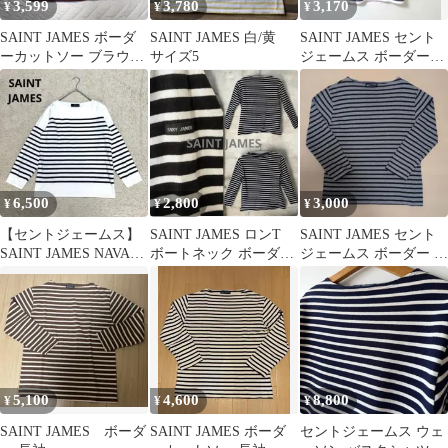
3,599
3,780
3,170
¥
¥
¥
SAINT JAMES ボーダ
SAINT JAMES 白/黄
SAINT JAMES セント
ーカットソー ブラウン
サイズ5
ジェームス ボーダー長
×ライトブルー Mサイ
袖カットソー フランス
ズ
製
6,500
2,800
3,000
¥
¥
¥
【セントジェームス】
SAINT JAMES ロンT
SAINT JAMES セント
SAINT JAMES NAVAL
ボートネック ボーダー
ジェームス ボーダー カ
ボーダー ユニセックス
フランス製 M
ットソー フランス製
5,100
4,600
8,800
¥
¥
¥
SAINT JAMES ボーダ
SAINT JAMES ボーダ
セントジェームス ウェ