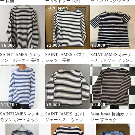
ー 長袖
ーカットソー 長袖
ッソン バスクシャツ ボ
ーダー SAINT JAMES
ouessant navy / ecru T6
6,880
2,900
3,000
¥
¥
¥
SAINT JAMES ウエッ
SAINT JAMES バスク
SAINT JAMES ボーダ
ソン ボーダー 長袖 キ
シャツ 長袖
ーカットソー フランス
ナリ×ブラック
製
11,100
5,500
2,000
¥
¥
¥
SAINTJAMES マンキエ
SAINT JAMES セント
Saint James 長袖カット
モダン ボートネック
ジェームス ウェッソ
ソー ブラック
ン