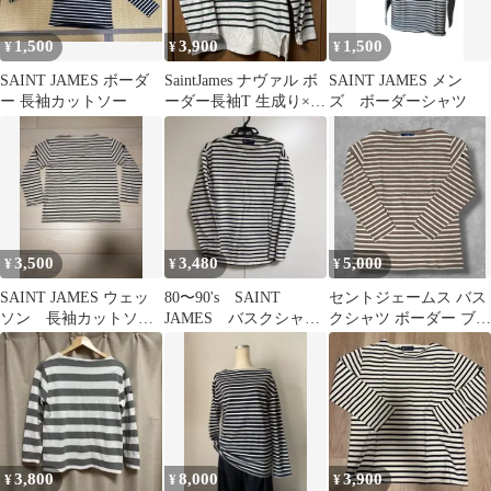
1,500
3,900
1,500
¥
¥
¥
SAINT JAMES ボーダ
SaintJames ナヴァル ボ
SAINT JAMES メン
ー 長袖カットソー
ーダー長袖T 生成り×ダ
ズ ボーダーシャツ
ークグリーン M相当
3,500
3,480
5,000
¥
¥
¥
SAINT JAMES ウェッ
80〜90's SAINT
セントジェームス バス
ソン 長袖カットソー
JAMES バスクシャ
クシャツ ボーダー ブラ
ホワイト×ブラウン
ツ ウエッソン
ウン×ホワイト フラン
ス製
3,800
8,000
3,900
¥
¥
¥