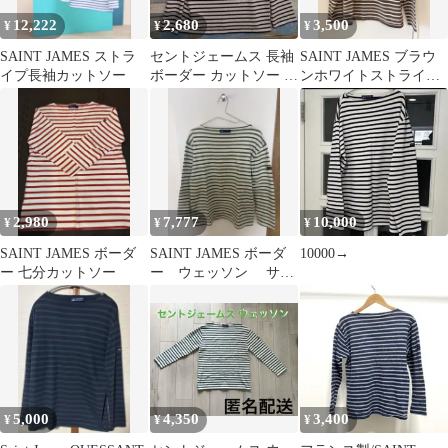
12,222
2,680
3,500
¥
¥
¥
SAINT JAMES ストラ
セントジェームス 長袖
SAINT JAMES ブラウ
イプ長袖カットソー
ボーダー カットソー 黒
ンホワイトストライプ
白 M フランス製【か
長袖カットソー
715】
2,980
7,777
10,000
¥
¥
¥
SAINT JAMES ボーダ
SAINT JAMES ボーダ
10000→
ー 七分カットソー
ー ウェッソン サイ
ズ4
5,000
4,350
3,400
¥
¥
¥