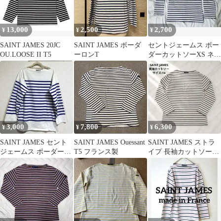
13,000
2,500
2,700
¥
¥
¥
SAINT JAMES 20JC
SAINT JAMES ボーダ
セントジェームス ボー
OU.LOOSE II T5
ーロンT
ダーカットソーXS ネイ
ビー×ホワイト
3,000
7,800
6,300
¥
¥
¥
SAINT JAMES セント
SAINT JAMES Ouessant
SAINT JAMES ストラ
ジェームス ボーダーカ
T5 フランス製
イプ 長袖カットソー
ットソー 白×青
T4