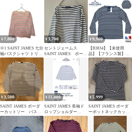
イズＴ５（L)
ス製
シャツ フランス製 80〜
90s
7,800
3,700
9,900
¥
¥
¥
※1 SAINT JAMES 七分
セントジェームス
【B3834】【未使用
袖バスクシャツ トリコ
SAINT JAMES ボーダ
品】【フランス製】
ロール ボーダー M
ー バスクシャツ ホ
SAINT JAMES セント
ワイト
ジェームス ロンT カッ
トソー ボーダー メンズ
0280-UE サイズ36
3,500
11,400
5,999
¥
¥
¥
SAINT JAMES ボーダ
SAINT JAMES 長袖ド
SAINT JAMES ボーダ
ーカットソー バスク
ロップショルダー
ーボットネックカット
シャツ
NEIGE/DENIM 新品
ソー フランス製