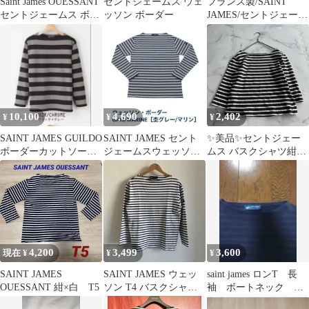
Saint James OUESSANT
セントジェームス ウェ
フランス製/SAINT
セントジェームス ボー
ッソン ボーダー
JAMES/セントジェーム
ダー
ス/ロゴ/カットソー/ボ
ーダー
10,100
4,690
2,402
¥
¥
¥
SAINT JAMES GUILDO
SAINT JAMES セント
✨美品✨セントジェー
ボーダーカットソー
ジェームスウェッソ
ムス バスクシャツ紺白
NOIR/CHROME
ン・ボーダー
ロンT S tk96
4,200
3,499
3,600
現在 ¥
¥
¥
SAINT JAMES
SAINT JAMES ウェッ
saint james ロンT 長
OUESSANT 紺×白 T5
ソン T4 バスクシャツ
袖 ボートネック ボ
生成り×ネイビー
ーダー SM 緑