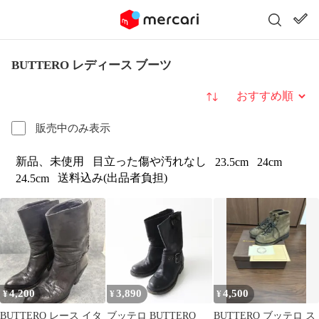
BUTTERO レディース ブーツ
並び替え
販売中のみ表示
新品、未使用
目立った傷や汚れなし
23.5cm
24cm
送料込み(出品者負担)
24.5cm
4,200
3,890
4,500
¥
¥
¥
BUTTERO レース イタ
ブッテロ BUTTERO
BUTTERO ブッテロ ス