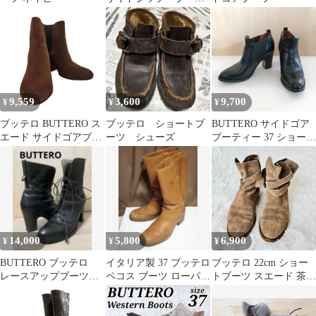
ツ 36 23cm 箱付き
9,559
3,600
9,700
¥
¥
¥
ブッテロ BUTTERO ス
ブッテロ ショートブ
BUTTERO サイドゴア
エード サイドゴアブー
ーツ シューズ
ブーティー 37 ショート
ツ レディース JPN：37
ブーツ
14,000
5,800
6,900
¥
¥
¥
BUTTERO ブッテロ
イタリア製 37 ブッテロ
ブッテロ 22cm ショー
レースアップブーツ
ペコス ブーツ ローパー
トブーツ スエード 茶
ヒール ブラック 38
レザー シューズ 本革
通勤 イタリア製 本革
茶
レザー