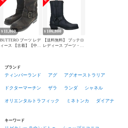
ーティ ショートブーツ
相当 グレージュ レディ
ーツ Bronze
35 22.0cm相当 ライトグ
ース 古着 中古 USED
レー レディース 古着
中古 USED
11,800
106,800
¥
¥
BUTTERO ブーツ レデ
【送料無料】 ブッテロ
ィース 【古着】【中
レディース ブーツ・レ
古】【送料無料】
インブーツ シューズ シ
ョートブーツ Black
ブランド
ティンバーランド
アグ
アグオーストラリア
ドクターマーチン
ザラ
ランダ
シャネル
オリエンタルトラフィック
ミネトンカ
ダイアナ
キーワード