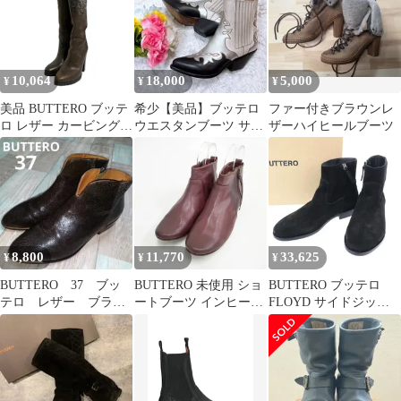
10,064
18,000
5,000
¥
¥
¥
美品 BUTTERO ブッテ
希少【美品】ブッテロ
ファー付きブラウンレ
ロ レザー カービング加
ウエスタンブーツ サイ
ザーハイヒールブーツ
工 ハイヒール ロングブ
ドゴア 本革 イタリア製
ーツ サイズ37 24cm相
37 美脚
当 ブラウン レディース
古着 中古 USED
8,800
11,770
33,625
¥
¥
¥
BUTTERO 37 ブッ
BUTTERO 未使用 ショ
BUTTERO ブッテロ
テロ レザー ブラウ
ートブーツ インヒール
FLOYD サイドジップ
ン ブーティー サイ
サイドジップ レザー サ
スウェードレザーブー
ドジップ
イズ39 ブーツ ボルドー
ツ B9170GORH-HC ブ
レディース ブッテロ
ラック 39
【中古】6-0224G◎