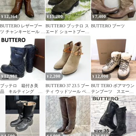
12,364
15,200
7,400
¥
¥
¥
BUTTERO レザーブー
BUTTERO ブッテロ ス
BUTTERO ブーツ
ツ チャンキーヒール イ
エード ショートブーツ
タリア製 37 RG525
サイドジップ レザー
12,980
2,200
12,000
¥
¥
¥
ブッテロ 箱付き美
BUTTERO 37 23.5 ブー
BUT TERO ボアマウン
品 キルティング エ
ティ ウッドソール ベー
テンブーツ スエー
ンジニアブーツ ネイ
ジュ/XC8
ド ベージュ
ビー レザー EU36