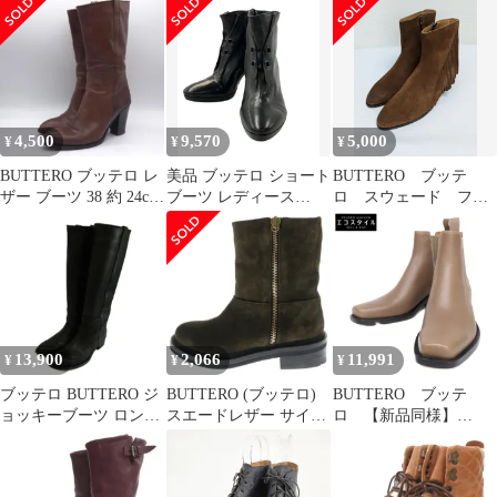
38 茶 ブラウン /GV
1/2 (約23.5cm) 靴 レデ
ィース ベージュ系
DK1496
4,500
9,570
5,000
¥
¥
¥
BUTTERO ブッテロ レ
美品 ブッテロ ショート
BUTTERO ブッテ
ザー ブーツ 38 約 24cm
ブーツ レディース
ロ スウェード フリ
ブラウン 本革
SIZE 37 (L) BUTTERO
ンジ ショートブー
ツ ウエスタンブー
ツ 25cm
13,900
2,066
11,991
¥
¥
¥
ブッテロ BUTTERO ジ
BUTTERO (ブッテロ)
BUTTERO ブッテ
ョッキーブーツ ロング
スエードレザー サイド
ロ 【新品同様】
ブーツ レザー ラウンド
ジップ ハイカットブー
B10121 ROU-DC
トゥ ローヒール 36
ツ カーキ レディース
DALTON ダルトン サ
23cm 黒 ブラック /XZ
B6222
イドゴアブーツ 36