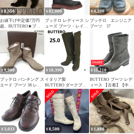
8,350
82,800
4,200
¥
¥
¥
お値下げ中定価7万円
ブッテロ レディース シ
ブッテロ エンジニア
超。BUTTERO★ブッ
ューズ ブーツ・レイン
ブーツ 37
テロ★ロングブーツ ス
ブーツ ショートブーツ
ウェード 35
BUTTERO Black ブラッ
ク
5%OFF
9,900
18,390
11,210
¥
¥
¥
ブッテロ パンチング ス
イタリア製
BUTTERO ブーツ レデ
エード ブーツ 38 レデ
BUTTERO ダークブラ
ィース 【古着】【中
ィース 24.0cm
ウン ロングブーツ
古】【送料無料】
ISItems【USED】【古
25.0 高級本革使用
着】【中古】50151168
3,033
8,500
1,880
¥
¥
¥