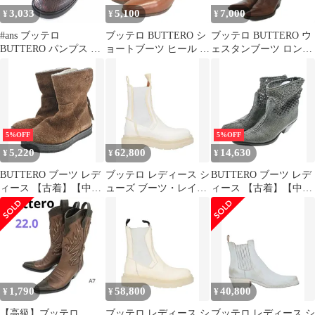
3,033
5,100
7,000
¥
¥
¥
#ans ブッテロ
ブッテロ BUTTERO シ
ブッテロ BUTTERO ウ
BUTTERO パンプス ブ
ョートブーツ ヒール レ
ェスタンブーツ ロング
ーティー レザー レース
ザー 茶 ブラウン 38 24
レザー 本革 37 茶 ブラ
アップ 36 茶 レディー
㎝相当
ウン /JS ■YHS5
ス [732153]
5%OFF
5%OFF
5,220
62,800
14,630
¥
¥
¥
BUTTERO ブーツ レデ
ブッテロ レディース シ
BUTTERO ブーツ レデ
ィース 【古着】【中
ューズ ブーツ・レイン
ィース 【古着】【中
古】【送料無料】
ブーツ ショートブーツ
古】【送料無料】
BUTTERO White ホワ
イト
1,790
58,800
40,800
¥
¥
¥
【高級】ブッテロ
ブッテロ レディース シ
ブッテロ レディース シ