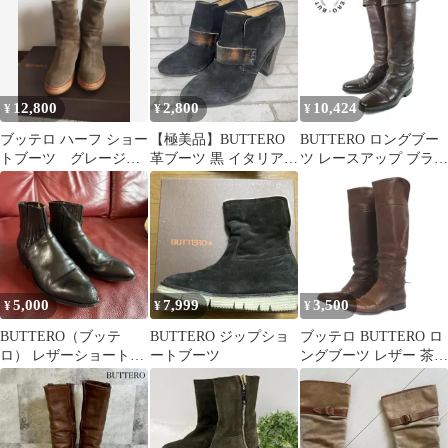
12,800
2,800
10,424
¥
¥
¥
ブッテロ ハーフ ショー
【極美品】BUTTERO
BUTTERO ロングブー
トブーツ グレージュ
革ブーツ 黒 イタリア製
ツ レースアップ ブラウ
カーキ オリーブ 37
スエード 23～23.5
ン 36 交換済み 裏貼り
有り
5,000
7,999
3,500
¥
¥
¥
BUTTERO（ブッテ
BUTTERO ジップショ
ブッテロ BUTTERO ロ
ロ） レザーショートブ
ートブーツ
ングブーツ レザー 茶
ーツ ブラック 36½
ブラウン 36 23cm 靴
■TC