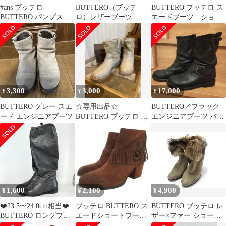
#ans ブッテロ
BUTTERO（ブッテ
BUTTERO ブッテロ ス
BUTTERO パンプス ブ
ロ）レザーブーツ ウ
エードブーツ ショー
ーティー レザー レース
エスタンブーツ ロン
トブーツ Y2K ブーツ
アップ 37 茶 レディー
グブーツ 24㎝
ス [732151]
3,300
3,000
17,000
¥
¥
¥
BUTTERO グレー スエ
☆専用出品☆
BUTTERO／ブラック
ード エンジニアブーツ
BUTTERO ブッテロ ペ
エンジニアブーツ バッ
コスブーツ 37
クル付き 36 1/2
1,600
2,100
4,980
¥
¥
¥
❤️23.5〜24.0cm相当❤️
ブッテロ BUTTERO ス
BUTTERO ブッテロ レ
BUTTERO ロングブー
エードショートブーツ
ザー×ファー ショート
ツ レザー
フリンジ バックジップ
ブーツ 表記サイズ 36