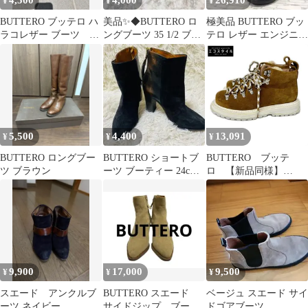
4,500
4,000
26,910
¥
¥
¥
BUTTERO ブッテロ ハ
美品✨◆BUTTERO ロ
極美品 BUTTERO ブッ
ラコレザー ブーツ 36
ングブーツ 35 1/2 ブラ
テロ レザー エンジニア
ブラック
ウン◆
ブーツ キルティング 黒
5,500
4,400
13,091
¥
¥
¥
BUTTERO ロングブー
BUTTERO ショートブ
BUTTERO ブッテ
ツ ブラウン
ーツ ブーティー 24cm
ロ 【新品同様】
スウェード バックジッ
B8682 ボアタン スエー
プ
ド アンクル トレッキン
グブーツ 36
9,900
17,000
9,500
¥
¥
¥
スエード アンクルブ
BUTTERO スエード
ベージュ スエード サイ
ーツ ネイビー
サイドジップ ブー
ドゴアブーツ