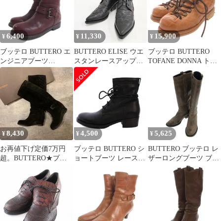
■GY19
6,400
11,330
15,900
¥
¥
¥
ブッテロ BUTTERO エ
BUTTERO ELISE ウエ
ブッテロ BUTTERO
ンジニアブーツ
スタンレースアップブ
TOFANE DONNA トレ
B3704DCGB 37 1/2 レザ
ーツ レザー 本革 定価
ッキングシューズ ショ
ー 本革 ワインレッ
49500円 B7206 サイズ
ートブーツ レザー キル
ド/HW
36 ブーツ ブラック レ
ティング 37 茶 ブラウ
ディース ブッテロ【中
ン /FF ■GY12
古】6-0416G◎
8,430
4,500
5,625
¥
¥
¥
お再値下げ定価7万円
ブッテロ BUTTERO シ
BUTTERO ブッテロ レ
超。BUTTERO★ブッ
ョートブーツ レースア
ザーロングブーツ ブラ
テロ★ロングブーツ ス
ップ レザー 35.5 黒
ウン B1201
ウェード 35
/BM