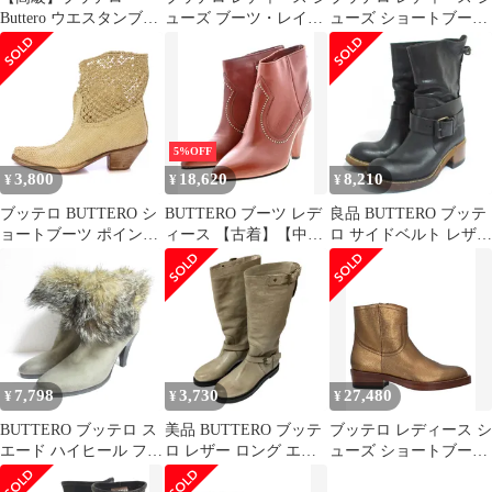
Buttero ウエスタンブー
ューズ ブーツ・レイン
ューズ ショートブーツ
ツ 22.0相当メタリック
ブーツ ショートブーツ
BUTTERO ショートブ
カラー
BUTTEROff White オフ
ーツ OffWhite オフホワ
ホワイト
イト
5%OFF
3,800
18,620
8,210
¥
¥
¥
ブッテロ BUTTERO シ
BUTTERO ブーツ レデ
良品 BUTTERO ブッテ
ョートブーツ ポインテ
ィース 【古着】【中
ロ サイドベルト レザー
ッドトゥ チャンキーヒ
古】【送料無料】
エンジニアブーツ サイ
ール 編み込み 37.5 ベ
ズ36 23cm相当 ブラッ
ージュ /BB
ク レディース 古着 中
古 USED
7,798
3,730
27,480
¥
¥
¥
BUTTERO ブッテロ ス
美品 BUTTERO ブッテ
ブッテロ レディース シ
エード ハイヒール フォ
ロ レザー ロング エン
ューズ ショートブーツ
ックスファーコンビ ブ
ジニアブーツ 36 23cm
BUTTERO ショートブ