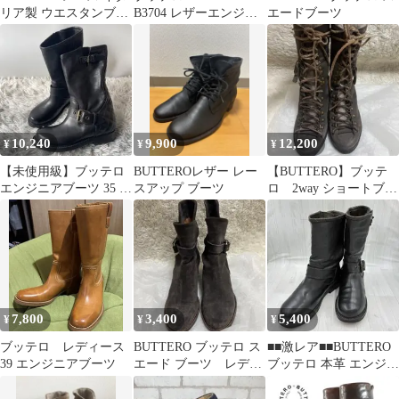
リア製 ウエスタンブー
B3704 レザーエンジニ
エードブーツ
ツ レザー ブラック
アブーツ 35■ブラック
23cm
キルティング シューズ
ショートブーツ
22cm【2400015092812
】
10,240
9,900
12,200
¥
¥
¥
【未使用級】ブッテロ
BUTTEROレザー レー
【BUTTERO】ブッテ
エンジニアブーツ 35 ブ
スアップ ブーツ
ロ 2way ショートブー
ラック キルティング レ
ツ レースアップ 37
ザー
7,800
3,400
5,400
¥
¥
¥
ブッテロ レディース
BUTTERO ブッテロ ス
■■激レア■■BUTTERO
39 エンジニアブーツ
エード ブーツ レディ
ブッテロ 本革 エンジニ
ース ファッション
アブーツ 22.5cm