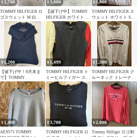
2,780
3,000
3,800
¥
¥
¥
TOMMY HILFIGER ロ
【値下げ中】TOMMY
TOMMY HILFIGER ス
ゴスウェット M 白
HILFIGER ホワイト ク
ウェット ホワイト Sサ
【933】
ルーネック トレーナー
イズ
1,200
1,499
1,300
¥
¥
¥
【値下げ中！8月末ま
TOMMY HILFIGER ト
TOMMY HILFIGER ク
で】TOMMY
ミーヒルフィガー スウ
ルーネック トレーナー
HILFIGER ネイビー ト
ェット トレーナー
L/XL ホワイト
レーナー M
1,400
3,700
2,000
¥
¥
¥
AE9573 TOMMY
TOMMY HILFIGER ロ
Tommy Hilfiger ロゴ刺