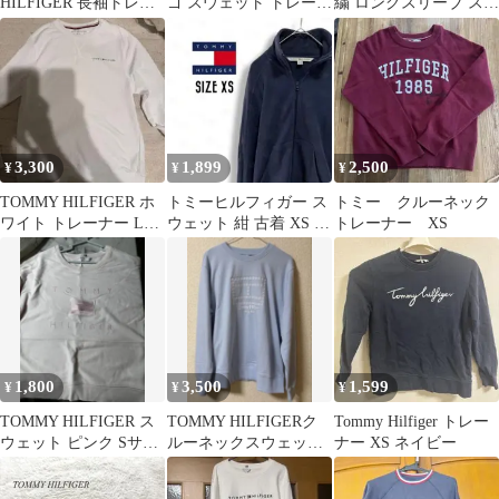
HILFIGER 長袖トレー
ゴ スウェット トレーナ
繍 ロングスリーブ スウ
ナー グレー レディース
ー ネイビー 定番 XS
ェット
3,300
1,899
2,500
¥
¥
¥
TOMMY HILFIGER ホ
トミーヒルフィガー ス
トミー クルーネック
ワイト トレーナー Lサ
ウェット 紺 古着 XS レ
トレーナー XS
イズ
ディース フルジップ
c96
1,800
3,500
1,599
¥
¥
¥
TOMMY HILFIGER ス
TOMMY HILFIGERク
Tommy Hilfiger トレー
ウェット ピンク Sサイ
ルーネックスウェット
ナー XS ネイビー
ズ
トレーナー