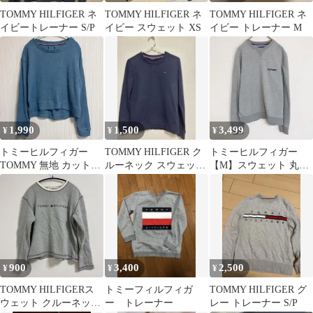
TOMMY HILFIGER ネ
TOMMY HILFIGER ネ
TOMMY HILFIGER ネ
イビートレーナー S/P
イビー スウェット XS
イビー トレーナー M
1,990
1,500
3,499
¥
¥
¥
トミーヒルフィガー
TOMMY HILFIGER ク
トミーヒルフィガー
TOMMY 無地 カットソ
ルーネック スウェット
【M】スウェット 丸首
ー 丸首 長袖 M 青 通学
ネイビー XS
長袖 ロゴ グレー 綿 カ
ジュアル
900
3,400
2,500
¥
¥
¥
TOMMY HILFIGERス
トミーフィルフィガ
TOMMY HILFIGER グ
ウェット クルーネック
ー トレーナー
レー トレーナー S/P