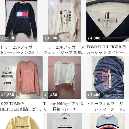
長袖 〖S〗 裏起毛
2,500
3,580
4,000
¥
¥
¥
トミーヒルフィガー
トミーヒルフィガー ス
TOMMY HILFIGER ラ
トレーナーメンズSサイ
ウェット ジップ 無地
ガーシャツ ネイビー
ズ
【Ｍ】赤 化繊 普段着
XS
部屋着
1,880
1,450
1,400
¥
¥
¥
＄22 TOMMY
Tommy Hilfiger アイボ
トミーフィルフィガ
HILFIGER 刺繍ロゴ ス
リー 長袖トレーナー
ー レディース トレ
ウェット S
ーナー トップス ス
ウェット