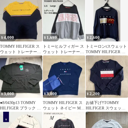
ディース ブルー クラシ
ンズ
レーナー
ックコア
4,000
1,699
2,600
¥
¥
¥
TOMMY HILFIGER ス
トミーヒルフィガー ス
トミーロンtスウェット
ウェット トレーナー
ウェット トレーナー
TOMMY HILFIGER ネ
XS
L/G XLゆったりビッ
イビー トレーナー
グシルエット
3,000
3,000
2,200
¥
¥
¥
●8/0430p13 TOMMY
TOMMY HILFIGER ス
お値下げ‼️TOMMY
HILFIGER ブラック ス
ウェット ネイビー Mサ
HILFIGER スウェット
ウェット XL
イズ
トレーナー S ネイビー