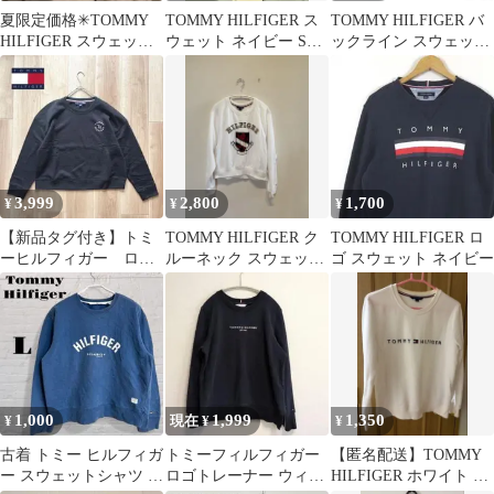
夏限定価格✳︎TOMMY
TOMMY HILFIGER ス
TOMMY HILFIGER バ
HILFIGER スウェット
ウェット ネイビー Sサ
ックライン スウェット
ホワイト
イズ
M グレー
3,999
2,800
1,700
¥
¥
¥
【新品タグ付き】トミ
TOMMY HILFIGER ク
TOMMY HILFIGER ロ
ーヒルフィガー ロゴ
ルーネック スウェット
ゴ スウェット ネイビー
クルースウェット XL
ホワイト
トレーナー
1,000
1,999
1,350
¥
現在 ¥
¥
古着 トミー ヒルフィガ
トミーフィルフィガー
【匿名配送】TOMMY
ー スウェットシャツ レ
ロゴトレーナー ウィメ
HILFIGER ホワイト ト