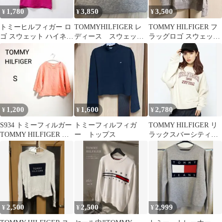
1,780
3,850
3,500
¥
¥
¥
トミーヒルフィガー ロ
TOMMYHILFIGER レ
TOMMY HILFIGER フ
ゴ スウェット ハイネッ
ディース スウェッ
ラッグロゴ スウェット
ク 長袖 XS 桃 綿 デー
ト Sサイズ
トレーナー
ト
1,200
1,600
2,780
¥
¥
¥
S934 トミーフィルガー
トミーフィルフィガ
TOMMY HILFIGER リ
TOMMY HILFIGER ピ
ー トップス
ラックスバーシティオ
ンク トレーナー S
ープンネックトレーナ
ー S
2,500
2,500
2,999
¥
¥
¥