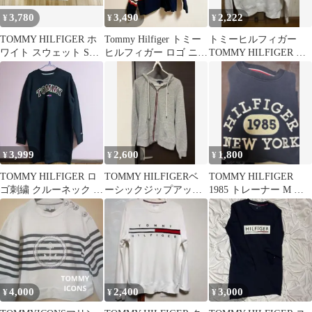
3,780
3,490
2,222
¥
¥
¥
TOMMY HILFIGER ホ
Tommy Hilfiger トミー
トミーヒルフィガー
ワイト スウェット Sサ
ヒルフィガー ロゴ ニッ
TOMMY HILFIGER ホ
イズ
ト セーター(M)
ワイト スウェット M
3,999
2,600
1,800
¥
¥
¥
TOMMY HILFIGER ロ
TOMMY HILFIGERベ
TOMMY HILFIGER
ゴ刺繍 クルーネック ス
ーシックジップアップ
1985 トレーナー M ネ
ウェット ブラック M
パーカー
イビー
4,000
2,400
3,000
¥
¥
¥