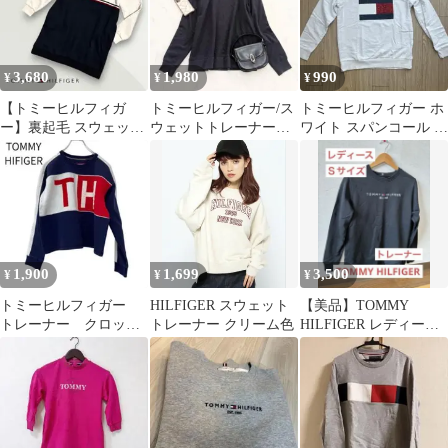
3,680
1,980
990
¥
¥
¥
【トミーヒルフィガ
トミーヒルフィガー/ス
トミーヒルフィガー ホ
ー】裏起毛 スウェット
ウェットトレーナーロ
ワイト スパンコール ト
ロゴワンピース 刺繍
ゴ刺繍長袖クルーネッ
レーナー
【古着】
クMサイズ☘️
1,900
1,699
3,500
¥
¥
¥
トミーヒルフィガー
HILFIGER スウェット
【美品】TOMMY
トレーナー クロップ
トレーナー クリーム色
HILFIGER レディース
ド プリント 紺 ネ
トレーナー
イビー S 古着