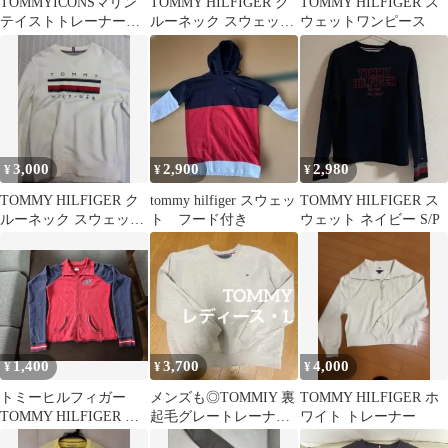
TOMMYICONSマリン
TOMMY HILFIGER ク
TOMMY HILFIGER ス
テイストトレーナー
ルーネック スウェット
ウェットワンピース
トミーヒルフィガーボ
ホワイト M
ーダー
3,000
2,900
2,980
¥
¥
¥
TOMMY HILFIGER ク
tommy hilfiger スウェッ
TOMMY HILFIGER ス
ルーネック スウェット
ト フード付き
ウェット ネイビー S/P
ホワイト S
1,400
3,700
4,000
¥
¥
¥
トミーヒルフィガー
メンズも◎TOMMIY 裏
TOMMY HILFIGER ホ
TOMMY HILFIGER ジ
起毛グレートレーナ
ワイト トレーナー
ップアップスウェット
ー L