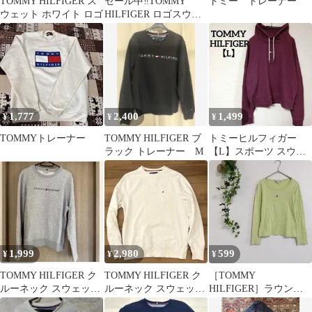
TOMMY HILFIGER ス
セール中‼️TOMMY
トミー トレーナー
ウェット ホワイト ロゴ
HILFIGER ロゴスウェ
ット ホワイト Mサイズ
1,777
2,400
1,499
¥
¥
¥
TOMMYトレーナー
TOMMY HILFIGER ブ
トミーヒルフィガー
ラック トレーナー M
【L】スポーツ スウェ
ット ボルドー ハイネッ
ク ロゴライン
1,999
2,980
599
¥
¥
¥
TOMMY HILFIGER ク
TOMMY HILFIGER ク
［TOMMY
ルーネック スウェット
ルーネック スウェット
HILFIGER］ラウンド
グレー M
ホワイト S
ネックカットソー