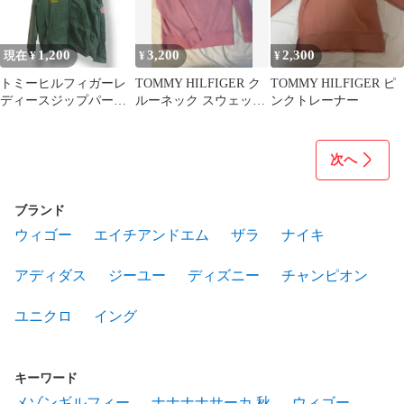
1,200
3,200
2,300
現在 ¥
¥
¥
トミーヒルフィガーレ
TOMMY HILFIGER ク
TOMMY HILFIGER ピ
ディースジップパーカ
ルーネック スウェット
ンクトレーナー
ーMサイズ XLサイズ
ピンク M
次へ
ブランド
ウィゴー
エイチアンドエム
ザラ
ナイキ
アディダス
ジーユー
ディズニー
チャンピオン
ユニクロ
イング
キーワード
メゾンギルフィー
ナナナナサーカ 秋
ウィゴー