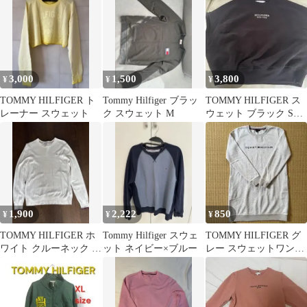
Mサイズ
3,000
1,500
3,800
¥
¥
¥
TOMMY HILFIGER ト
Tommy Hilfiger ブラッ
TOMMY HILFIGER ス
レーナー スウェット
ク スウェット M
ウェット ブラック Sサ
イズ
1,900
2,222
850
¥
¥
¥
TOMMY HILFIGER ホ
Tommy Hilfiger スウェ
TOMMY HILFIGER グ
ワイト クルーネック セ
ット ネイビー×ブルー
レー スウェットワンピ
ーター M
ース XS