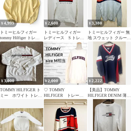
4,999
2,600
3,380
¥
¥
¥
トミーヒルフィガー
トミーヒルフィガー
トミーヒルフィガー 無
tommy Hilfiger トレー
レディース S トレー
地 スウェット クルーネ
ナー スウェット
ナー 美品
ック長袖 M 灰 綿 お出
かけ
3,000
2,000
2,222
¥
¥
¥
TOMMY HILFIGER ト
♡ TOMMY
【美品】TOMMY
ミー ホワイト トレー
HILFIGER トレーナ
HILFIGER DENIM 薄手
ナー 刺繍ロゴ L
ー M相当 オフホワ
スウェットワンピース
イト
S