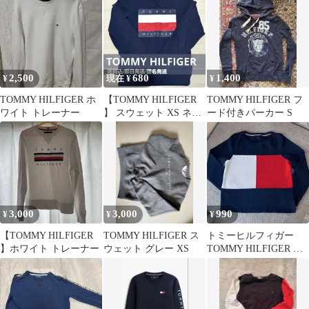
（S~M）長袖 グリー
ン
2,500
680
1,400
¥
現在 ¥
¥
TOMMY HILFIGER ホ
【TOMMY HILFIGER
TOMMY HILFIGER フ
ワイト トレーナー
】 スウェット XS ネイ
ード付きパーカー S
ビー
3,000
3,000
990
¥
¥
¥
【TOMMY HILFIGER
TOMMY HILFIGER ス
トミーヒルフィガー
】ホワイト トレーナー
ウェット グレー XS
TOMMY HILFIGER ト
レーナー 裏起毛 トリコ
ロール