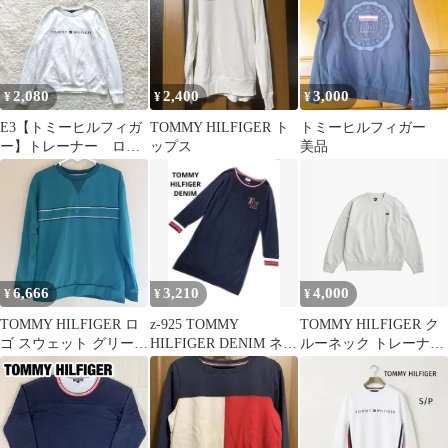
2,080
2,400
3,000
¥
¥
¥
E3【トミーヒルフィガ
TOMMY HILFIGER ト
トミーヒルフィガー
ー】トレーナー ロゴ
ップス
美品
刺繍 白 S シンプ
ル カジュアル
6,666
3,210
4,000
¥
¥
¥
TOMMY HILFIGER ロ
z-925 TOMMY
TOMMY HILFIGER ク
ゴ スウェット グリー
HILFIGER DENIM ネイ
ルーネック トレーナー
ン ゴルフ ウィンド
ビー トレーナー M
DN00054 新品
ブレー