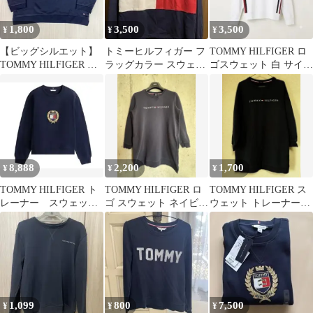
1,800
3,500
3,500
¥
¥
¥
【ビッグシルエット】
トミーヒルフィガー フ
TOMMY HILFIGER ロ
TOMMY HILFIGER ト
ラッグカラー スウェッ
ゴスウェット 白 サイド
ミーヒルフィガー クロ
ト トレーナー ネイビー
ライン Sトレーナー
ップド トレーナー スウ
S/P
ェット sizeM ネイビー
濃紺 着丈51.5cm 肩幅
53cm 身幅(脇下)54cm
袖丈39.5cm【古着】
8,888
2,200
1,700
¥
¥
¥
TOMMY HILFIGER ト
TOMMY HILFIGER ロ
TOMMY HILFIGER ス
レーナー スウェッ
ゴ スウェット ネイビー
ウェット トレーナー
ト エンブレム刺繍ネ
M
ワンピース丈
イビー S
1,099
800
7,500
¥
¥
¥