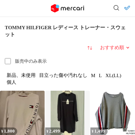
TOMMY HILFIGER レディース トレーナー・スウェ
ット
並び替え
販売中のみ表示
新品、未使用
目立った傷や汚れなし
M
L
XL(LL)
個人
1,800
2,499
1,499
¥
¥
¥