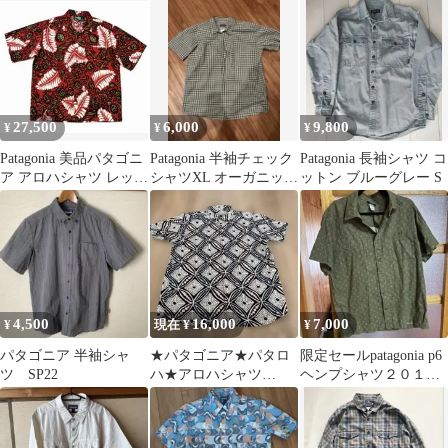
27,500
6,000
9,800
¥
¥
¥
Patagonia 美品パタゴニ
Patagonia 半袖チェック
Patagonia 長袖シャツ コ
ア アロハシャツ レッド
シャツXL オーガニック
ットン ブルーグレー S
S
コットン
4,500
16,000
7,000
¥
現在 ¥
¥
パタゴニア 半袖シャ
★パタゴニア★パタロ
限定セールpatagonia p6
ツ SP22
ハ★アロハシャツ
ヘンプシャツ２０１０
★2016★30周年記念限
年製ＸＬサイズ
定★新品★L