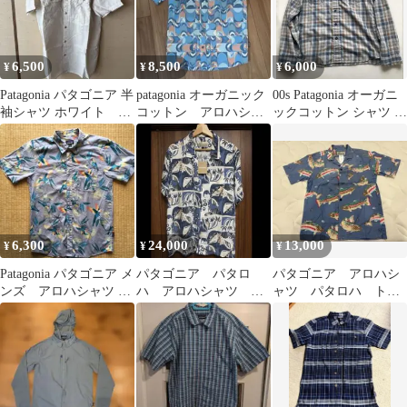
6,500
8,500
6,000
¥
¥
¥
Patagonia パタゴニア 半
patagonia オーガニック
00s Patagonia オーガニ
袖シャツ ホワイト オ
コットン アロハシャ
ックコットン シャツ M
ーガニック
ツ S
バックショット
6,300
24,000
13,000
¥
¥
¥
Patagonia パタゴニア メ
パタゴニア パタロ
パタゴニア アロハシ
ンズ アロハシャツ S
ハ アロハシャツ
ャツ パタロハ トラ
オウム柄
2024
ウト柄 2015年復刻
版 ニジマス 魚