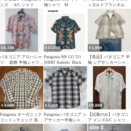
ンズ A/C シャツ
袖シャツ M
ィヨルドフランネルシ
ャツ XSサイズ
6,500
12,900
5,000
¥
¥
¥
パタゴニア アロハシャ
Patagonia MS GO TO
【美品】パタゴニア 半
ツ 総柄 半袖シャツ S
SHIRT Kaleido: Black
袖 シアサッカーシャツ
ピンク
Lサイズ ボックスシル
エット
4,600
5,400
9,000
¥
¥
¥
Patagonia オーガニック
Patagonia パタゴニア シ
【試着のみ】パタゴニ
コットンチェック 長袖
アサッカー半袖シャツ
ア メンズA/C シャツ
シャツS
チェック柄 M
52923