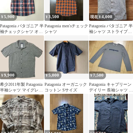
5,900
3,500
4,000
¥
¥
現在 ¥
Patagonia パタゴニア 半
Patagonia men'sチェック
Patagonia パタゴニア 半
袖チェックシャツ オー
シャツ
袖シャツ ストライプ柄
ガニックコットン Ｍ
ヘンプ コットン
9,900
5,000
7,500
¥
¥
¥
希少2011年製 Patagonia
Patagonia オーガニック
Patagonia キャプリーン
半袖シャツ マイグレー
コットン Sサイズ
デイリー 長袖シャツ グ
ションヘンプ
レー M