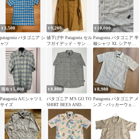
3,500
9,200
10,000
¥
¥
¥
patagonia パタゴニア シ
値下げ中 Patagonia セル
Patagonia パタゴニア 半
ャツ
フガイデッド・サン ロ
袖シャツ XL シアサッ
ングスリーブシャツ
カー パタロハ
M
5,000
8,800
8,980
現在 ¥
¥
¥
Patagonia A/Cシャツ L
パタゴニア M'S GO TO
Patagonia パタゴニア メ
サイズ
SHIRT BEES AND
ンズ・パッカーウェ
FLOWERS
ア・シャツ 半袖シャツ
S