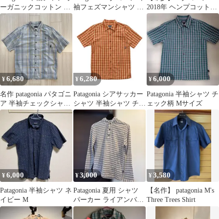
ーガニックコットン S
袖フェズマンシャツ チ
2018年 ヘンプコットン
サイズ
ェック柄
バックステップシャツ
星座柄S
6,680
6,280
6,000
¥
¥
¥
名作 patagonia パタゴニ
Patagonia シアサッカー
Patagonia 半袖シャツ チ
ア 半袖チェックシャツ
シャツ 半袖シャツ チェ
ェック柄 Mサイズ
薄手 M 青 黄
ックシャツ パタゴニア
6,000
3,000
3,580
¥
¥
¥
Patagonia 半袖シャツ ネ
Patagonia 夏用 シャツ
【名作】 patagonia M's
イビー M
パーカー ライアンバー
Three Trees Shirt
チのサイン入り