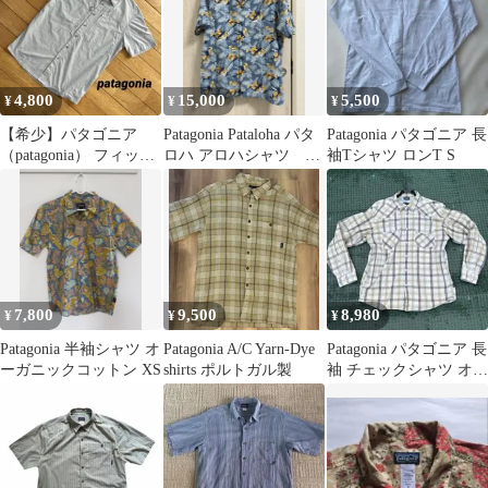
4,800
15,000
5,500
¥
¥
¥
【希少】パタゴニア
Patagonia Pataloha パタ
Patagonia パタゴニア 長
（patagonia） フィッシ
ロハ アロハシャツ 半
袖Tシャツ ロンT S
ング 半袖シャツ XS
袖 Mサイズ
7,800
9,500
8,980
¥
¥
¥
Patagonia 半袖シャツ オ
Patagonia A/C Yarn-Dye
Patagonia パタゴニア 長
ーガニックコットン XS
shirts ポルトガル製
袖 チェックシャツ オー
ガニックコットン