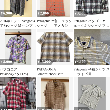
6,900
2,800
3,300
¥
¥
¥
2016年モデル patagonia
Patagonia 半袖チェック
Patagonia パタゴニア チ
半袖シャツ M ヘンプ
シャツ アメカジ
ェックネルシャツ フラ
コットン
ンネル
8,000
13,000
4,100
¥
¥
¥
パタゴニア
PATAGONIA
Patagonia 半袖シャツ ス
Pataloha(パタロハ) ア
"ombre"check shir
トライプ柄
ロハシャツ