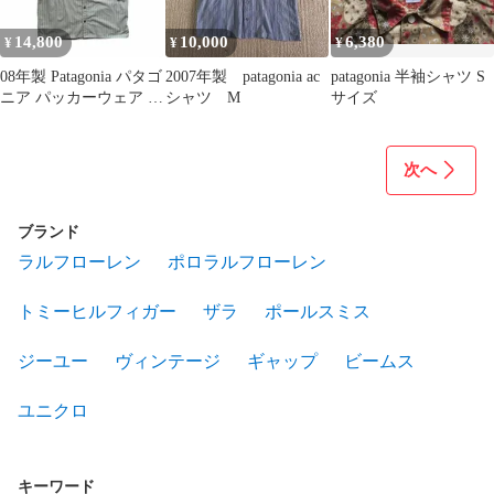
14,800
10,000
6,380
¥
¥
¥
08年製 Patagonia パタゴ
2007年製 patagonia ac
patagonia 半袖シャツ S
ニア パッカーウェア シ
シャツ M
サイズ
ャツ M
次へ
ブランド
ラルフローレン
ポロラルフローレン
トミーヒルフィガー
ザラ
ポールスミス
ジーユー
ヴィンテージ
ギャップ
ビームス
ユニクロ
キーワード