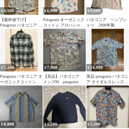
4,500
6,900
9,000
¥
¥
¥
【最終値下げ】
Patagonia オーガニック
パタゴニア ヘンプシ
Patagonia パタゴニア 長
コットン アロハシャツ
ャツ 2008年製
袖シャツオーガニック
半袖シャツ ピンク S
コットン M
7,100
7,900
14,000
¥
¥
¥
Patagonia パタゴニア オ
【美品】パタゴニア
美品 patagonia パタゴニ
ーガニックコットン ネ
メンズM patagonia パ
ア タイダルスレッズキ
ルシャツ チェック S
タロハ アロハシャ
ャンプシャツ Sサイズ
ツ シャツ
8,800
1,200
5,300
¥
¥
¥