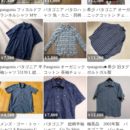
7,400
11,000
12,500
¥
¥
¥
patagonia フィヨルドフ
パタゴニア パタロハ シ
希少 パタゴニア オーガ
ランネルシャツ Mサイ
ャツ 魚・カニ・貝柄 ネ
ニックコットン チェッ
ズ
イビー メンズ M
クシャツ ポルトガル製
90s
7,500
5,800
13,200
¥
¥
¥
patagonia パタゴニア 半
Patagonia オーガニック
▪️patagonia■ 希少 旧タグ
袖シャツ 53139 L 総柄
コットン 長袖チェック
ポルトガル製
ネイビー
シャツ M
4,500
7,800
13,800
¥
¥
¥
メンズ・ゴー・トゥ・
パタゴニア 総柄半袖
極美品 2002年製 パ
シャツ S Patagonia GO
シャツ Go To Shirt
タゴニア パッカーウ