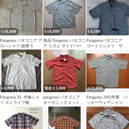
10,800
14,999
4,500
¥
¥
¥
Patagonia パタゴニア ア
美品 Patagonia パタゴニ
Patagoniaパタゴニア
ロハシャツ 総柄 S
ア リズム サイドバーン
ゴートゥシャツ サー
シャツ M ストライプ
フィン柄 S ネイビ
ー 美品
4,800
3,800
13,000
¥
現在 ¥
¥
Patagonia XL 半袖シャ
patagonia パタゴニア
Patagonia 2002年製 パ
ツ ストライプ柄
オーガニックコットン
ッカーウェアシャツ
半袖シャツ Sサイズ
タイ製 M