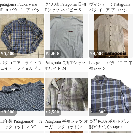
patagonia Puckerware
ク*ん様 Patagonia 長袖
ヴィンテージPatagonia
Shirt パタゴニア パッカ
Tシャツ ネイビー Sサ
パタゴニア アロハシャ
ーウェアシャツ 半袖シ
イズ
ツ S トルコ製 黒タグ
ャツ ポリコットン ブル
ー グリーン チェック
00s 00's 2007年 XL 古着
5,500
3,000
4,500
¥
¥
¥
パタゴニア ライトウ
Patagonia 長袖Tシャツ
Patagonia パタゴニア 半
ェイト フィヨルド
ホワイト M
袖シャツ
フランネル シャツ
ブルー
9,500
7,500
11,800
¥
¥
¥
11年製 Patagoniaオーガ
Patagonia 半袖シャツ オ
良配色90s ポルトガル
ニックコットン ACシャ
ーガニックコットン
製Mサイズpatagonia シ
ツ 半袖シャツL
ャドーチェック青系