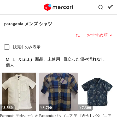
patagonia メンズ シャツ
並び替え
販売中のみ表示
新品、未使用
目立った傷や汚れなし
M
L
XL(LL)
個人
3,580
3,700
7,300
¥
¥
¥
Patagonia 半袖シャツ オ
Patagonia パタゴニア 半
【希少】パタゴニア