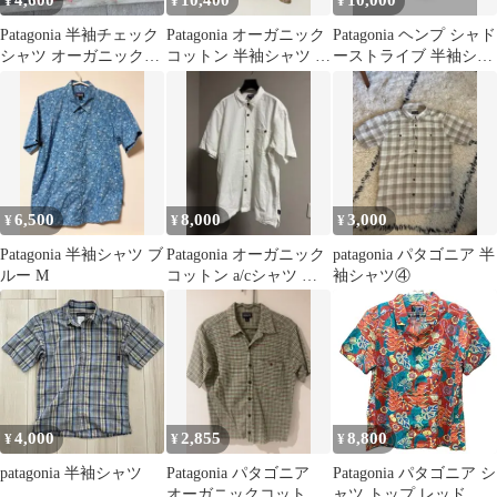
4,600
10,400
10,000
¥
¥
¥
Patagonia 半袖チェック
Patagonia オーガニック
Patagonia ヘンプ シャド
シャツ オーガニックコ
コットン 半袖シャツ ポ
ーストライブ 半袖シャ
ットン
ルトガル製
ツ
6,500
8,000
3,000
¥
¥
¥
Patagonia 半袖シャツ ブ
Patagonia オーガニック
patagonia パタゴニア 半
ルー M
コットン a/cシャツ ホ
袖シャツ④
ワイト XL
4,000
2,855
8,800
¥
¥
¥
patagonia 半袖シャツ
Patagonia パタゴニア
Patagonia パタゴニア シ
オーガニックコットン
ャツ トップ レッド オ