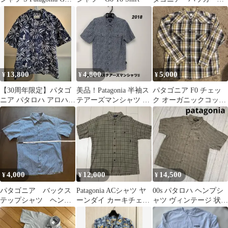
TO SHIRT
ェアシャツ
13,800
4,800
5,000
¥
¥
¥
【30周年限定】パタゴ
美品！Patagonia 半袖ス
パタゴニア F0 チェッ
ニア パタロハ アロハシ
テアーズマンシャツ 総
ク オーガニックコット
ャツ ネイビー S
柄 S
ンシャツ XL patagonia
4,000
12,000
14,500
¥
¥
¥
パタゴニア バックス
Patagonia ACシャツ ヤ
00s パタロハ ヘンプシ
テップシャツ ヘンプ
ーンダイ カーキチェッ
ャツ ヴィンテージ 状態
シャツ
ク M
良好 大人な配色