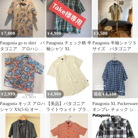
7,000
4,900
3,500
¥
¥
¥
Patagonia go to shirt パ
Patagonia チェック柄 半
Patagonia 半袖シャツ S
タゴニア アロハシャ
袖シャツ XL
サイズ パタゴニア
ツ
2,999
4,900
8,100
¥
¥
現在 ¥
Patagonia キッズ アロハ
【美品】パタゴニア
Patagonia XL Puckerware
シャツ XS(5-6) オーガ
ライトウェイト ブラフ
オンブレ チェック シャ
ニックコットン
サイドシャツ ボーダ
ツ 半袖
ー 半袖 黄 白