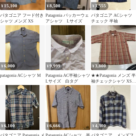
15,100
8,500
3,555
¥
¥
¥
パタゴニア フード付き
Patagonia パッカーウェ
パタゴニア ACシャツ
シャツ メンズ XS
アシャツ Lサイズ
チェック 半袖
6,000
9,999
3,800
¥
¥
¥
patagonia ACシャツ M
Patagonia AC半袖シャツ
★★Patagonia メンズ 半
Lサイズ 白タグ
袖チェックシャツ XSサ
イズ
6,100
6,666
4,300
¥
¥
¥
パタゴニア Patagonia メ
Patagonia ACシャツ 半
パタゴニア メンズフ