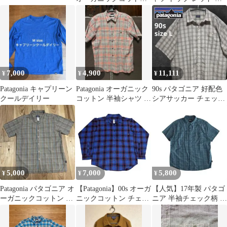
半袖チェックシャツ
ーガニックコットン
100％ メンズ L キング
ラム[24]
7,000
4,900
11,111
¥
¥
¥
Patagonia キャプリーン
Patagonia オーガニック
90s パタゴニア 好配色
クールデイリー
コットン 半袖シャツ L
シアサッカー チェック
ピンク系チェック
シャツ L ボックスシル
エット
5,000
7,000
5,800
¥
¥
¥
Patagonia パタゴニア オ
【Patagonia】00s オーガ
【人気】17年製 パタゴ
ーガニックコットン 半
ニックコットン チェッ
ニア 半袖チェック柄 ガ
袖 開襟シャツ サイズM
クシャツ ブルー S
ジェゴスシャツ サイズ
XL