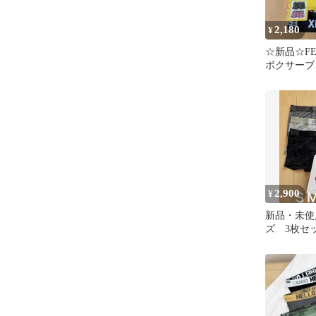
2,180
¥
☆新品☆FEL
ボクサーブ
組 FELIX
2,900
¥
新品・未使
ズ 3枚セ
ンクライン
ンツ