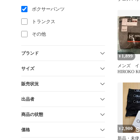
サーパンツ
ボクサーパンツ
トランクス
その他
ブランド
1,899
¥
メンズ 
サイズ
HIROKO K
サーブリーフ
着
販売状況
出品者
商品の状態
2,900
¥
価格
新品・未使