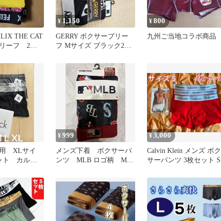
1,150
800
¥
¥
IX THE CAT
GERRY ボクサーブリー
九州ご当地コラボ商品
リーフ 2枚
フ Mサイズ ブラック2枚
 ネコ
セット
999
3,000
¥
¥
用 XLサイ
メンズ下着 ボクサーパ
Calvin Klein メンズ ボク
ット カルバ
ンツ MLB ロゴ柄 Mサ
サーパンツ 3枚セット S
 ボクサーパ
イズ