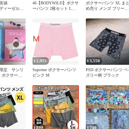
安値
46【BODYWILD】ボクサ
ボクサーパンツ XL ま
L⭐️ディーゼル
ーパンツ 2枚セット Lサ
め売り メンズ ブリーフ
⭐️ボクサーパンツ
イズ 吸汗速乾
ローライズ 下着 前閉じ
08
2,955
3,550
¥
¥
限定 サンリ
Supreme ボクサーパンツ
PSD ボクサーパンツ ペ
ラ ボクサーパ
ピンク M
ズリー柄 ブラック
イズ2セット男女
899
740
¥
¥