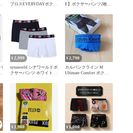
M
ブロスEVERYDAYボクサ
E】ボクサーパンツ2枚セ
ー カモフラ柄L2枚
ット新品未使用
2,999
2,790
¥
¥
ーパ
synaworld シナワールドボ
カルバンクライン M
ッ
クサーパンツ ホワイト
Ultimate Comfort ボクサ
ブラック XL 未使用
ー メンズ 下着
1,980
1,000
¥
¥