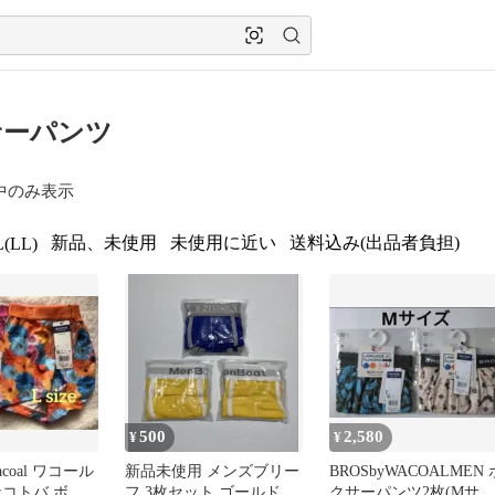
サーパンツ
中のみ表示
新品、未使用
未使用に近い
送料込み(出品者負担)
(LL)
500
2,580
¥
¥
coal ワコール
新品未使用 メンズブリー
BROSbyWACOALMEN 
ナコトバ ボク
フ 3枚セット ゴールド2
クサーパンツ2枚(Mサイ