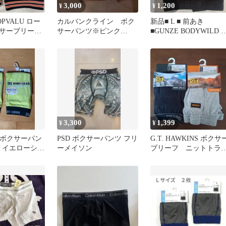
3,000
1,200
¥
¥
PVALU ロー
カルバンクライン ボク
新品■ L ■ 前あき
サーブリーフ
サーパンツ※ピンク
■GUNZE BODYWILD 
【S】新品未使用タグ付
クサーパンツ 赤
き 正規品 完売品
3,300
1,399
¥
¥
.☆ ボクサーパン
PSD ボクサーパンツ フリ
G.T. HAWKINS ボクサ
ズ イエローシー
ーメイソン
ブリーフ ニットトラ
 2枚セット
クス 2枚セット