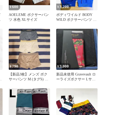
600
3,200
¥
¥
メ
AOELEME ボクサーパン
ボディワイルド BODY
ー
ツ 水色 XLサイズ
WILD ボクサーパンツ M
4枚セット
790
3,000
¥
¥
ッ
【新品3枚】メンズ ボク
新品未使用 Gravevault ロ
ッ
サーパンツ M (タグS) ア
ーライズボクサー Lサイ
イスシルク サテン光沢
ズ