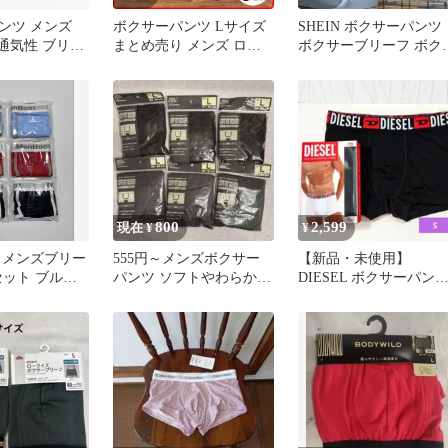
ンツ メンズ
ボクサーパンツ Lサイズ
SHEIN ボクサーパンツ
 通気性 ブリー
まとめ売り メンズ ロー
ボクサーブリーフ ボク
ンナー 伸縮性
ライズ 前閉じ 下着 ブリ
ーショーツ Mサイズ 新
ーフ
800
2,599
現在 ¥
¥
 メンズブリー
555円～メンズボクサー
【新品・未使用】
枚セット ブル
パンツ ソフトやわらか 6
DIESEL ボクサーパン
・ブラック
枚セット L
Sサイズ 1枚