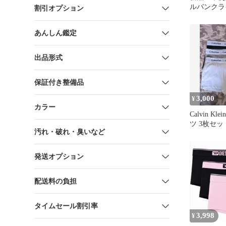
ルバンクラ
割引オプション
パンツ3枚
あんしん鑑定
出品形式
保証付き整備品
3,000
¥
カラー
Calvin K
ツ 3枚セッ
汚れ・破れ・臭いなど
発送オプション
配送料の負担
タイムセール割引率
3,998
¥