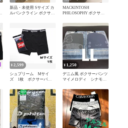
新品・未使用 Sサイズ カ
MACKINTOSH
サ
ルバンクライン ボクサー
PHILOSOPHY ボクサー
品
パンツ3枚セット
パンツ チェック柄
2,599
1,250
¥
¥
シュプリーム Mサイ
デニム風 ボクサーパンツ
ツ
ズ 1枚 ボクサーパン
マイメロディ シナモロ
ツ SUPREME
ール LLサイズ 2枚 男
女兼用