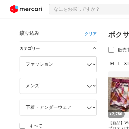
ンツにスキップ
絞り込み
ボク
クリア
カテゴリー
販売
M
L
XL
2,780
¥
【新品】Wa
すべて
ブロス ハ