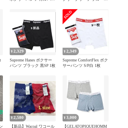
クライン
枚セッ
2,329
2,349
¥
¥
t
Supreme Hanes ボクサー
Supreme ComfortFlex ボク
パンツ ブラック 黒SP 1枚
サーパンツ S/P白 1枚
2,580
3,000
¥
¥
パン
【新品】Wacoal ワコール
【GELATOPIQUEHOMM