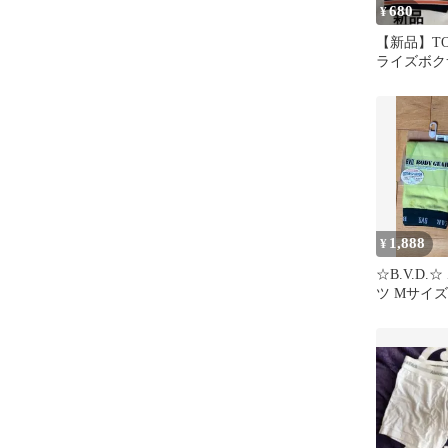
680
¥
【新品】TO
ライズボク
S 2枚組
1,888
¥
☆B.V.D
ツ Mサイ
ムレス仕様