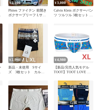
2,100
3,000
¥
¥
Phiten ファイテン 前開き
Calvin Klein ボクサーパン
ボ
ボクサーブリーフ Lサイ
ツ ツルツル 3枚セット M
ズ 2枚組
サイズ
2,900
4,980
¥
¥
ー
新品・未使用 Sサイ
【新品/完売人気モデル
ン
ズ 3枚セット カルバ
TOOT】TOOT LOVE ナ
ンクライン ボクサーパ
ノボクサー ブルー XL
ンツ