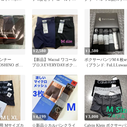
前閉じL2枚
枚＋ブルー1枚 ミックス
ズ)前とじ
2,580
1,500
¥
¥
インナー
【新品】Wacoal ワコール
ボクサーパンツM４枚se
OSHINO ボク
ブロスEVERYDAYボクサ
（ブランド: FuLLLuwaa
 4枚組 L肌
ー 無地M2枚
4,199
3,000
¥
¥
用 Mサイズカ
☆新品☆カルバンクライ
Calvin Klein ボクサー