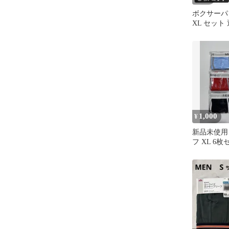
ボクサーパ
XL セット
フ 下着 イ
1,000
¥
新品未使用
フ XL 6
ー・レッド