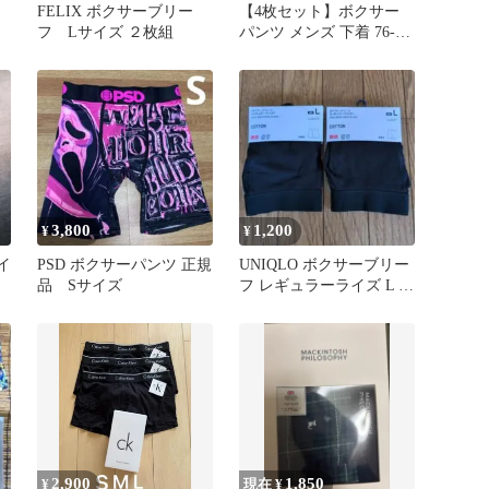
と
FELIX ボクサーブリー
【4枚セット】ボクサー
フ Lサイズ ２枚組
パンツ メンズ 下着 76-
86cm
3,800
1,200
¥
¥
イ
PSD ボクサーパンツ 正規
UNIQLO ボクサーブリー
品 Sサイズ
フ レギュラーライズ L ブ
ラック 2枚
2,900
1,850
¥
現在 ¥