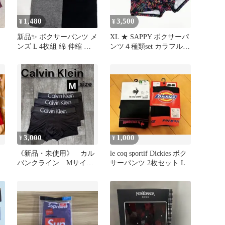
1,480
3,500
¥
¥
新品✨ ボクサーパンツ メ
XL ★ SAPPY ボクサーパ
ンズ L 4枚組 綿 伸縮 通
ンツ４種類set カラフルプ
気性 インナー 下着
リント
3,000
1,000
¥
¥
《新品・未使用》 カル
le coq sportif Dickies ボク
バンクライン Mサイ
サーパンツ 2枚セット L
ズ ボクサーパンツ