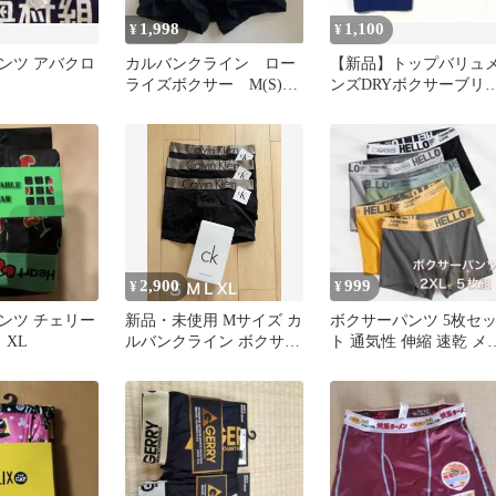
1,998
1,100
¥
¥
ンツ アバクロ
カルバンクライン ロー
【新品】トップバリュ
ライズボクサー M(S)
ンズDRYボクサーブリ
黒 ナイロンストレッ
フＬサイズ 2枚セット
チ 男性下着
2,900
999
¥
¥
ンツ チェリー
新品・未使用 Mサイズ カ
ボクサーパンツ 5枚セ
 XL
ルバンクライン ボクサー
ト 通気性 伸縮 速乾 メ
パンツ3枚セット
シュ まとめ売り 洗い替
え