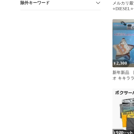
除外キーワード
メルカリ最
⭐️DIESE
⭐️diesel
⭐️M✖️３枚
2,300
¥
新年新品 
オ キキラ
ンツ Lサ
920
¥