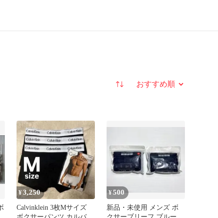
並び替え
3,250
500
¥
¥
ボ
Calvinklein 3枚Mサイズ
新品・未使用 メンズ ボ
ボクサーパンツ カルバン
クサーブリーフ ブルー 2