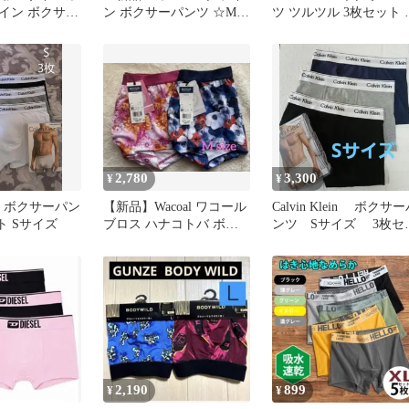
イン ボクサー
ン ボクサーパンツ ☆Mサ
ツ ツルツル 3枚セット 
セット
イズ☆マイクロメッシュ
サイズ
☆3枚
2,780
3,300
¥
¥
lein ボクサーパン
【新品】Wacoal ワコール
Calvin Klein ボクサ
ト Sサイズ
ブロス ハナコトバ ボク
ンツ Sサイズ 3枚セ
サーパンツ前閉じM2枚
ト
2,190
899
¥
¥