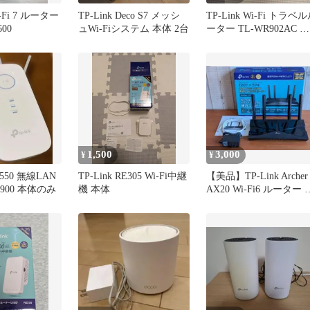
i-Fi 7 ルーター
TP-Link Deco S7 メッシ
TP-Link Wi-Fi トラベ
600
ュWi-Fiシステム 本体 2台
ーター TL-WR902AC 本
体
1,500
3,000
¥
¥
RE550 無線LAN
TP-Link RE305 Wi-Fi中継
【美品】TP-Link Archer
900 本体のみ
機 本体
AX20 Wi-Fi6 ルーター 
まけ付