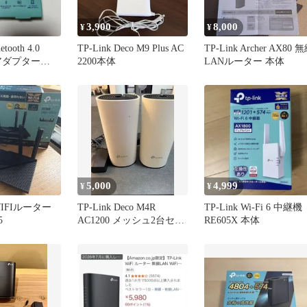
3,900
8,000
¥
¥
etooth 4.0
TP-Link Deco M9 Plus AC
TP-Link Archer AX80 
Bアダプター
2200本体
LANルーター 本体
5,000
4,999
¥
¥
 WIFIルーター
TP-Link Deco M4R
TP-Link Wi-Fi 6 中継機
5
AC1200 メッシュ2台セッ
RE605X 本体
ト 動作確認済み