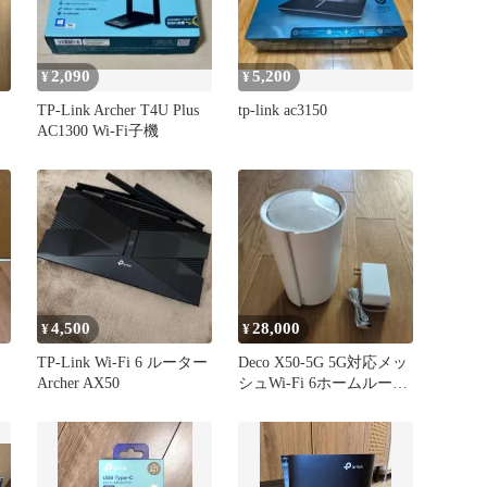
2,090
5,200
¥
¥
TP-Link Archer T4U Plus
tp-link ac3150
AC1300 Wi-Fi子機
4,500
28,000
¥
¥
TP-Link Wi-Fi 6 ルーター
Deco X50-5G 5G対応メッ
Archer AX50
シュWi-Fi 6ホームルータ
ー