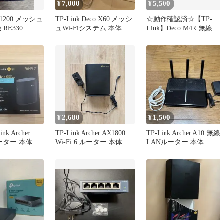
7,000
5,500
¥
¥
AC1200 メッシュ
TP-Link Deco X60 メッシ
☆動作確認済☆【TP-
 RE330
ュWi-Fiシステム 本体
Link】Deco M4R 無線
LANルーター☆お買い
☆
2,680
1,500
¥
¥
k Archer
TP-Link Archer AX1800
TP-Link Archer A10 無線
 ルーター 本体
Wi-Fi 6 ルーター 本体
LANルーター 本体