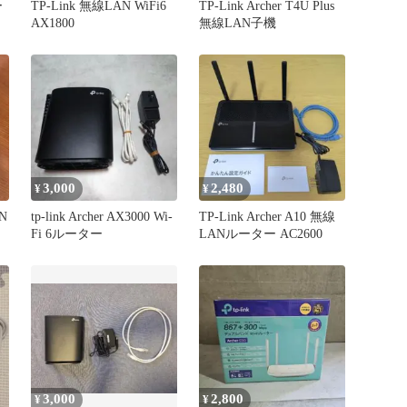
ー
TP-Link 無線LAN WiFi6
TP-Link Archer T4U Plus
AX1800
無線LAN子機
3,000
2,480
¥
¥
AN
tp-link Archer AX3000 Wi-
TP-Link Archer A10 無線
Fi 6ルーター
LANルーター AC2600
3,000
2,800
¥
¥