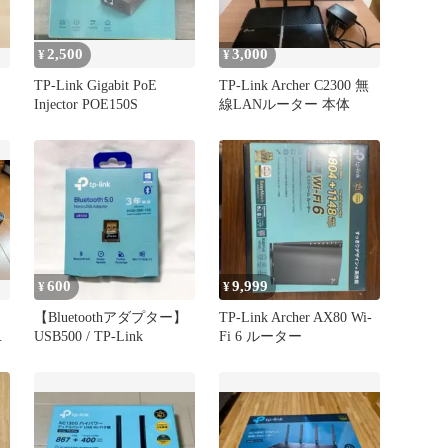
2,500
3,000
¥
¥
TP-Link Gigabit PoE
TP-Link Archer C2300 無
Injector POE150S
線LANルーター 本体
600
9,999
¥
¥
【Bluetoothアダプター】
TP-Link Archer AX80 Wi-
USB500 / TP-Link
Fi 6 ルーター