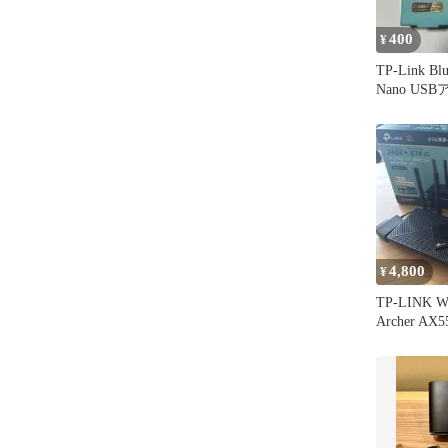
400
¥
TP-Link Blu
Nano US
UB4A
4,800
¥
TP-LINK
Archer AX5