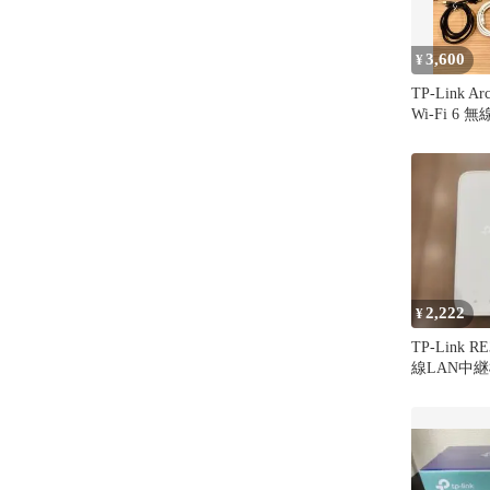
3,600
¥
TP-Link Ar
Wi-Fi 6
2,222
¥
TP-Link R
線LAN中継