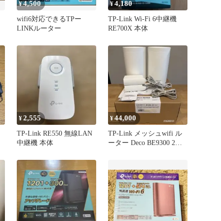
4,500
4,180
¥
¥
wifi6対応できるTPー
TP-Link Wi-Fi 6中継機
LINKルーター
RE700X 本体
得
2,555
44,000
¥
¥
TP-Link RE550 無線LAN
TP-Link メッシュwifi ル
中継機 本体
ーター Deco BE9300 2ユ
ニット