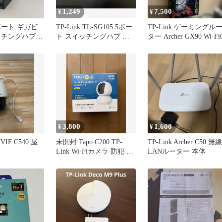
1,249
7,500
¥
¥
 5ポート ギガビ
TP-Link TL-SG105 5ポー
TP-Link ゲーミングル
ッチングハブ
ト スイッチングハブ 本
ター Archer GX90 Wi-Fi
体
3,800
1,600
¥
¥
NVIF C540 屋
未開封 Tapo C200 TP-
TP-Link Archer C50 無線
Link Wi-Fiカメラ 防犯 ペ
LANルーター 本体
ット