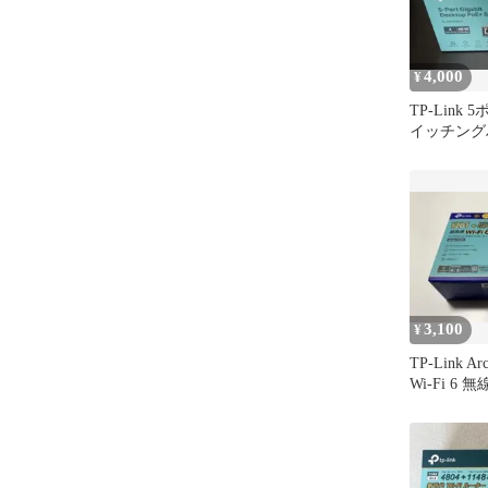
4,000
¥
TP-Link 
イッチングハ
SG1005LP
3,100
¥
TP-Link Ar
Wi-Fi 6
ー