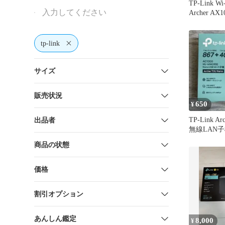
TP-Link W
Archer AX1
tp-link
サイズ
販売状況
650
¥
TP-Link Ar
出品者
無線LAN
商品の状態
価格
割引オプション
あんしん鑑定
8,000
¥