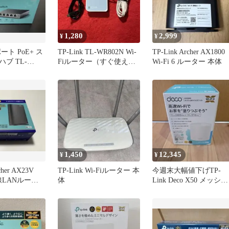
1,280
2,999
¥
¥
5ポート PoE+ ス
TP-Link TL-WR802N Wi-
TP-Link Archer AX1800
ブ TL-
Fiルーター（すぐ使える
Wi-Fi 6 ルーター 本体
ケーブル付）
1,450
12,345
¥
¥
cher AX23V
TP-Link Wi-Fiルーター 本
今週末大幅値下げTP-
 無線LANルータ
体
Link Deco X50 メッシュ
Wi-Fi 6ユニット